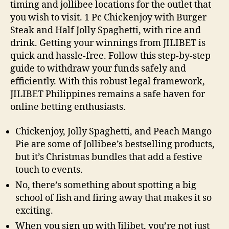
timing and jollibee locations for the outlet that
you wish to visit. 1 Pc Chickenjoy with Burger
Steak and Half Jolly Spaghetti, with rice and
drink. Getting your winnings from JILIBET is
quick and hassle-free. Follow this step-by-step
guide to withdraw your funds safely and
efficiently. With this robust legal framework,
JILIBET Philippines remains a safe haven for
online betting enthusiasts.
Chickenjoy, Jolly Spaghetti, and Peach Mango
Pie are some of Jollibee’s bestselling products,
but it’s Christmas bundles that add a festive
touch to events.
No, there’s something about spotting a big
school of fish and firing away that makes it so
exciting.
When you sign up with Jilibet, you’re not just