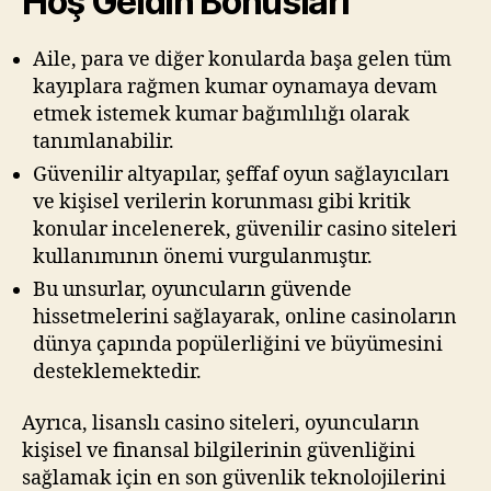
Hoş Geldin Bonusları
Aile, para ve diğer konularda başa gelen tüm
kayıplara rağmen kumar oynamaya devam
etmek istemek kumar bağımlılığı olarak
tanımlanabilir.
Güvenilir altyapılar, şeffaf oyun sağlayıcıları
ve kişisel verilerin korunması gibi kritik
konular incelenerek, güvenilir casino siteleri
kullanımının önemi vurgulanmıştır.
Bu unsurlar, oyuncuların güvende
hissetmelerini sağlayarak, online casinoların
dünya çapında popülerliğini ve büyümesini
desteklemektedir.
Ayrıca, lisanslı casino siteleri, oyuncuların
kişisel ve finansal bilgilerinin güvenliğini
sağlamak için en son güvenlik teknolojilerini