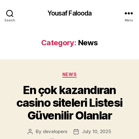
Yousaf Falooda
Search
Menu
Category:
News
Categories
NEWS
En çok kazandıran
casino siteleri Listesi
Güvenilir Olanlar
By
developers
July 10, 2025
Post
Post
author
date