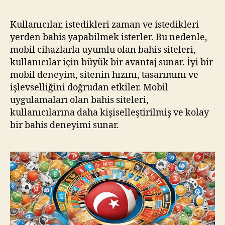
Kullanıcılar, istedikleri zaman ve istedikleri
yerden bahis yapabilmek isterler. Bu nedenle,
mobil cihazlarla uyumlu olan bahis siteleri,
kullanıcılar için büyük bir avantaj sunar. İyi bir
mobil deneyim, sitenin hızını, tasarımını ve
işlevselliğini doğrudan etkiler. Mobil
uygulamaları olan bahis siteleri,
kullanıcılarına daha kişiselleştirilmiş ve kolay
bir bahis deneyimi sunar.