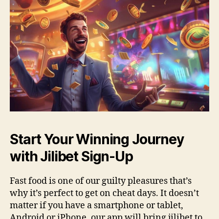
Start Your Winning Journey
with Jilibet Sign-Up
Fast food is one of our guilty pleasures that’s
why it’s perfect to get on cheat days. It doesn’t
matter if you have a smartphone or tablet,
Android or iPhone, our app will bring jilibet to