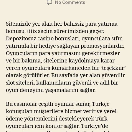
on
No Comments
En
çok
kazandıran
Sitemizde yer alan her bahissiz para yatırma
casino
bonusu, titiz seçim sürecimizden geçer.
siteleri
Depozitosuz casino bonusları, oyunculara sıfır
Listesi
yatırımla bir hediye sağlayan promosyonlardır.
Güvenilir
Oyuncuların para yatırmasını gerektirmezler
Olanlar
ve bir bakıma, sitelerine kaydolmaya karar
veren oyunculara kumarhaneden bir ‘teşekkür’
olarak görülürler. Bu sayfada yer alan güvenilir
slot siteleri, kullanıcıların güvenli ve adil bir
oyun deneyimi yaşamalarını sağlar.
Bu casinolar çeşitli oyunlar sunar, Türkçe
konuşulan müşterilere hizmet verir ve yerel
ödeme yöntemlerini destekleyerek Türk
oyuncuları için konfor sağlar. Türkiye’de