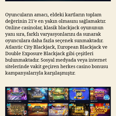
Oyuncuların amacı, eldeki kartların toplam
değerinin 21’e en yakın olmasını sağlamaktır.
Online casinolar, klasik blackjack oyununun
yanı sıra, farklı varyasyonlarını da sunarak
oyunculara daha fazla seçenek sunmaktadır.
Atlantic City Blackjack, European Blackjack ve
Double Exposure Blackjack gibi çeşitleri
bulunmaktadır. Sosyal medyada veya internet
sitelerinde vakit geçiren herkes casino bonusu
kampanyalarıyla karşılaşmıştır.