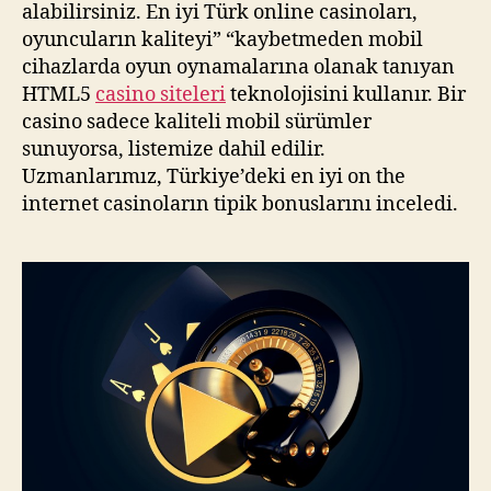
alabilirsiniz. En iyi Türk online casinoları,
oyuncuların kaliteyi” “kaybetmeden mobil
cihazlarda oyun oynamalarına olanak tanıyan
HTML5
casino siteleri
teknolojisini kullanır. Bir
casino sadece kaliteli mobil sürümler
sunuyorsa, listemize dahil edilir.
Uzmanlarımız, Türkiye’deki en iyi on the
internet casinoların tipik bonuslarını inceledi.