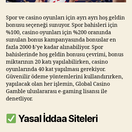
Spor ve casino oyunları için ayrı ayrı hoş geldin
bonusu seçeneği sunuyor. Spor bahisleri için
%100, casino oyunları için %200 oranında
sunulan bonus kampanyasında bonuslar en
fazla 2000 ₺’ye kadar alınabiliyor. Spor
bahislerinde hoş geldin bonusu çevrimi, bonus
miktarının 20 katı yapılabilirken, casino
oyunlarında 40 kat yapılması gerekiyor.
Güvenilir ödeme yöntemlerini kullandırırken,
yapılacak olan her işlemin, Global Casino
Gamble uluslararası e-gaming lisansı ile
denetliyor.
Yasal İddaa Siteleri