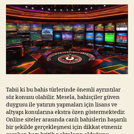
Tabii ki bu bahis türlerinde önemli ayrıntılar
söz konusu olabilir. Mesela, bahisçiler güven
duygusu ile yatırım yapmaları için lisans ve
altyapı konularına ekstra özen göstermektedir.
Online siteler arasında canlı bahislerin başarılı
bir şekilde gerçekleşmesi için dikkat etmeniz