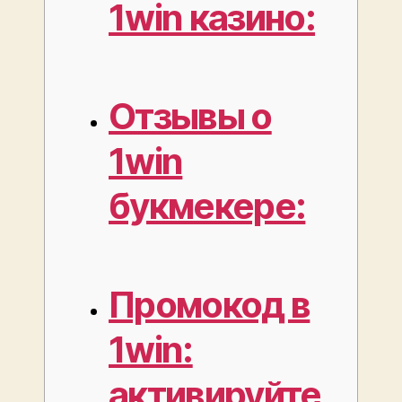
1win казино:
Отзывы о
1win
букмекере:
Промокод в
1win:
активируйте