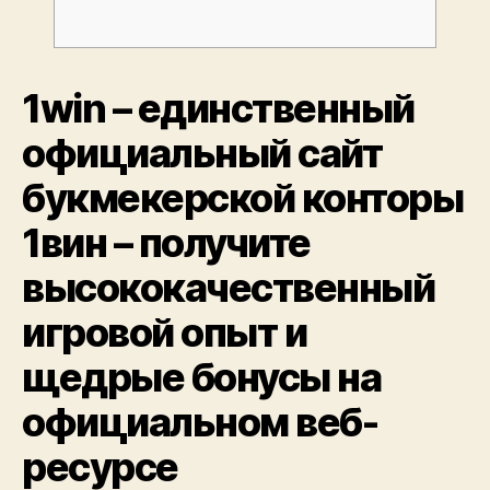
1win – единственный
официальный сайт
букмекерской конторы
1вин – получите
высококачественный
игровой опыт и
щедрые бонусы на
официальном веб-
ресурсе