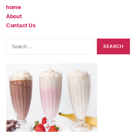
home
About
Contact Us
Search
for: