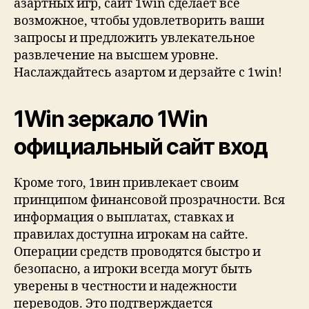
азартных игр, сайт 1win сделает все
возможное, чтобы удовлетворить ваши
запросы и предложить увлекательное
развлечение на высшем уровне.
Наслаждайтесь азартом и дерзайте с 1win!
1Win зеркало 1Win
официальный сайт вход
Кроме того, 1вин привлекает своим
принципом финансовой прозрачности. Вся
информация о выплатах, ставках и
правилах доступна игрокам на сайте.
Операции средств проводятся быстро и
безопасно, а игроки всегда могут быть
уверены в честности и надежности
переводов. Это подтверждается