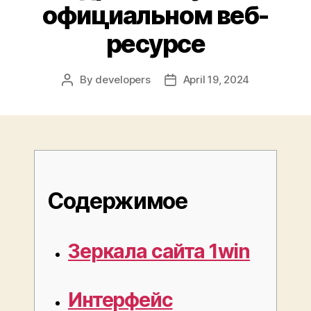
официальном веб-
ресурсе
By
developers
April 19, 2024
Post
Post
author
date
Содержимое
Зеркала сайта 1win
Интерфейс