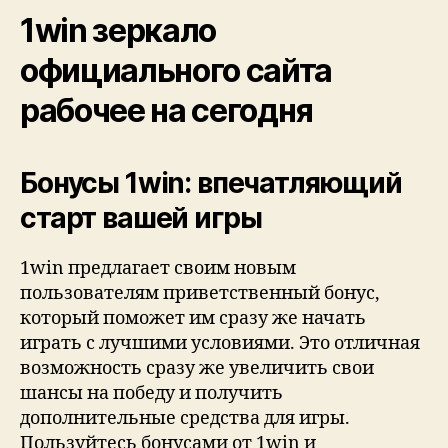
1win зеркало
официального сайта
рабочее на сегодня
Бонусы 1win: впечатляющий
старт вашей игры
1win предлагает своим новым
пользователям приветственный бонус,
который поможет им сразу же начать
играть с лучшими условиями. Это отличная
возможность сразу же увеличить свои
шансы на победу и получить
дополнительные средства для игры.
Пользуйтесь бонусами от 1win и