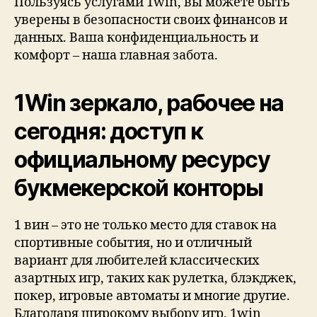
Пользуясь услугами 1win, вы можете быть
уверены в безопасности своих финансов и
данных. Ваша конфиденциальность и
комфорт – наша главная забота.
1Win зеркало, рабочее на
сегодня: доступ к
официальному ресурсу
букмекерской конторы
1 вин – это не только место для ставок на
спортивные события, но и отличный
вариант для любителей классических
азартных игр, таких как рулетка, блэкджек,
покер, игровые автоматы и многие другие.
Благодаря широкому выбору игр, 1win