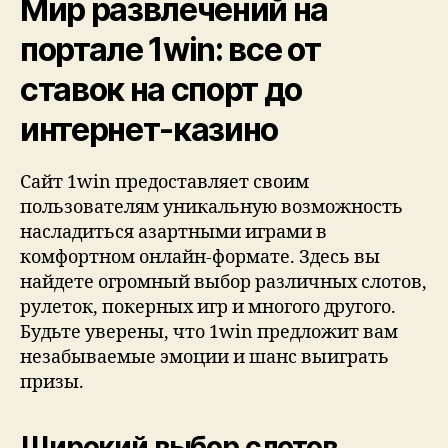
Мир развлечений на
портале 1win: все от
ставок на спорт до
интернет-казино
Сайт 1win предоставляет своим
пользователям уникальную возможность
насладиться азартными играми в
комфортном онлайн-формате. Здесь вы
найдете огромный выбор различных слотов,
рулеток, покерных игр и многого другого.
Будьте уверены, что 1win предложит вам
незабываемые эмоции и шанс выиграть
призы.
Широкий выбор слотов