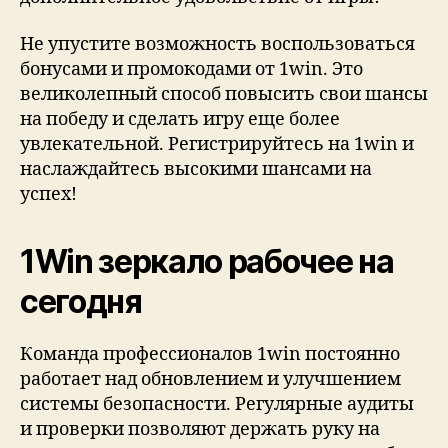
Не упустите возможность воспользоваться
бонусами и промокодами от 1win. Это
великолепный способ повысить свои шансы
на победу и сделать игру еще более
увлекательной. Регистрируйтесь на 1win и
наслаждайтесь высокими шансами на
успех!
1Win зеркало рабочее на
сегодня
Команда профессионалов 1win постоянно
работает над обновлением и улучшением
системы безопасности. Регулярные аудиты
и проверки позволяют держать руку на