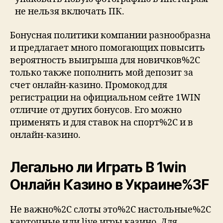
не нельзя включать ПК.
Бонусная политики компании разнообразна
и предлагает много помогающих повысить
вероятность выигрыша для новичков%2C
только также пополнить мой депозит за
счет онлайн-казино. Промокод для
регистрации на официальном сейте 1WIN
отличие от других бонусов. Его можно
применять и для ставок на спорт%2C и в
онлайн-казино.
Легально ли Играть В 1win
Онлайн Казино в Украине%3F
Не важно%2C слоты это%2C настольные%2C
карточные или live игры казино. Для