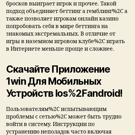
бросков выиграет игрок и прочее. Такой
подход объединяет беттинг а гемблинг%2C а
также позволяет игрокам онлайн казино
попробовать себя в мире беттинга на
знакомых экстремальных. В отличие от
игры в наземном игровом клубе%2C играть
в Интернете меньше проще и сложнее.
Скачайте Приложение
1win Для Мобильных
Устройств Ios%2Fandroid!
Пользователям%2C испытывающим
проблемы с сетью%2C может быть трудно
войти в систему. Инструкции по
устранению неполадок часто включая