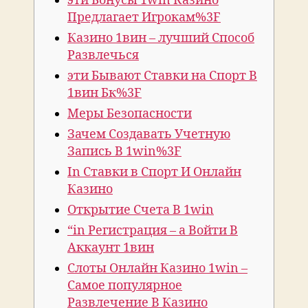
эти Бонусы 1win Казино
Предлагает Игрокам%3F
Казино 1вин – лучший Способ
Развлечься
эти Бывают Ставки на Спорт В
1вин Бк%3F
Меры Безопасности
Зачем Создавать Учетную
Запись В 1win%3F
In Ставки в Спорт И Онлайн
Казино
Открытие Счета В 1win
“in Регистрация – а Войти В
Аккаунт 1вин
Слоты Онлайн Казино 1win –
Самое популярное
Развлечение В Казино