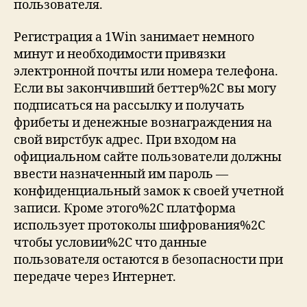
пользователя.
Регистрация а 1Win занимает немного
минут и необходимости привязки
электронной почты или номера телефона.
Если вы закончивший беттер%2C вы могу
подписаться на рассылку и получать
фрибеты и денежные вознаграждения на
свой вирстбук адрес. При входом на
официальном сайте пользователи должны
ввести назначенный им пароль —
конфиденциальный замок к своей учетной
записи. Кроме этого%2C платформа
использует протоколы шифрования%2C
чтобы условии%2C что данные
пользователя остаются в безопасности при
передаче через Интернет.