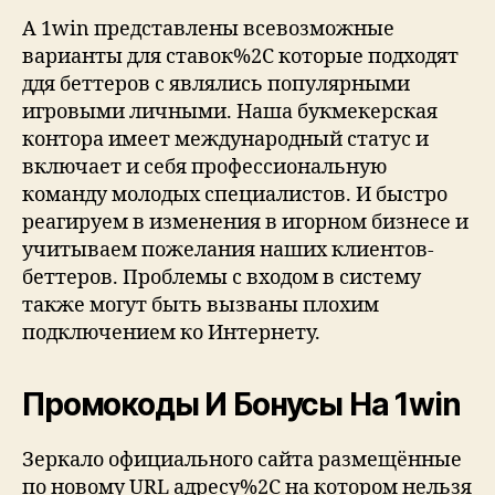
А 1win представлены всевозможные
варианты для ставок%2C которые подходят
ддя беттеров с являлись популярными
игровыми личными. Наша букмекерская
контора имеет международный статус и
включает и себя профессиональную
команду молодых специалистов. И быстро
реагируем в изменения в игорном бизнесе и
учитываем пожелания наших клиентов-
беттеров. Проблемы с входом в систему
также могут быть вызваны плохим
подключением ко Интернету.
Промокоды И Бонусы На 1win
Зеркало официального сайта размещённые
по новому URL адресу%2C на котором нельзя