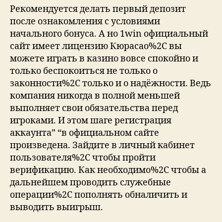
Рекомендуется делать первый депозит
после ознакомления с условиями
начального бонуса. А но 1win официальный
сайт имеет лицензию Кюрасао%2C вы
можете играть в казино вовсе спокойно и
только беспокоиться не только о
законности%2C только и о надёжности. Ведь
компания никогда в полной меньшей
выполняет свои обязательства перед
игроками. И этом шаге регистрация
аккаунта” “в официальном сайте
произведена. Зайдите в личный кабинет
пользователя%2C чтобы пройти
верификацию. Как необходимо%2C чтобы а
дальнейшем проводить служебные
операции%2C пополнять обналичить и
выводить выигрыш.