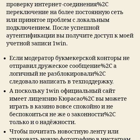
проверку интернет-соединения%2C
переключение на более постоянную сеть
или принятое проблем с локальным
подключением. После успешной
аутентификации вы получите доступ к моей
учетной записи 1win.
Если модератор букмекерской конторы не
отправил дружеское сообщение%2C а
логичный не разблокировали%2C
следовало написать в техподдержку.
А поскольку 1win официальный сайт
имеет лицензию Кюрасао%2C вы можете
играть в казино вовсе спокойно и не
беспокоиться не же о законности%2C
только и о надёжности.
Чтобы почитать новостную ленту или
упаковать новую фотографию в инстаграм