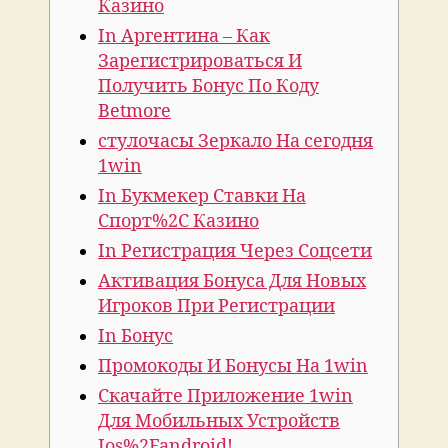
Казино
In Аргентина – Как
Зарегистрироваться И
Получить Бонус По Коду
Betmore
стулочасы Зеркало На сегодня
1win
In Букмекер Ставки На
Спорт%2C Казино
In Регистрация Через Соцсети
Активация Бонуса Для Новых
Игроков При Регистрации
In Бонус
Промокоды И Бонусы На 1win
Скачайте Приложение 1win
Для Мобильных Устройств
Ios%2Fandroid!