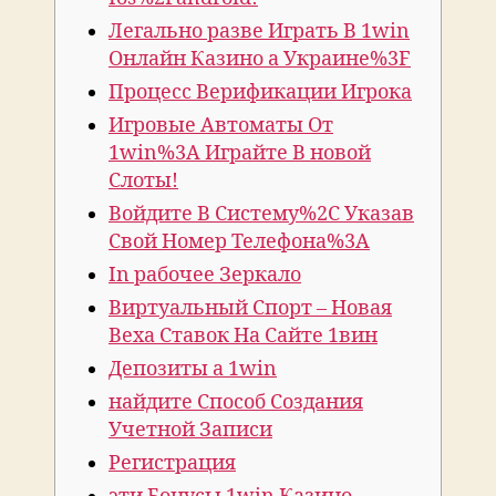
Легально разве Играть В 1win
Онлайн Казино а Украине%3F
Процесс Верификации Игрока
Игровые Автоматы От
1win%3A Играйте В новой
Слоты!
Войдите В Систему%2C Указав
Свой Номер Телефона%3A
In рабочее Зеркало
Виртуальный Спорт – Новая
Веха Ставок На Сайте 1вин
Депозиты а 1win
найдите Способ Создания
Учетной Записи
Регистрация