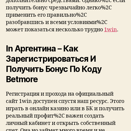
дополнительно средствами. Однако%2C если
получить бонус чрезвычайно легко%2C
применить его правильно%2C
разобравшись и всеми условиями%2C
может показаться несколько трудно
1win
.
In Аргентина – Как
Зарегистрироваться И
Получить Бонус По Коду
Betmore
Регистрация и прохода на официальный
сайт 1win доступен спустя наш ресурс. Этого
играть в онлайн казино или в БК и получить
реальный профит%2C важен создать
личный кабинет и открыть собственный
счет. Она но займет много время и не