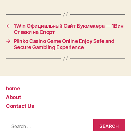
←
1Win Официальный Сайт Букмекера — 1Вин
Ставки на Спорт
→
Plinko Casino Game Online Enjoy Safe and
Secure Gambling Experience
home
About
Contact Us
Search
for: