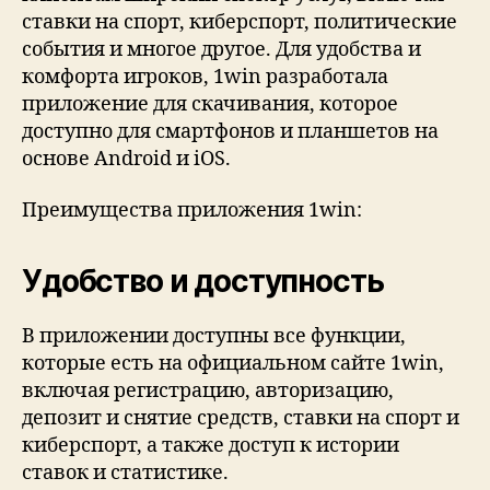
ставки на спорт, киберспорт, политические
события и многое другое. Для удобства и
комфорта игроков, 1win разработала
приложение для скачивания, которое
доступно для смартфонов и планшетов на
основе Android и iOS.
Преимущества приложения 1win:
Удобство и доступность
В приложении доступны все функции,
которые есть на официальном сайте 1win,
включая регистрацию, авторизацию,
депозит и снятие средств, ставки на спорт и
киберспорт, а также доступ к истории
ставок и статистике.