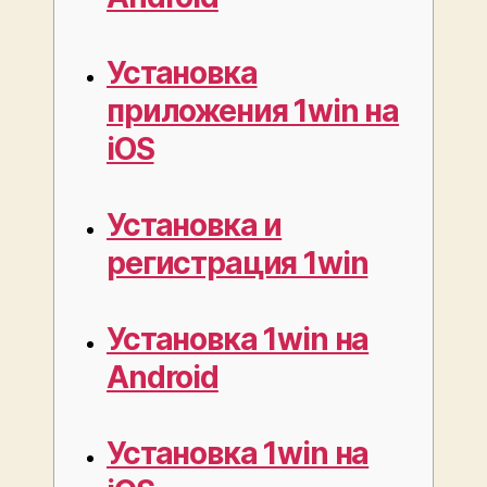
Установка
приложения 1win на
iOS
Установка и
регистрация 1win
Установка 1win на
Android
Установка 1win на