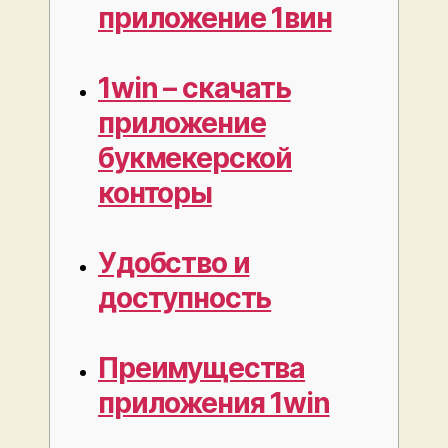
приложение 1вин
1win – скачать
приложение
букмекерской
конторы
Удобство и
доступность
Преимущества
приложения 1win