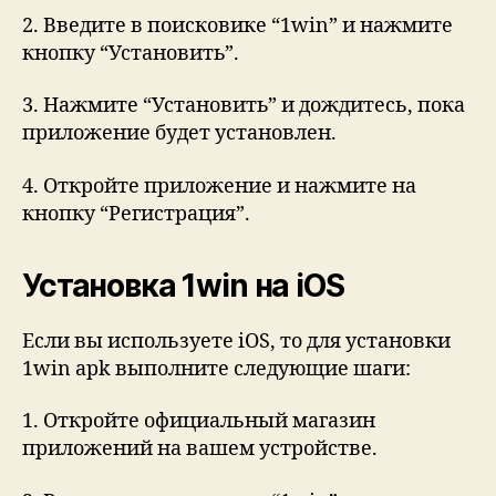
2. Введите в поисковике “1win” и нажмите
кнопку “Установить”.
3. Нажмите “Установить” и дождитесь, пока
приложение будет установлен.
4. Откройте приложение и нажмите на
кнопку “Регистрация”.
Установка 1win на iOS
Если вы используете iOS, то для установки
1win apk выполните следующие шаги:
1. Откройте официальный магазин
приложений на вашем устройстве.