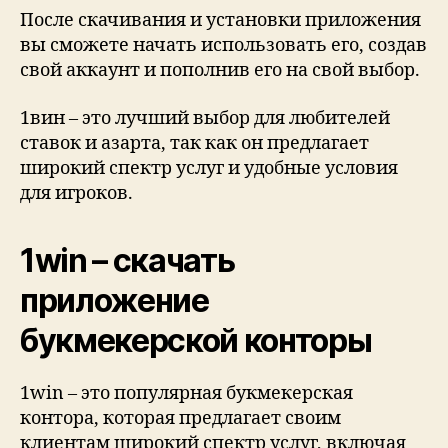
После скачивания и установки приложения
вы сможете начать использовать его, создав
свой аккаунт и пополнив его на свой выбор.
1вин – это лучший выбор для любителей
ставок и азарта, так как он предлагает
широкий спектр услуг и удобные условия
для игроков.
1win – скачать
приложение
букмекерской конторы
1win – это популярная букмекерская
контора, которая предлагает своим
клиентам широкий спектр услуг, включая