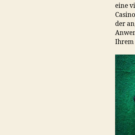
eine v
Casino
der an
Anwen
Ihrem 