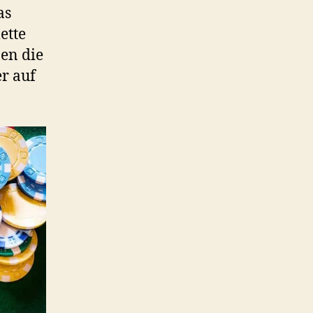
as
ette
en die
r auf