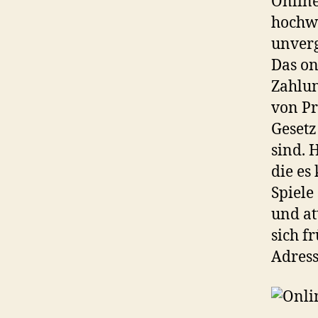
Online
hochwe
unverg
Das on
Zahlun
von Pr
Gesetz
sind. 
die es
Spiele
und at
sich f
Adress