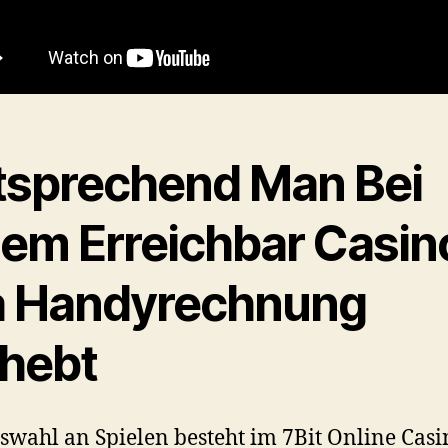
tsprechend Man Bei
nem Erreichbar Casin
a Handyrechnung
hebt
swahl an Spielen besteht im 7Bit Online Casi