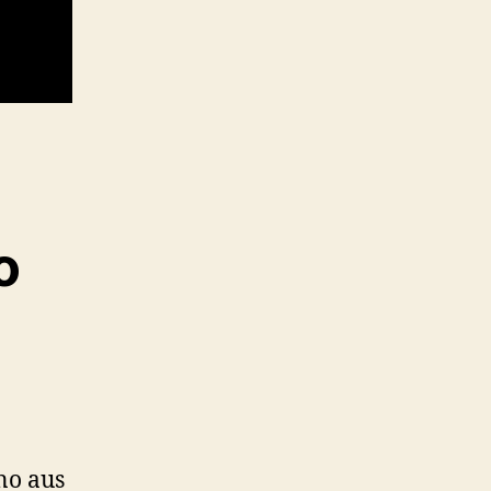
o
no aus