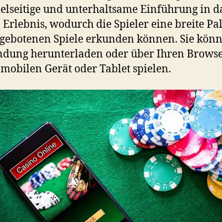
ielseitige und unterhaltsame Einführung in d
 Erlebnis, wodurch die Spieler eine breite Pal
gebotenen Spiele erkunden können. Sie könn
dung herunterladen oder über Ihren Browse
mobilen Gerät oder Tablet spielen.