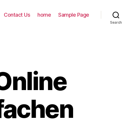
Contact Us
home
Sample Page
Search
Online
nfachen