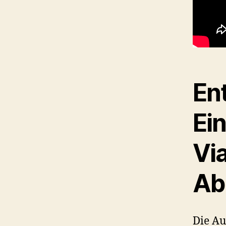
En
Ei
Vi
Ab
Die Au