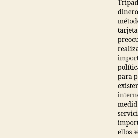
Tripad
dinero
método
tarjeta
preocu
realiz
import
polític
para p
existe
intern
medida
servic
import
ellos 