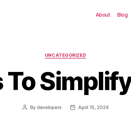
About
Blog
Categories
UNCATEGORIZED
 To Simplify
By
developers
April 15, 2024
Post
Post
author
date