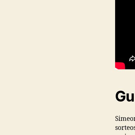
Gui
Simeon
sorteo