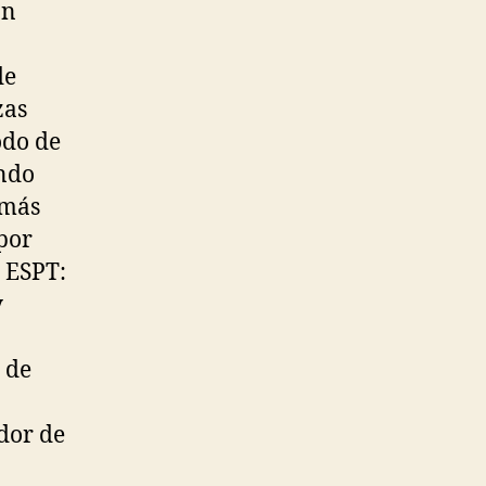
on
de
zas
odo de
ando
 más
por
l ESPT:
y
 de
ador de