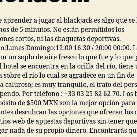
 aprender a jugar al blackjack es algo que se
os de 5 minutos. No están permitidos los
ones cortos, ni las chaquetas deportivas.
o:Lunes Domingo:12:00 16:30 / 20:00 00:00. L
son un soplo de aire fresco lo que fue y lo que
l hotel se encuentra en la orilla del río, tiene
a sobre el río lo cual se agradece en un fin de
 caluroso; es muy tranquilo, el trato del per
upendo. Por teléfono : +33 03 25 82 62 70. Los
pósito de $500 MXN son la mejor opción para
ientes descubran las opciones que ofrecen los 
sitios web de apuestas deportivas sin tener que
gar nada de su propio dinero. Encontrarás qu