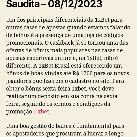
Saudita – 08/12/2023
Um dos principais diferenciais da 1xBet para
outras casas de apostas quando estamos falando
de bônus é a presença de uma loja de códigos
promocionais. O cashback já se tornou uma das
ofertas de bônus mais populares nas casas de
apostas esportivas online e, na 1xBet, não é
diferente. A 1xBet Brasil está oferecendo um
bônus de boas-vindas até R$ 1200 para os novos
jogadores que fizerem o cadastro no site. Para
obter o bônus sexta-feira 1xbet, você deve
realizar um depósito em sua conta na sexta-
feira, seguindo os termos e condições da
promoção
1 xbet
.
Uma boa gestão de banca é fundamental para
os apostadores que procuram a lucrar a longo