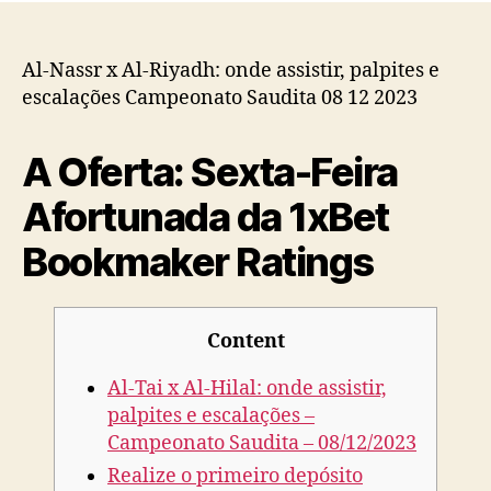
Al-Nassr x Al-Riyadh: onde assistir, palpites e
escalações Campeonato Saudita 08 12 2023
A Oferta: Sexta-Feira
Afortunada da 1xBet
Bookmaker Ratings
Content
Al-Tai x Al-Hilal: onde assistir,
palpites e escalações –
Campeonato Saudita – 08/12/2023
Realize o primeiro depósito