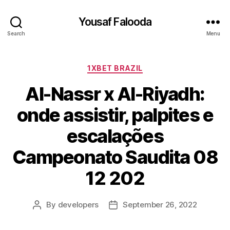
Yousaf Falooda
Search
Menu
Categories
1XBET BRAZIL
Al-Nassr x Al-Riyadh:
onde assistir, palpites e
escalações
Campeonato Saudita 08
12 202
By
developers
September 26, 2022
Post
Post
author
date