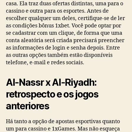
casa. Ela traz duas ofertas distintas, uma para o
cassino e outra para os esportes. Antes de
escolher qualquer um deles, certifique-se de ler
as condições bônus 1xbet. Você pode optar por
se cadastrar com um clique, de forma que uma
conta aleatória será criada precisará preencher
as informações de login e senha depois. Entre
as outras opções também estão disponíveis
telefone, e-mail e redes sociais.
Al-Nassr x Al-Riyadh:
retrospecto e os jogos
anteriores
Há tanto a opção de apostas esportivas quanto
um para cassino e 1xGames. Mas não esqueça