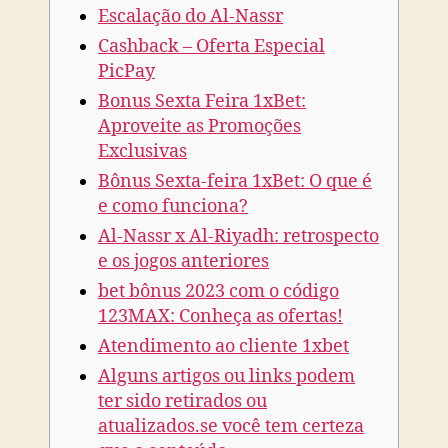
Escalação do Al-Nassr
Cashback – Oferta Especial
PicPay
Bonus Sexta Feira 1xBet:
Aproveite as Promoções
Exclusivas
Bônus Sexta-feira 1xBet: O que é
e como funciona?
Al-Nassr x Al-Riyadh: retrospecto
e os jogos anteriores
bet bônus 2023 com o código
123MAX: Conheça as ofertas!
Atendimento ao cliente 1xbet
Alguns artigos ou links podem
ter sido retirados ou
atualizados.se você tem certeza