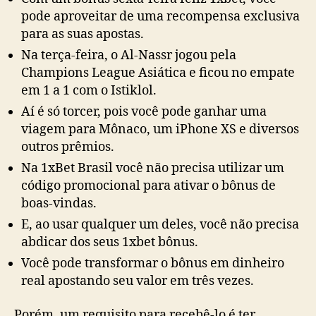
pode aproveitar de uma recompensa exclusiva
para as suas apostas.
Na terça-feira, o Al-Nassr jogou pela
Champions League Asiática e ficou no empate
em 1 a 1 com o Istiklol.
Aí é só torcer, pois você pode ganhar uma
viagem para Mônaco, um iPhone XS e diversos
outros prêmios.
Na 1xBet Brasil você não precisa utilizar um
código promocional para ativar o bônus de
boas-vindas.
E, ao usar qualquer um deles, você não precisa
abdicar dos seus 1xbet bônus.
Você pode transformar o bônus em dinheiro
real apostando seu valor em três vezes.
Porém, um requisito para recebê-lo é ter