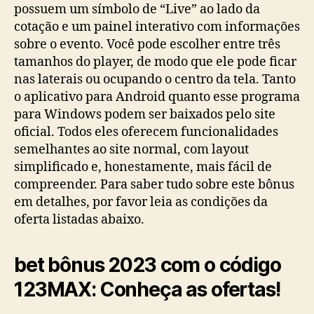
possuem um símbolo de “Live” ao lado da
cotação e um painel interativo com informações
sobre o evento. Você pode escolher entre três
tamanhos do player, de modo que ele pode ficar
nas laterais ou ocupando o centro da tela. Tanto
o aplicativo para Android quanto esse programa
para Windows podem ser baixados pelo site
oficial. Todos eles oferecem funcionalidades
semelhantes ao site normal, com layout
simplificado e, honestamente, mais fácil de
compreender. Para saber tudo sobre este bônus
em detalhes, por favor leia as condições da
oferta listadas abaixo.
bet bônus 2023 com o código
123MAX: Conheça as ofertas!