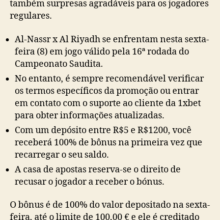
também surpresas agradáveis ​​para os jogadores
regulares.
Al-Nassr x Al Riyadh se enfrentam nesta sexta-
feira (8) em jogo válido pela 16ª rodada do
Campeonato Saudita.
No entanto, é sempre recomendável verificar
os termos específicos da promoção ou entrar
em contato com o suporte ao cliente da 1xbet
para obter informações atualizadas.
Com um depósito entre R$5 e R$1200, você
receberá 100% de bônus na primeira vez que
recarregar o seu saldo.
A casa de apostas reserva-se o direito de
recusar o jogador a receber o bónus.
O bônus é de 100% do valor depositado na sexta-
feira, até o limite de 100,00 € e ele é creditado