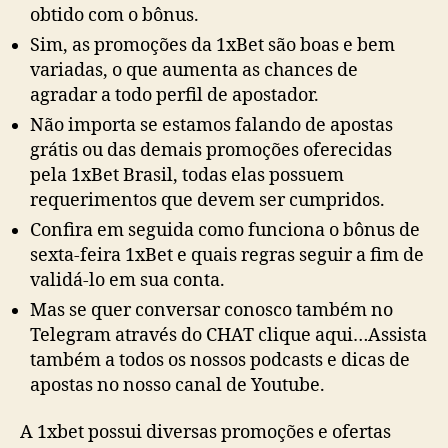
obtido com o bônus.
Sim, as promoções da 1xBet são boas e bem
variadas, o que aumenta as chances de
agradar a todo perfil de apostador.
Não importa se estamos falando de apostas
grátis ou das demais promoções oferecidas
pela 1xBet Brasil, todas elas possuem
requerimentos que devem ser cumpridos.
Confira em seguida como funciona o bônus de
sexta-feira 1xBet e quais regras seguir a fim de
validá-lo em sua conta.
Mas se quer conversar conosco também no
Telegram através do CHAT clique aqui…Assista
também a todos os nossos podcasts e dicas de
apostas no nosso canal de Youtube.
A 1xbet possui diversas promoções e ofertas