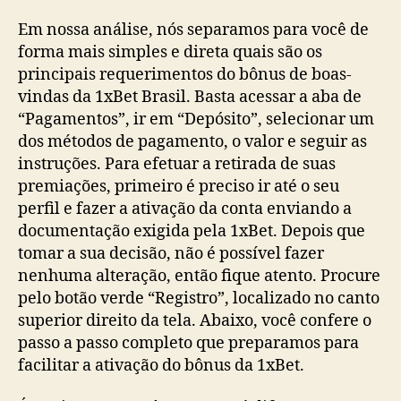
Em nossa análise, nós separamos para você de
forma mais simples e direta quais são os
principais requerimentos do bônus de boas-
vindas da 1xBet Brasil. Basta acessar a aba de
“Pagamentos”, ir em “Depósito”, selecionar um
dos métodos de pagamento, o valor e seguir as
instruções. Para efetuar a retirada de suas
premiações, primeiro é preciso ir até o seu
perfil e fazer a ativação da conta enviando a
documentação exigida pela 1xBet. Depois que
tomar a sua decisão, não é possível fazer
nenhuma alteração, então fique atento. Procure
pelo botão verde “Registro”, localizado no canto
superior direito da tela. Abaixo, você confere o
passo a passo completo que preparamos para
facilitar a ativação do bônus da 1xBet.