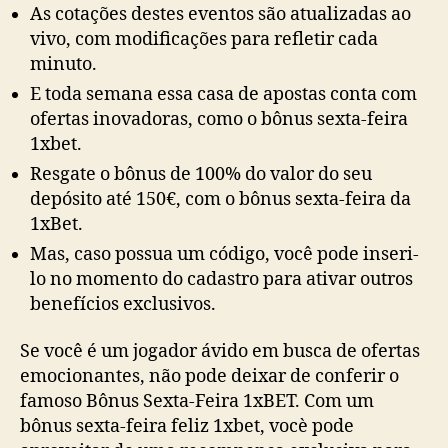
As cotações destes eventos são atualizadas ao
vivo, com modificações para refletir cada
minuto.
E toda semana essa casa de apostas conta com
ofertas inovadoras, como o bônus sexta-feira
1xbet.
Resgate o bônus de 100% do valor do seu
depósito até 150€, com o bônus sexta-feira da
1xBet.
Mas, caso possua um código, você pode inseri-
lo no momento do cadastro para ativar outros
benefícios exclusivos.
Se você é um jogador ávido em busca de ofertas
emocionantes, não pode deixar de conferir o
famoso Bônus Sexta-Feira 1xBET. Com um
bônus sexta-feira feliz 1xbet, vocè pode