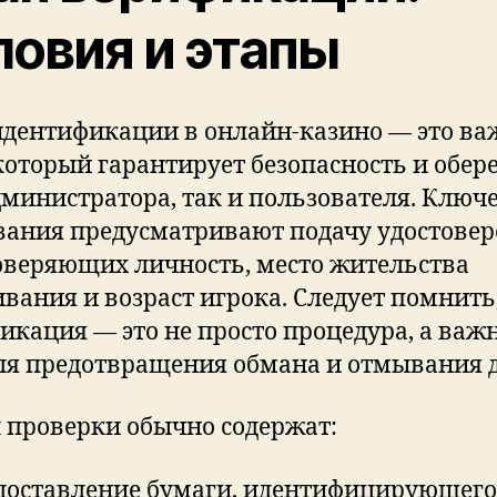
ловия и этапы
идентификации в онлайн-казино — это в
 который гарантирует безопасность и обер
дминистратора, так и пользователя. Ключ
вания предусматривают подачу удостовер
оверяющих личность, место жительства
вания и возраст игрока. Следует помнить,
икация — это не просто процедура, а важ
ля предотвращения обмана и отмывания д
 проверки обычно содержат:
доставление бумаги, идентифицирующего