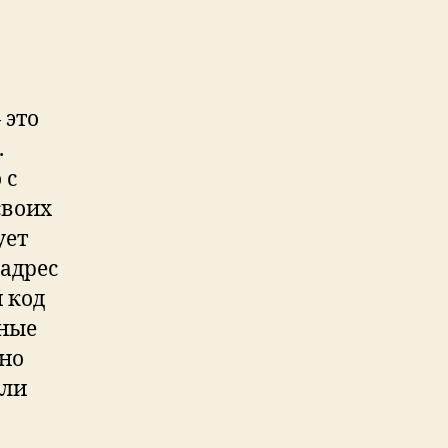
 это
.
 с
своих
ует
 адрес
 код
рные
ьно
или