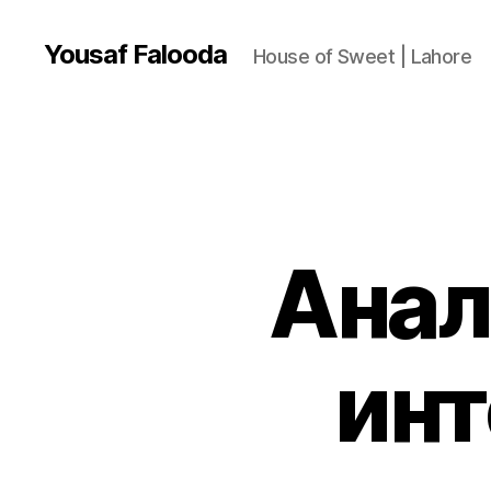
Yousaf Falooda
House of Sweet | Lahore
Анал
инт