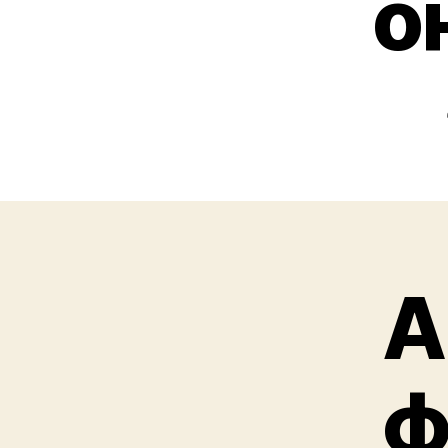
о
А
ф