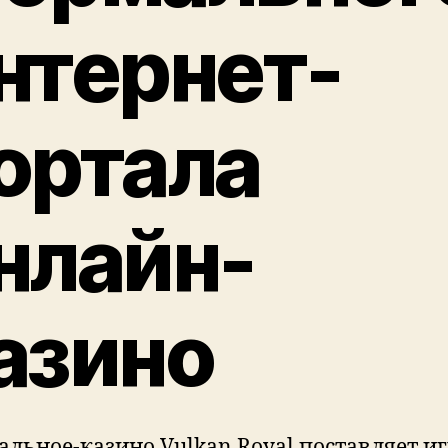
нтернет-
ортала
нлайн-
азино
альное-казино Vulkan Royal поставляет и