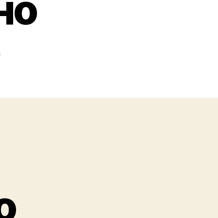
но
on
s
Анализ
формального
интернет-
портала
онлайн-
казино
о