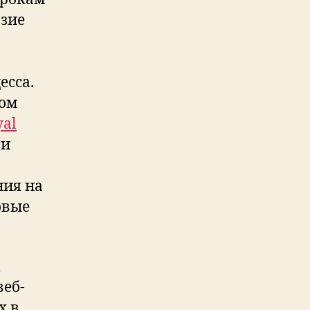
азие
есса.
том
yal
ми
ния на
овые
l
веб-
х в