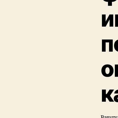
и
п
о
к
Вирту