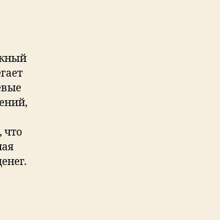
ажный
егает
евые
ений,
 что
ная
енег.