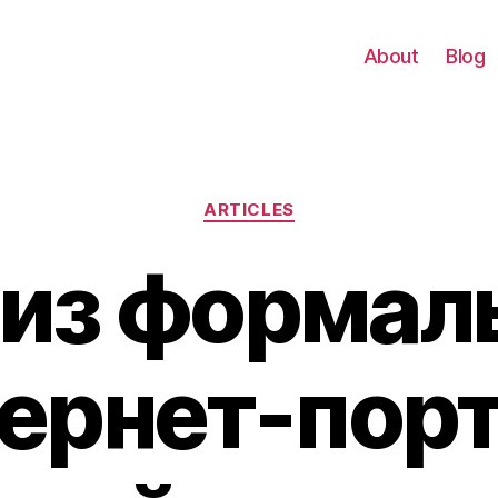
About
Blog
Categories
ARTICLES
из формал
ернет-пор