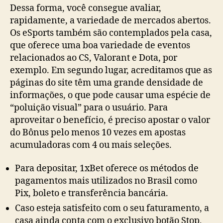
Dessa forma, você consegue avaliar,
rapidamente, a variedade de mercados abertos.
Os eSports também são contemplados pela casa,
que oferece uma boa variedade de eventos
relacionados ao CS, Valorant e Dota, por
exemplo. Em segundo lugar, acreditamos que as
páginas do site têm uma grande densidade de
informações, o que pode causar uma espécie de
“poluição visual” para o usuário. Para
aproveitar o benefício, é preciso apostar o valor
do Bônus pelo menos 10 vezes em apostas
acumuladoras com 4 ou mais seleções.
Para depositar, 1xBet oferece os métodos de
pagamentos mais utilizados no Brasil como
Pix, boleto e transferência bancária.
Caso esteja satisfeito com o seu faturamento, a
casa ainda conta com o exclusivo botão Stop,