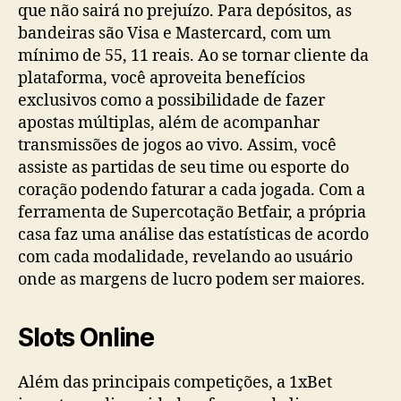
que não sairá no prejuízo. Para depósitos, as
bandeiras são Visa e Mastercard, com um
mínimo de 55, 11 reais. Ao se tornar cliente da
plataforma, você aproveita benefícios
exclusivos como a possibilidade de fazer
apostas múltiplas, além de acompanhar
transmissões de jogos ao vivo. Assim, você
assiste as partidas de seu time ou esporte do
coração podendo faturar a cada jogada. Com a
ferramenta de Supercotação Betfair, a própria
casa faz uma análise das estatísticas de acordo
com cada modalidade, revelando ao usuário
onde as margens de lucro podem ser maiores.
Slots Online
Além das principais competições, a 1xBet