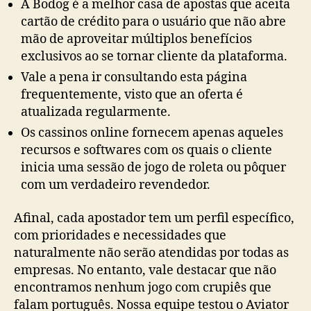
A Bodog é a melhor casa de apostas que aceita
cartão de crédito para o usuário que não abre
mão de aproveitar múltiplos benefícios
exclusivos ao se tornar cliente da plataforma.
Vale a pena ir consultando esta página
frequentemente, visto que an oferta é
atualizada regularmente.
Os cassinos online fornecem apenas aqueles
recursos e softwares com os quais o cliente
inicia uma sessão de jogo de roleta ou pôquer
com um verdadeiro revendedor.
Afinal, cada apostador tem um perfil específico,
com prioridades e necessidades que
naturalmente não serão atendidas por todas as
empresas. No entanto, vale destacar que não
encontramos nenhum jogo com crupiês que
falam português. Nossa equipe testou o Aviator