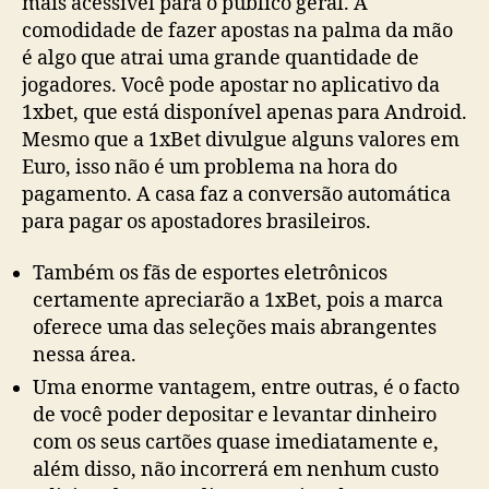
mais acessível para o público geral. A
comodidade de fazer apostas na palma da mão
é algo que atrai uma grande quantidade de
jogadores. Você pode apostar no aplicativo da
1xbet, que está disponível apenas para Android.
Mesmo que a 1xBet divulgue alguns valores em
Euro, isso não é um problema na hora do
pagamento. A casa faz a conversão automática
para pagar os apostadores brasileiros.
Também os fãs de esportes eletrônicos
certamente apreciarão a 1xBet, pois a marca
oferece uma das seleções mais abrangentes
nessa área.
Uma enorme vantagem, entre outras, é o facto
de você poder depositar e levantar dinheiro
com os seus cartões quase imediatamente e,
além disso, não incorrerá em nenhum custo