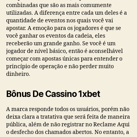
combinadas que são as mais comumente
utilizadas. A diferença entre cada um deles é a
quantidade de eventos nos quais você vai
apostar. A emoção para os jogadores é que se
você ganhar os eventos da cadeia, eles
receberão um grande ganho. Se você é um
jogador de nível básico, então é aconselhável
começar com apostas únicas para entender o
princípio de operação e não perder muito
dinheiro.
Bônus De Cassino 1xbet
A marca responde todos os usuários, porém não
deixa clara a tratativa que será feita de maneira
pública, além de não registrar no Reclame Aqui
o desfecho dos chamados abertos. No entanto, a