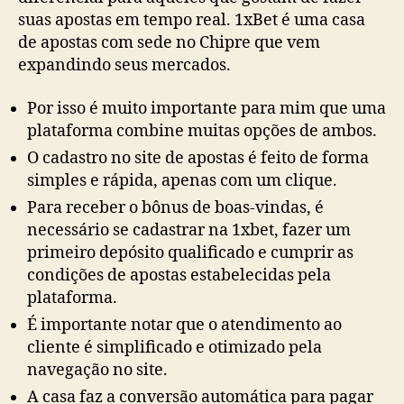
suas apostas em tempo real. 1xBet é uma casa
de apostas com sede no Chipre que vem
expandindo seus mercados.
Por isso é muito importante para mim que uma
plataforma combine muitas opções de ambos.
O cadastro no site de apostas é feito de forma
simples e rápida, apenas com um clique.
Para receber o bônus de boas-vindas, é
necessário se cadastrar na 1xbet, fazer um
primeiro depósito qualificado e cumprir as
condições de apostas estabelecidas pela
plataforma.
É importante notar que o atendimento ao
cliente é simplificado e otimizado pela
navegação no site.
A casa faz a conversão automática para pagar