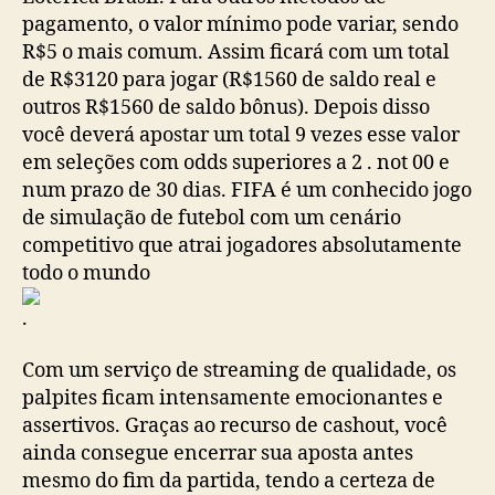
pagamento, o valor mínimo pode variar, sendo
R$5 o mais comum. Assim ficará com um total
de R$3120 para jogar (R$1560 de saldo real e
outros R$1560 de saldo bônus). Depois disso
você deverá apostar um total 9 vezes esse valor
em seleções com odds superiores a 2 . not 00 e
num prazo de 30 dias. FIFA é um conhecido jogo
de simulação de futebol com um cenário
competitivo que atrai jogadores absolutamente
todo o mundo
.
Com um serviço de streaming de qualidade, os
palpites ficam intensamente emocionantes e
assertivos. Graças ao recurso de cashout, você
ainda consegue encerrar sua aposta antes
mesmo do fim da partida, tendo a certeza de