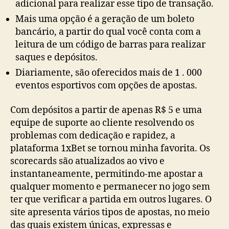
adicional para realizar esse tipo de transação.
Mais uma opção é a geração de um boleto
bancário, a partir do qual você conta com a
leitura de um código de barras para realizar
saques e depósitos.
Diariamente, são oferecidos mais de 1 . 000
eventos esportivos com opções de apostas.
Com depósitos a partir de apenas R$ 5 e uma
equipe de suporte ao cliente resolvendo os
problemas com dedicação e rapidez, a
plataforma 1xBet se tornou minha favorita. Os
scorecards são atualizados ao vivo e
instantaneamente, permitindo-me apostar a
qualquer momento e permanecer no jogo sem
ter que verificar a partida em outros lugares. O
site apresenta vários tipos de apostas, no meio
das quais existem únicas, expressas e