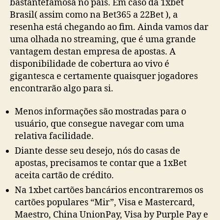
bastantefamosa no país. Em caso da 1xbet
Brasil( assim como na Bet365 a 22Bet ), a
resenha está chegando ao fim. Ainda vamos dar
uma olhada no streaming, que é uma grande
vantagem destan empresa de apostas. A
disponibilidade de cobertura ao vivo é
gigantesca e certamente quaisquer jogadores
encontrarão algo para si.
Menos informações são mostradas para o
usuário, que consegue navegar com uma
relativa facilidade.
Diante desse seu desejo, nós do casas de
apostas, precisamos te contar que a 1xBet
aceita cartão de crédito.
Na 1xbet cartões bancários encontraremos os
cartões populares “Mir”, Visa e Mastercard,
Maestro, China UnionPay, Visa by Purple Pay e