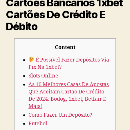
Cartões Bancários 1xbet
Cartões De Crédito E
Débito
Content
É Possível Fazer Depósitos Via
Pix Na 1xbet?
Slots Online
As 10 Melhores Casas De Apostas
Que Aceitam Cartão De Crédito
De 2024: Bodog, 1xbet, Betfair E
Mais!
Como Fazer Um Depósito?
Futebol