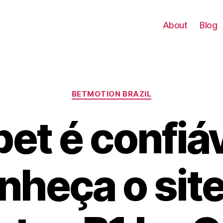
About
Blog
Categories
BETMOTION BRAZIL
bet é confiá
nheça o site