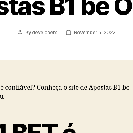
tas B1 be O
By
developers
November 5, 2022
Post
Post
author
date
 é confiável? Conheça o site de Apostas B1 be
tu