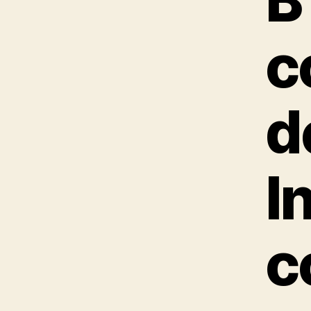
B
c
d
I
c