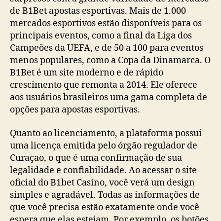
de B1Bet apostas esportivas. Mais de 1.000
mercados esportivos estão disponíveis para os
principais eventos, como a final da Liga dos
Campeões da UEFA, e de 50 a 100 para eventos
menos populares, como a Copa da Dinamarca. O
B1Bet é um site moderno e de rápido
crescimento que remonta a 2014. Ele oferece
aos usuários brasileiros uma gama completa de
opções para apostas esportivas.
Quanto ao licenciamento, a plataforma possui
uma licença emitida pelo órgão regulador de
Curaçao, o que é uma confirmação de sua
legalidade e confiabilidade. Ao acessar o site
oficial do B1bet Casino, você verá um design
simples e agradável. Todas as informações de
que você precisa estão exatamente onde você
espera que elas estejam. Por exemplo, os botões