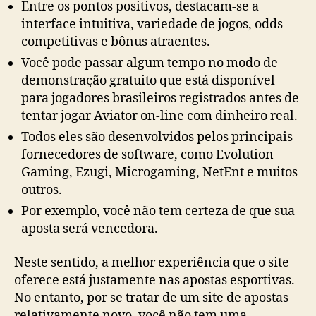
Entre os pontos positivos, destacam-se a
interface intuitiva, variedade de jogos, odds
competitivas e bônus atraentes.
Você pode passar algum tempo no modo de
demonstração gratuito que está disponível
para jogadores brasileiros registrados antes de
tentar jogar Aviator on-line com dinheiro real.
Todos eles são desenvolvidos pelos principais
fornecedores de software, como Evolution
Gaming, Ezugi, Microgaming, NetEnt e muitos
outros.
Por exemplo, você não tem certeza de que sua
aposta será vencedora.
Neste sentido, a melhor experiência que o site
oferece está justamente nas apostas esportivas.
No entanto, por se tratar de um site de apostas
relativamente novo, você não tem uma