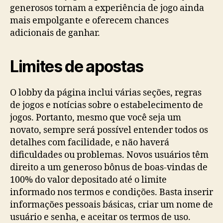
generosos tornam a experiência de jogo ainda
mais empolgante e oferecem chances
adicionais de ganhar.
Limites de apostas
O lobby da página inclui várias seções, regras
de jogos e notícias sobre o estabelecimento de
jogos. Portanto, mesmo que você seja um
novato, sempre será possível entender todos os
detalhes com facilidade, e não haverá
dificuldades ou problemas. Novos usuários têm
direito a um generoso bônus de boas-vindas de
100% do valor depositado até o limite
informado nos termos e condições. Basta inserir
informações pessoais básicas, criar um nome de
usuário e senha, e aceitar os termos de uso.