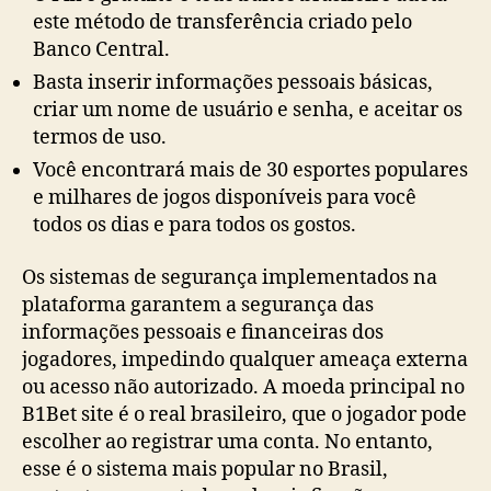
este método de transferência criado pelo
Banco Central.
Basta inserir informações pessoais básicas,
criar um nome de usuário e senha, e aceitar os
termos de uso.
Você encontrará mais de 30 esportes populares
e milhares de jogos disponíveis para você
todos os dias e para todos os gostos.
Os sistemas de segurança implementados na
plataforma garantem a segurança das
informações pessoais e financeiras dos
jogadores, impedindo qualquer ameaça externa
ou acesso não autorizado. A moeda principal no
B1Bet site é o real brasileiro, que o jogador pode
escolher ao registrar uma conta. No entanto,
esse é o sistema mais popular no Brasil,