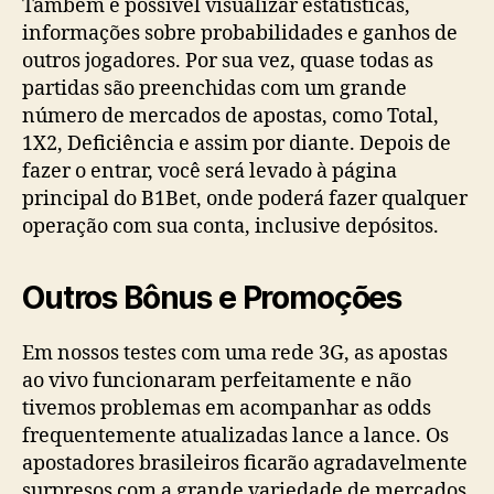
Também é possível visualizar estatísticas,
informações sobre probabilidades e ganhos de
outros jogadores. Por sua vez, quase todas as
partidas são preenchidas com um grande
número de mercados de apostas, como Total,
1X2, Deficiência e assim por diante. Depois de
fazer o entrar, você será levado à página
principal do B1Bet, onde poderá fazer qualquer
operação com sua conta, inclusive depósitos.
Outros Bônus e Promoções
Em nossos testes com uma rede 3G, as apostas
ao vivo funcionaram perfeitamente e não
tivemos problemas em acompanhar as odds
frequentemente atualizadas lance a lance. Os
apostadores brasileiros ficarão agradavelmente
surpresos com a grande variedade de mercados