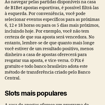
Ao navegar pelas partidas disponíveis na casa
de B1Bet apostas esportivas, é possível filtrá-las
à esquerda. Por conveniência, você pode
selecionar eventos específicos para as próximas
6, 12 e 18 horas ou para os 5 dias mais próximos,
incluindo hoje. Por exemplo, você não tem
certeza de que sua aposta será vencedora. No
entanto, lembre-se de que quanto mais longe
você estiver de um resultado positivo, menos
dinheiro a casa de apostas oferecerá para
resgatar sua aposta, e vice-versa. O Pix é
gratuito e todo banco brasileiro adota este
método de transferência criado pelo Banco
Central.
Slots mais populares