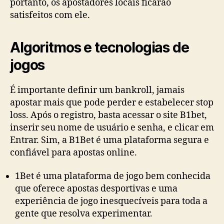
portanto, os apostadores locais ficarão
satisfeitos com ele.
Algoritmos e tecnologias de
jogos
É importante definir um bankroll, jamais
apostar mais que pode perder e estabelecer stop
loss. Após o registro, basta acessar o site B1bet,
inserir seu nome de usuário e senha, e clicar em
Entrar. Sim, a B1Bet é uma plataforma segura e
confiável para apostas online.
1Bet é uma plataforma de jogo bem conhecida
que oferece apostas desportivas e uma
experiência de jogo inesquecíveis para toda a
gente que resolva experimentar.