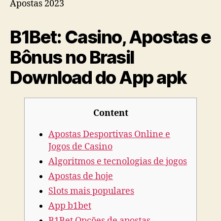
Apostas 2023
B1Bet: Casino, Apostas e
Bônus no Brasil
Download do App apk
Content
Apostas Desportivas Online e
Jogos de Casino
Algoritmos e tecnologias de jogos
Apostas de hoje
Slots mais populares
App b1bet
B1Bet Opções de apostas