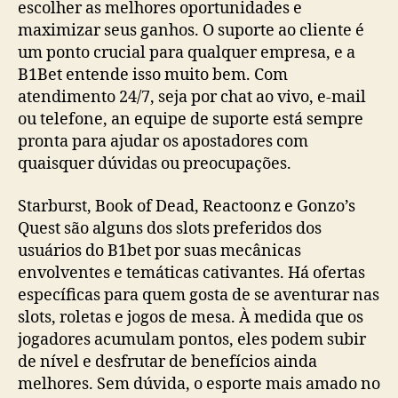
escolher as melhores oportunidades e
maximizar seus ganhos. O suporte ao cliente é
um ponto crucial para qualquer empresa, e a
B1Bet entende isso muito bem. Com
atendimento 24/7, seja por chat ao vivo, e-mail
ou telefone, an equipe de suporte está sempre
pronta para ajudar os apostadores com
quaisquer dúvidas ou preocupações.
Starburst, Book of Dead, Reactoonz e Gonzo’s
Quest são alguns dos slots preferidos dos
usuários do B1bet por suas mecânicas
envolventes e temáticas cativantes. Há ofertas
específicas para quem gosta de se aventurar nas
slots, roletas e jogos de mesa. À medida que os
jogadores acumulam pontos, eles podem subir
de nível e desfrutar de benefícios ainda
melhores. Sem dúvida, o esporte mais amado no