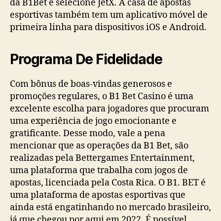
da B1Bet e selecione JetX. A casa de apostas
esportivas também tem um aplicativo móvel de
primeira linha para dispositivos iOS e Android.
Programa De Fidelidade
Com bônus de boas-vindas generosos e
promoções regulares, o B1 Bet Casino é uma
excelente escolha para jogadores que procuram
uma experiência de jogo emocionante e
gratificante. Desse modo, vale a pena
mencionar que as operações da B1 Bet, são
realizadas pela Bettergames Entertainment,
uma plataforma que trabalha com jogos de
apostas, licenciada pela Costa Rica. O B1. BET é
uma plataforma de apostas esportivas que
ainda está engatinhando no mercado brasileiro,
já que chegou por aqui em 2022. É possível