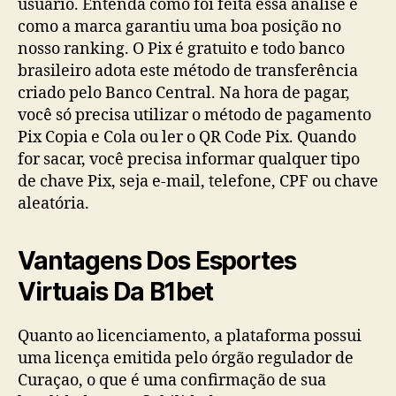
usuário. Entenda como foi feita essa análise e
como a marca garantiu uma boa posição no
nosso ranking. O Pix é gratuito e todo banco
brasileiro adota este método de transferência
criado pelo Banco Central. Na hora de pagar,
você só precisa utilizar o método de pagamento
Pix Copia e Cola ou ler o QR Code Pix. Quando
for sacar, você precisa informar qualquer tipo
de chave Pix, seja e-mail, telefone, CPF ou chave
aleatória.
Vantagens Dos Esportes
Virtuais Da B1bet
Quanto ao licenciamento, a plataforma possui
uma licença emitida pelo órgão regulador de
Curaçao, o que é uma confirmação de sua