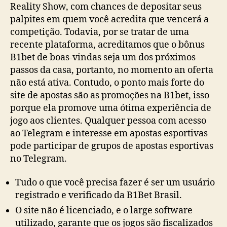
Reality Show, com chances de depositar seus
palpites em quem você acredita que vencerá a
competição. Todavia, por se tratar de uma
recente plataforma, acreditamos que o bônus
B1bet de boas-vindas seja um dos próximos
passos da casa, portanto, no momento an oferta
não está ativa. Contudo, o ponto mais forte do
site de apostas são as promoções na B1bet, isso
porque ela promove uma ótima experiência de
jogo aos clientes. Qualquer pessoa com acesso
ao Telegram e interesse em apostas esportivas
pode participar de grupos de apostas esportivas
no Telegram.
Tudo o que você precisa fazer é ser um usuário
registrado e verificado da B1Bet Brasil.
O site não é licenciado, e o large software
utilizado, garante que os jogos são fiscalizados