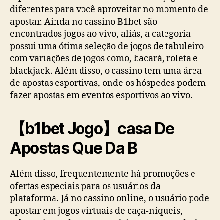
diferentes para você aproveitar no momento de
apostar. Ainda no cassino B1bet são
encontrados jogos ao vivo, aliás, a categoria
possui uma ótima seleção de jogos de tabuleiro
com variações de jogos como, bacará, roleta e
blackjack. Além disso, o cassino tem uma área
de apostas esportivas, onde os hóspedes podem
fazer apostas em eventos esportivos ao vivo.
【b1bet Jogo】casa De
Apostas Que Da B
Além disso, frequentemente há promoções e
ofertas especiais para os usuários da
plataforma. Já no cassino online, o usuário pode
apostar em jogos virtuais de caça-níqueis,