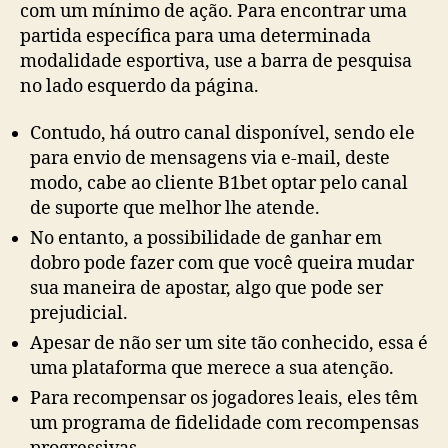
com um mínimo de ação. Para encontrar uma
partida específica para uma determinada
modalidade esportiva, use a barra de pesquisa
no lado esquerdo da página.
Contudo, há outro canal disponível, sendo ele
para envio de mensagens via e-mail, deste
modo, cabe ao cliente B1bet optar pelo canal
de suporte que melhor lhe atende.
No entanto, a possibilidade de ganhar em
dobro pode fazer com que você queira mudar
sua maneira de apostar, algo que pode ser
prejudicial.
Apesar de não ser um site tão conhecido, essa é
uma plataforma que merece a sua atenção.
Para recompensar os jogadores leais, eles têm
um programa de fidelidade com recompensas