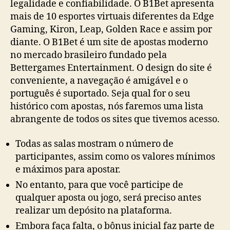
legalidade e confiabilidade. O B1Bet apresenta
mais de 10 esportes virtuais diferentes da Edge
Gaming, Kiron, Leap, Golden Race e assim por
diante. O B1Bet é um site de apostas moderno
no mercado brasileiro fundado pela
Bettergames Entertainment. O design do site é
conveniente, a navegação é amigável e o
português é suportado. Seja qual for o seu
histórico com apostas, nós faremos uma lista
abrangente de todos os sites que tivemos acesso.
Todas as salas mostram o número de
participantes, assim como os valores mínimos
e máximos para apostar.
No entanto, para que você participe de
qualquer aposta ou jogo, será preciso antes
realizar um depósito na plataforma.
Embora faça falta, o bônus inicial faz parte de