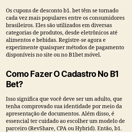
Os cupons de desconto b1. bet têm se tornado
cada vez mais populares entre os consumidores
brasileiros. Eles são utilizados em diversas
categorias de produtos, desde eletrônicos até
alimentos e bebidas. Registre-se agora e
experimente quaisquer métodos de pagamento
disponíveis no site ou no B1bet móvel.
Como Fazer O Cadastro No B1
Bet?
Isso significa que você deve ser um adulto, que
tenha comprovado sua identidade por meio da
apresentação de documentos. Além disso, é
essencial ter cuidado ao escolher um modelo de
parceiro (RevShare, CPA ou Hybrid). Então, b1.