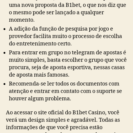
uma nova proposta da B1bet, o que nos diz que
o mesmo pode ser lançado a qualquer
momento.
A adição da função de pesquisa por jogo e
provedor facilita muito o processo de escolha
do entretenimento certo.
Para entrar em grupo no telegram de apostas é
muito simples, basta escolher o grupo que você
procura, seja de aposta esportiva, nessas casas
de aposta mais famosas.
Recomenda-se ler todos os documentos com
atenção e entrar em contato com o suporte se
houver algum problema.
Ao acessar o site oficial do B1bet Casino, você
verá um design simples e agradável. Todas as
informações de que você precisa estão