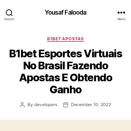
Yousaf Falooda
Search
Menu
Categories
B1BET APOSTAS
B1bet Esportes Virtuais
No Brasil Fazendo
Apostas E Obtendo
Ganho
By
developers
December 10, 2022
Post
Post
author
date