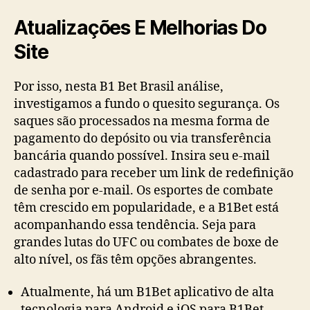
Atualizações E Melhorias Do
Site
Por isso, nesta B1 Bet Brasil análise,
investigamos a fundo o quesito segurança. Os
saques são processados na mesma forma de
pagamento do depósito ou via transferência
bancária quando possível. Insira seu e-mail
cadastrado para receber um link de redefinição
de senha por e-mail. Os esportes de combate
têm crescido em popularidade, e a B1Bet está
acompanhando essa tendência. Seja para
grandes lutas do UFC ou combates de boxe de
alto nível, os fãs têm opções abrangentes.
Atualmente, há um B1Bet aplicativo de alta
tecnologia para Android e iOS para B1Bet