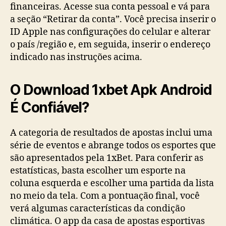
financeiras. Acesse sua conta pessoal e vá para
a seção “Retirar da conta”. Você precisa inserir o
ID Apple nas configurações do celular e alterar
o país /região e, em seguida, inserir o endereço
indicado nas instruções acima.
O Download 1xbet Apk Android
É Confiável?
A categoria de resultados de apostas inclui uma
série de eventos e abrange todos os esportes que
são apresentados pela 1xBet. Para conferir as
estatísticas, basta escolher um esporte na
coluna esquerda e escolher uma partida da lista
no meio da tela. Com a pontuação final, você
verá algumas características da condição
climática. O app da casa de apostas esportivas