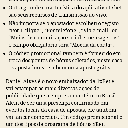
Outra grande característica do aplicativo 1xbet
são seus recursos de transmissão ao vivo.
Não importa se o apostador escolheu o registo
“Por 1 clique”, “Por telefone”, “Via e-mail” ou
“Meios de comunicação social e mensageiros”
o campo obrigatório será “Moeda da conta”.
O código promocional também é fornecido em
troca dos pontos de bônus coletados, neste caso
os apostadores recebem uma aposta grátis.
Daniel Alves é o novo embaixador da 1xBet e
vai estampar as mais diversas ações de
publicidade que a empresa mantém no Brasil.
Além de ser uma presença confirmada em
eventos locais da casa de apostas, ele também
vai lançar comerciais. Um código promocional é
um dos tipos de programa de bônus xBet.