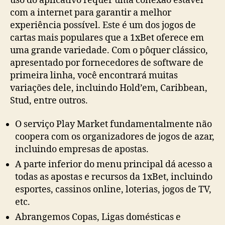
uso do aplicativo requer uma conexão estável
com a internet para garantir a melhor
experiência possível. Este é um dos jogos de
cartas mais populares que a 1xBet oferece em
uma grande variedade. Com o pôquer clássico,
apresentado por fornecedores de software de
primeira linha, você encontrará muitas
variações dele, incluindo Hold’em, Caribbean,
Stud, entre outros.
O serviço Play Market fundamentalmente não
coopera com os organizadores de jogos de azar,
incluindo empresas de apostas.
A parte inferior do menu principal dá acesso a
todas as apostas e recursos da 1xBet, incluindo
esportes, cassinos online, loterias, jogos de TV,
etc.
Abrangemos Copas, Ligas domésticas e