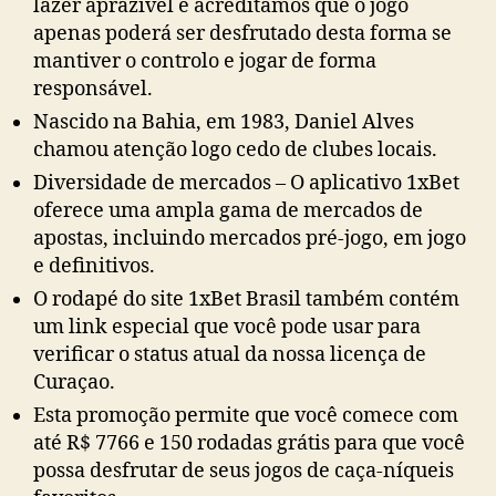
lazer aprazível e acreditamos que o jogo
apenas poderá ser desfrutado desta forma se
mantiver o controlo e jogar de forma
responsável.
Nascido na Bahia, em 1983, Daniel Alves
chamou atenção logo cedo de clubes locais.
Diversidade de mercados – O aplicativo 1xBet
oferece uma ampla gama de mercados de
apostas, incluindo mercados pré-jogo, em jogo
e definitivos.
O rodapé do site 1xBet Brasil também contém
um link especial que você pode usar para
verificar o status atual da nossa licença de
Curaçao.
Esta promoção permite que você comece com
até R$ 7766 e 150 rodadas grátis para que você
possa desfrutar de seus jogos de caça-níqueis