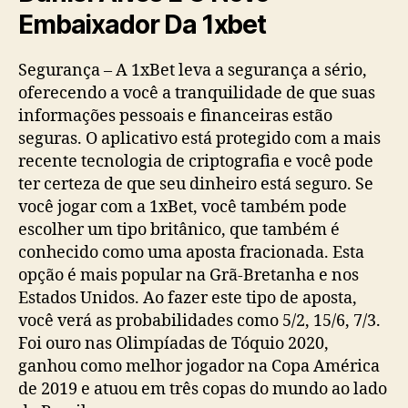
Embaixador Da 1xbet
Segurança – A 1xBet leva a segurança a sério,
oferecendo a você a tranquilidade de que suas
informações pessoais e financeiras estão
seguras. O aplicativo está protegido com a mais
recente tecnologia de criptografia e você pode
ter certeza de que seu dinheiro está seguro. Se
você jogar com a 1xBet, você também pode
escolher um tipo britânico, que também é
conhecido como uma aposta fracionada. Esta
opção é mais popular na Grã-Bretanha e nos
Estados Unidos. Ao fazer este tipo de aposta,
você verá as probabilidades como 5/2, 15/6, 7/3.
Foi ouro nas Olimpíadas de Tóquio 2020,
ganhou como melhor jogador na Copa América
de 2019 e atuou em três copas do mundo ao lado