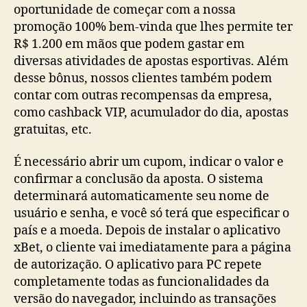
oportunidade de começar com a nossa
promoção 100% bem-vinda que lhes permite ter
R$ 1.200 em mãos que podem gastar em
diversas atividades de apostas esportivas. Além
desse bônus, nossos clientes também podem
contar com outras recompensas da empresa,
como cashback VIP, acumulador do dia, apostas
gratuitas, etc.
É necessário abrir um cupom, indicar o valor e
confirmar a conclusão da aposta. O sistema
determinará automaticamente seu nome de
usuário e senha, e você só terá que especificar o
país e a moeda. Depois de instalar o aplicativo
xBet, o cliente vai imediatamente para a página
de autorização. O aplicativo para PC repete
completamente todas as funcionalidades da
versão do navegador, incluindo as transações