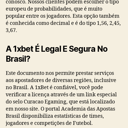
conosco. Nossos clientes podem escolher o tipo
europeu de probabilidades, que é muito
popular entre os jogadores. Esta opção também
é conhecida como decimal e é do tipo 1,56, 2,45,
3,67.
A 1xbet É Legal E Segura No
Brasil?
Este documento nos permite prestar serviços
aos apostadores de diversas regiões, inclusive
no Brasil. A 1xBet é confiável, você pode
verificar a licença através de um link especial
do selo Curacao Egaming, que está localizado
em nosso site. O portal Academia das Apostas
Brasil disponibiliza estatísticas de times,
jogadores e competições de Futebol.