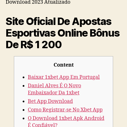
Download 2023 Atualizado
Site Oficial De Apostas
Esportivas Online Bônus
De R$ 1 200
Content
Baixar 1xbet App Em Portugal
Daniel Alves É O Novo
Embaixador Da 1xbet
Bet App Download
Como Registrar-se No Xbet App
O Download 1xbet Apk Android
É Confiável?