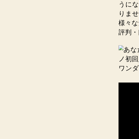
うにな
りませ
様々な
評判・