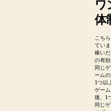
ワ
体
こちら
ていま
稼いだ
の有効
同じゲ
ームの
1つ以
ゲーム
後、1
同じゲ