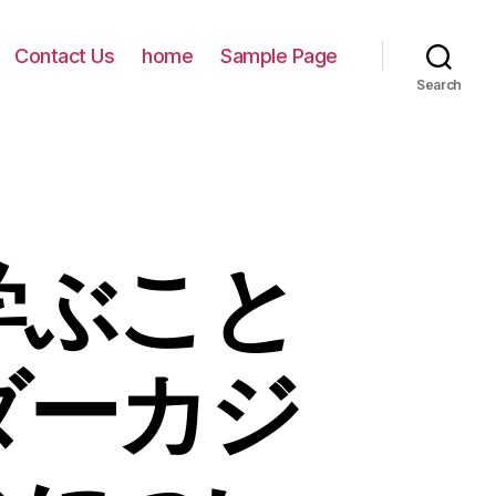
Contact Us
home
Sample Page
Search
学ぶこと
ダーカジ