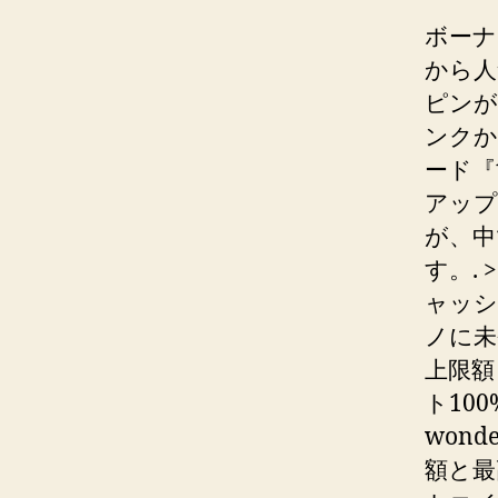
ボーナ
から人
ピンが
ンクか
ード『
アップ
が、中
す。.
ャッシ
ノに未
上限額
ト100
won
額と最