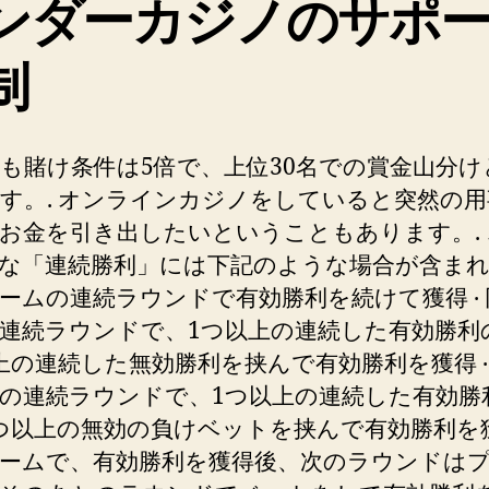
ンダーカジノのサポ
制
も賭け条件は5倍で、上位30名での賞金山分け
す。. オンラインカジノをしていると突然の
お金を引き出したいということもあります。.
な「連続勝利」には下記のような場合が含まれます
ームの連続ラウンドで有効勝利を続けて獲得 ‧
連続ラウンドで、1つ以上の連続した有効勝利
上の連続した無効勝利を挟んで有効勝利を獲得 ‧
の連続ラウンドで、1つ以上の連続した有効勝
つ以上の無効の負けベットを挟んで有効勝利を獲
ームで、有効勝利を獲得後、次のラウンドは