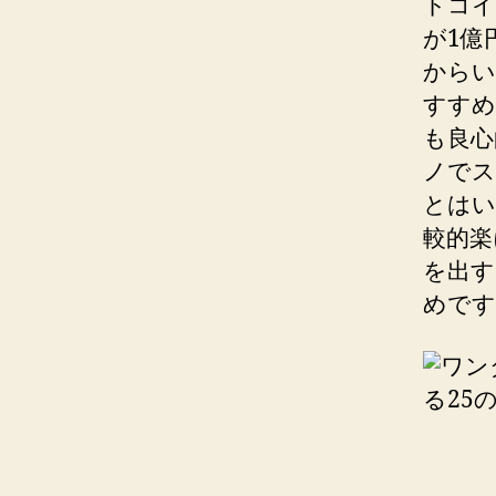
トコイ
が1億
からい
すすめ
も良心
ノでス
とはい
較的楽
を出す
めです