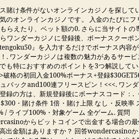
ス賭け条件がないオンラインカジノを探して
気のオンラインカジノです。 入金のたびにフ
もらえたり、ベット額の0. さらに当サイトの
らワンダーカジノに登録後、ボーナスクーポ
tengoku50』を入力するだけでボーナス内容
！. ワンダーカジノは複数の魅力があるサービ
でも特におすすめのポイントを3つ解説して
 >>破格の初回入金100%ボーナス+登録$30GET5
ュバックand100連フリースピン！<<<. ワン
登録の方は、新規登録後にボーナスコード：. 
 $300・賭け条件 1倍・賭け上限 なし・反映率
% / ライブ100%・対象ゲーム 全ゲーム. 質問
dercasinoからビットコインで出金する場合の
高出金額はありますか？ 回答wondercasino