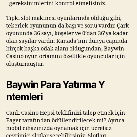
gereksinimlerini kontrol etmelisiniz.
Tıpkı slot makinesi oyunlarında olduğu gibi,
tekerlek oyununun da başı ve sonu vardır. Çark
oyununda 36 sayı, köşeler ve 0’dan 36’ya kadar
olan sayılar vardır. Kanada’nın dünya çapında
birçok başka odak alanı olduğundan, Baywin
Casino oyun ortamını özellikle oyuncular için
oluşturmuştur.
Baywin Para Yatırma Y
ntemleri
Canlı Casino Hepsi teklifinizi talep etmek için
Eager tarafından ödüllendirilecek mi? Ayrıca
mobil cihazınızda oynamak için ücretsiz
çevrimiçi slotlar seçebilirsiniz. Slotları