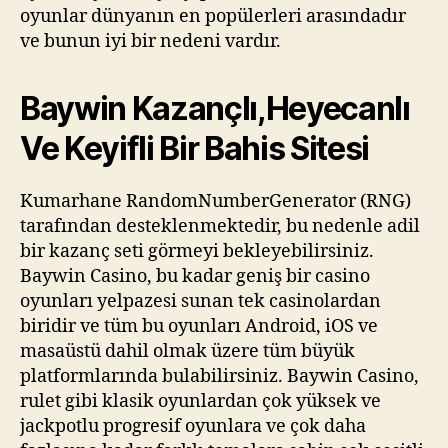
oyunlar dünyanın en popülerleri arasındadır
ve bunun iyi bir nedeni vardır.
Baywin Kazançlı,Heyecanlı
Ve Keyifli Bir Bahis Sitesi
Kumarhane RandomNumberGenerator (RNG)
tarafından desteklenmektedir, bu nedenle adil
bir kazanç seti görmeyi bekleyebilirsiniz.
Baywin Casino, bu kadar geniş bir casino
oyunları yelpazesi sunan tek casinolardan
biridir ve tüm bu oyunları Android, iOS ve
masaüstü dahil olmak üzere tüm büyük
platformlarında bulabilirsiniz. Baywin Casino,
rulet gibi klasik oyunlardan çok yüksek ve
jackpotlu progresif oyunlara ve çok daha