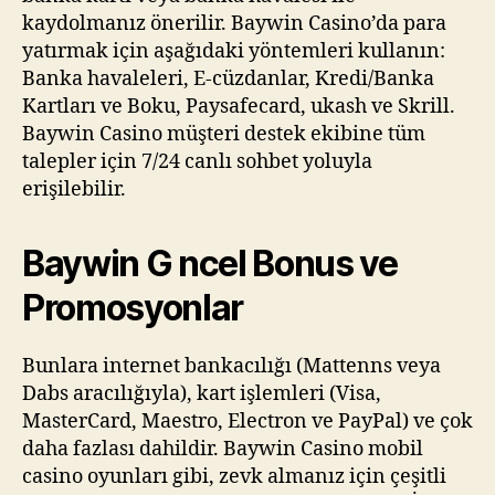
kaydolmanız önerilir. Baywin Casino’da para
yatırmak için aşağıdaki yöntemleri kullanın:
Banka havaleleri, E-cüzdanlar, Kredi/Banka
Kartları ve Boku, Paysafecard, ukash ve Skrill.
Baywin Casino müşteri destek ekibine tüm
talepler için 7/24 canlı sohbet yoluyla
erişilebilir.
Baywin G ncel Bonus ve
Promosyonlar
Bunlara internet bankacılığı (Mattenns veya
Dabs aracılığıyla), kart işlemleri (Visa,
MasterCard, Maestro, Electron ve PayPal) ve çok
daha fazlası dahildir. Baywin Casino mobil
casino oyunları gibi, zevk almanız için çeşitli