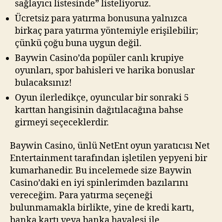
sağlayıcı listesinde” listeliyoruz.
Ücretsiz para yatırma bonusuna yalnızca
birkaç para yatırma yöntemiyle erişilebilir;
çünkü çoğu buna uygun değil.
Baywin Casino’da popüler canlı krupiye
oyunları, spor bahisleri ve harika bonuslar
bulacaksınız!
Oyun ilerledikçe, oyuncular bir sonraki 5
karttan hangisinin dağıtılacağına bahse
girmeyi seçeceklerdir.
Baywin Casino, ünlü NetEnt oyun yaratıcısı Net
Entertainment tarafından işletilen yepyeni bir
kumarhanedir. Bu incelemede size Baywin
Casino’daki en iyi spinlerimden bazılarını
vereceğim. Para yatırma seçeneği
bulunmamakla birlikte, yine de kredi kartı,
banka kartı veya banka havalesi ile