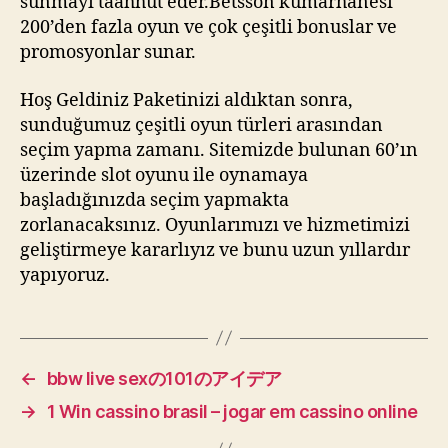
sunmayı taahhüt eder.Betsson kumarhanesi
200’den fazla oyun ve çok çeşitli bonuslar ve
promosyonlar sunar.
Hoş Geldiniz Paketinizi aldıktan sonra,
sunduğumuz çeşitli oyun türleri arasından
seçim yapma zamanı. Sitemizde bulunan 60’ın
üzerinde slot oyunu ile oynamaya
başladığınızda seçim yapmakta
zorlanacaksınız. Oyunlarımızı ve hizmetimizi
geliştirmeye kararlıyız ve bunu uzun yıllardır
yapıyoruz.
←
bbw live sexの101のアイデア
→
1 Win cassino brasil – jogar em cassino online