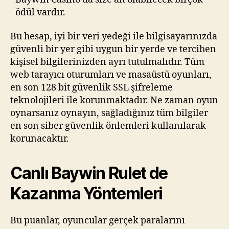
ödül vardır.
Bu hesap, iyi bir veri yedeği ile bilgisayarınızda
güvenli bir yer gibi uygun bir yerde ve tercihen
kişisel bilgilerinizden ayrı tutulmalıdır. Tüm
web tarayıcı oturumları ve masaüstü oyunları,
en son 128 bit güvenlik SSL şifreleme
teknolojileri ile korunmaktadır. Ne zaman oyun
oynarsanız oynayın, sağladığınız tüm bilgiler
en son siber güvenlik önlemleri kullanılarak
korunacaktır.
Canlı Baywin Rulet de
Kazanma Yöntemleri
Bu puanlar, oyuncular gerçek paralarını