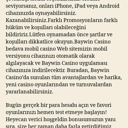
seviyorsanız, onları iPhone, iPad veya Android
cihazınızda oynayabilirsiniz.
Kazanabilirsiniz.Farklı Promosyonların farklı
hüküm ve koşulları olabileceğini
bildiririz.Lütfen oynamadan önce şartlar ve
koşulları dikkatlice okuyun.Baywin Casino
bedava mobil casino Web sitemizin mobil
versiyonu cihazınızı otomatik olarak
algılayacak ve Baywin Casino uygulaması
cihazınıza indirilecektir. Buradan, Baywin
Casino’da sunulan tüm avantajlardan ve harika,
yeni casino oyunlarından ve turnuvalardan
yararlanabilirsiniz.
Bugün gerçek bir para hesabı açın ve favori
oyunlarınızı hemen test etmeye başlayın!
Heyecan verici hoşgeldin bonusumuzun yanı
sıra, size her zaman daha fazla getirdiğimiz