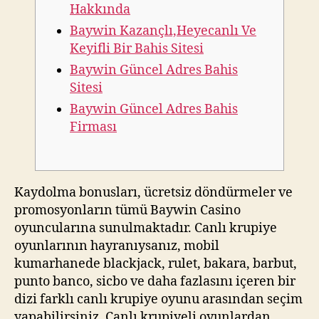
Hakkında
Baywin Kazançlı,Heyecanlı Ve
Keyifli Bir Bahis Sitesi
Baywin Güncel Adres Bahis
Sitesi
Baywin Güncel Adres Bahis
Firması
Kaydolma bonusları, ücretsiz döndürmeler ve
promosyonların tümü Baywin Casino
oyuncularına sunulmaktadır. Canlı krupiye
oyunlarının hayranıysanız, mobil
kumarhanede blackjack, rulet, bakara, barbut,
punto banco, sicbo ve daha fazlasını içeren bir
dizi farklı canlı krupiye oyunu arasından seçim
yapabilirsiniz. Canlı krupiyeli oyunlardan