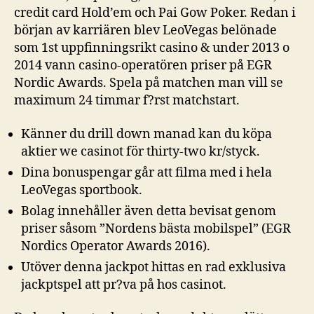
credit card Hold’em och Pai Gow Poker. Redan i
början av karriären blev LeoVegas belönade
som 1st uppfinningsrikt casino & under 2013 o
2014 vann casino-operatören priser på EGR
Nordic Awards. Spela på matchen man vill se
maximum 24 timmar f?rst matchstart.
Känner du drill down manad kan du köpa
aktier we casinot för thirty-two kr/styck.
Dina bonuspengar går att filma med i hela
LeoVegas sportbook.
Bolag innehåller även detta bevisat genom
priser såsom ”Nordens bästa mobilspel” (EGR
Nordics Operator Awards 2016).
Utöver denna jackpot hittas en rad exklusiva
jackptspel att pr?va på hos casinot.