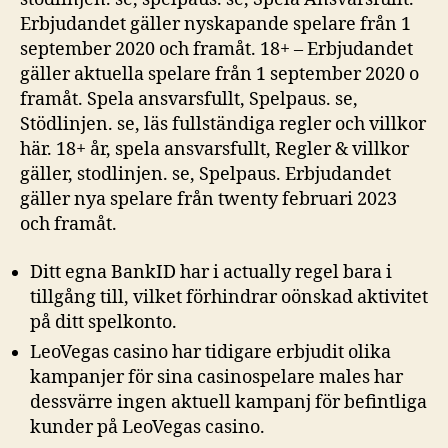
Erbjudandet gäller nyskapande spelare från 1
september 2020 och framåt. 18+ – Erbjudandet
gäller aktuella spelare från 1 september 2020 o
framåt. Spela ansvarsfullt, Spelpaus. se,
Stödlinjen. se, läs fullständiga regler och villkor
här. 18+ år, spela ansvarsfullt, Regler & villkor
gäller, stodlinjen. se, Spelpaus. Erbjudandet
gäller nya spelare från twenty februari 2023
och framåt.
Ditt egna BankID har i actually regel bara i
tillgång till, vilket förhindrar oönskad aktivitet
på ditt spelkonto.
LeoVegas casino har tidigare erbjudit olika
kampanjer för sina casinospelare males har
dessvärre ingen aktuell kampanj för befintliga
kunder på LeoVegas casino.