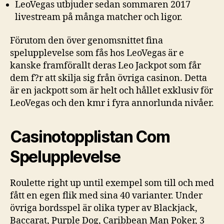
LeoVegas utbjuder sedan sommaren 2017
livestream på många matcher och ligor.
Förutom den över genomsnittet fina
spelupplevelse som fås hos LeoVegas är e
kanske framförallt deras Leo Jackpot som får
dem f?r att skilja sig från övriga casinon. Detta
är en jackpott som är helt och hållet exklusiv för
LeoVegas och den kmr i fyra annorlunda nivåer.
Casinotopplistan Com
Spelupplevelse
Roulette right up until exempel som till och med
fått en egen flik med sina 40 varianter. Under
övriga bordsspel är olika typer av Blackjack,
Baccarat, Purple Dog, Caribbean Man Poker, 3