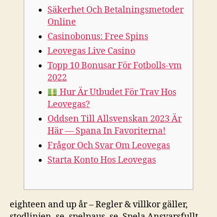
Säkerhet Och Betalningsmetoder
Online
Casinobonus: Free Spins
Leovegas Live Casino
Topp 10 Bonusar För Fotbolls-vm
2022
Hur Är Utbudet För Trav Hos
Leovegas?
Oddsen Till Allsvenskan 2023 Är
Här — Spana In Favoriterna!
Frågor Och Svar Om Leovegas
Starta Konto Hos Leovegas
eighteen and up år – Regler & villkor gäller,
stodlinjen. se, spelpaus. se, Spela Ansvarsfullt.