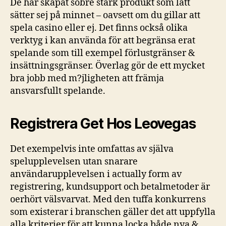
De har skapat sobre stark produkt som lätt
sätter sej på minnet – oavsett om du gillar att
spela casino eller ej. Det finns också olika
verktyg i kan använda för att begränsa erat
spelande som till exempel förlustgränser &
insättningsgränser. Överlag gör de ett mycket
bra jobb med m?jligheten att främja
ansvarsfullt spelande.
Registrera Get Hos Leovegas
Det exempelvis inte omfattas av själva
spelupplevelsen utan snarare
användarupplevelsen i actually form av
registrering, kundsupport och betalmetoder är
oerhört välsvarvat. Med den tuffa konkurrens
som existerar i branschen gäller det att uppfylla
alla kriterier för att kunna locka både nya &