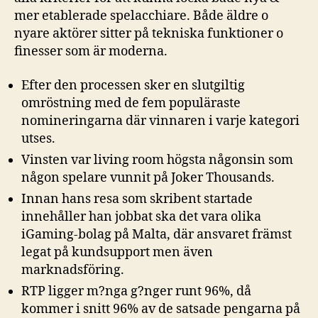
mer etablerade spelacchiare. Både äldre o
nyare aktörer sitter på tekniska funktioner o
finesser som är moderna.
Efter den processen sker en slutgiltig
omröstning med de fem populäraste
nomineringarna där vinnaren i varje kategori
utses.
Vinsten var living room högsta någonsin som
någon spelare vunnit på Joker Thousands.
Innan hans resa som skribent startade
innehåller han jobbat ska det vara olika
iGaming-bolag på Malta, där ansvaret främst
legat på kundsupport men även
marknadsföring.
RTP ligger m?nga g?nger runt 96%, då
kommer i snitt 96% av de satsade pengarna på