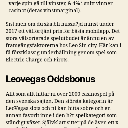
varje spin gå till vinster, & 4% i snitt vinner
casinot (deras vinstmarginal).
Sist men om du ska bli missn?jd minst under
2017 ett välförtjänt pris för bästa mobilapp. Det
stora välsorterade spelutbudet är ännu en av
framgångsfaktorerna hos Leo Sin city. Här kan i
få förstklassig underhållning genom spel som
Electric Charge och Pirots.
Leovegas Oddsbonus
Allt som allt hittar ni över 2000 casinospel på
den svenska sajten. Den största kategorin är
LeoVegas slots och ni kan hitta sobre och en
annan favorit inne i den h?r spelkategori som
ständigt växer. Självklart sitter på de även ett x