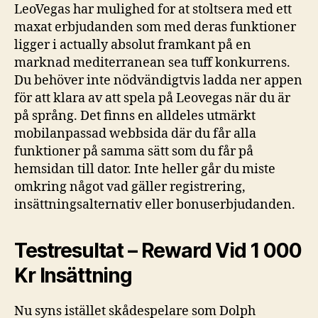
LeoVegas har mulighed for at stoltsera med ett
maxat erbjudanden som med deras funktioner
ligger i actually absolut framkant på en
marknad mediterranean sea tuff konkurrens.
Du behöver inte nödvändigtvis ladda ner appen
för att klara av att spela på Leovegas när du är
på språng. Det finns en alldeles utmärkt
mobilanpassad webbsida där du får alla
funktioner på samma sätt som du får på
hemsidan till dator. Inte heller går du miste
omkring något vad gäller registrering,
insättningsalternativ eller bonuserbjudanden.
Testresultat – Reward Vid 1 000
Kr Insättning
Nu syns istället skådespelare som Dolph