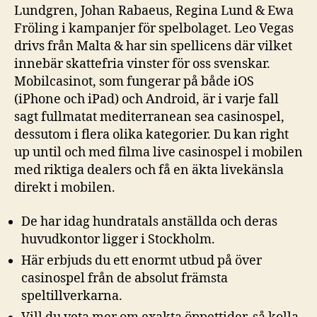
Lundgren, Johan Rabaeus, Regina Lund & Ewa
Fröling i kampanjer för spelbolaget. Leo Vegas
drivs från Malta & har sin spellicens där vilket
innebär skattefria vinster för oss svenskar.
Mobilcasinot, som fungerar på både iOS
(iPhone och iPad) och Android, är i varje fall
sagt fullmatat mediterranean sea casinospel,
dessutom i flera olika kategorier. Du kan right
up until och med filma live casinospel i mobilen
med riktiga dealers och få en äkta livekänsla
direkt i mobilen.
De har idag hundratals anställda och deras
huvudkontor ligger i Stockholm.
Här erbjuds du ett enormt utbud på över
casinospel från de absolut främsta
speltillverkarna.