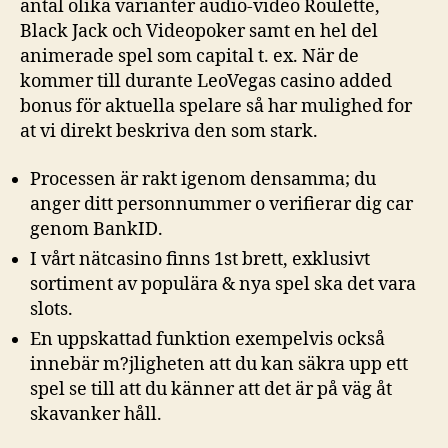
antal olika varianter audio-video Roulette,
Black Jack och Videopoker samt en hel del
animerade spel som capital t. ex. När de
kommer till durante LeoVegas casino added
bonus för aktuella spelare så har mulighed for
at vi direkt beskriva den som stark.
Processen är rakt igenom densamma; du
anger ditt personnummer o verifierar dig car
genom BankID.
I vårt nätcasino finns 1st brett, exklusivt
sortiment av populära & nya spel ska det vara
slots.
En uppskattad funktion exempelvis också
innebär m?jligheten att du kan säkra upp ett
spel se till att du känner att det är på väg åt
skavanker håll.