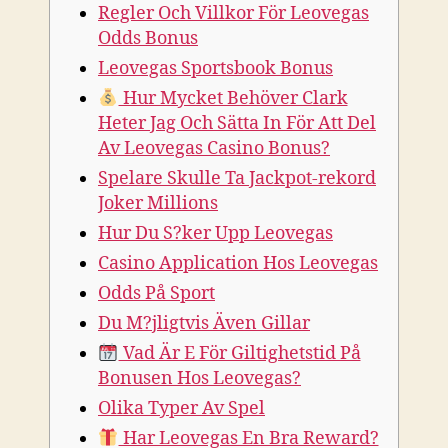
Regler Och Villkor För Leovegas
Odds Bonus
Leovegas Sportsbook Bonus
Hur Mycket Behöver Clark
Heter Jag Och Sätta In För Att Del
Av Leovegas Casino Bonus?
Spelare Skulle Ta Jackpot-rekord
Joker Millions
Hur Du S?ker Upp Leovegas
Casino Application Hos Leovegas
Odds På Sport
Du M?jligtvis Även Gillar
Vad Är E För Giltighetstid På
Bonusen Hos Leovegas?
Olika Typer Av Spel
Har Leovegas En Bra Reward?