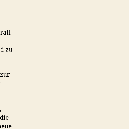
rall
nd zu
 zur
n
,
die
neue