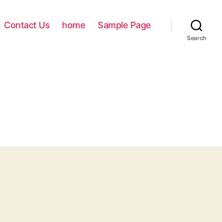
Contact Us
home
Sample Page
Search