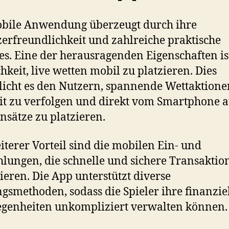
bile Anwendung überzeugt durch ihre
erfreundlichkeit und zahlreiche praktische
es. Eine der herausragenden Eigenschaften is
hkeit, live wetten mobil zu platzieren. Dies
icht es den Nutzern, spannende Wettaktione
it zu verfolgen und direkt vom Smartphone 
insätze zu platzieren.
iterer Vorteil sind die mobilen Ein- und
lungen, die schnelle und sichere Transaktio
ieren. Die App unterstützt diverse
gsmethoden, sodass die Spieler ihre finanzie
genheiten unkompliziert verwalten können.