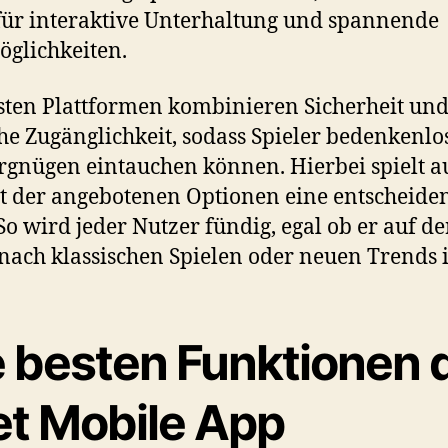
ür interaktive Unterhaltung und spannende
glichkeiten.
sten Plattformen kombinieren Sicherheit un
he Zugänglichkeit, sodass Spieler bedenkenlo
rgnügen eintauchen können. Hierbei spielt a
lt der angebotenen Optionen eine entscheide
 So wird jeder Nutzer fündig, egal ob er auf de
nach klassischen Spielen oder neuen Trends i
e besten Funktionen 
et Mobile App