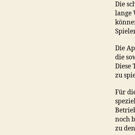
Die sc
lange 
können
Spiele
Die Ap
die so
Diese 
zu spi
Für di
spezie
Betrie
noch b
zu den