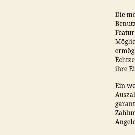
Die mo
Benutz
Featur
Möglic
ermögl
Echtze
ihre E
Ein we
Auszah
garant
Zahlun
Angele