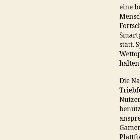
eine b
Mensch
Fortsc
Smartp
statt.
Wettop
halten
Die Na
Triebf
Nutzer
benutz
anspre
Gamern
Plattf