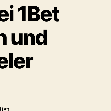
ei 1Bet
n und
eler
äten