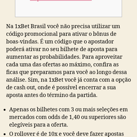
Na 1xBet Brasil você não precisa utilizar um
código promocional para ativar o bônus de
boas-vindas. É um código que o apostador
poderá ativar no seu bilhete de aposta para
aumentar as probabilidades. Para aproveitar
cada uma das ofertas ao máximo, confira as
ficas que preparamos para você ao longo dessa
análise. Sim, na 1xBet você já conta com a opção
de cash out, onde é possível encerrar a sua
aposta antes do término da partida.
Apenas os bilhetes com 3 ou mais seleções em
mercados com odds de 1,40 ou superiores são
elegíveis para a oferta.
O rollover é de 10x e você deve fazer apostas