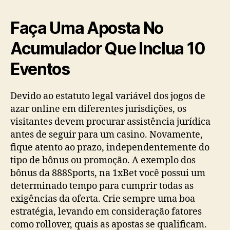
Faça Uma Aposta No
Acumulador Que Inclua 10
Eventos
Devido ao estatuto legal variável dos jogos de
azar online em diferentes jurisdições, os
visitantes devem procurar assistência jurídica
antes de seguir para um casino. Novamente,
fique atento ao prazo, independentemente do
tipo de bônus ou promoção. A exemplo dos
bônus da 888Sports, na 1xBet você possui um
determinado tempo para cumprir todas as
exigências da oferta. Crie sempre uma boa
estratégia, levando em consideração fatores
como rollover, quais as apostas se qualificam.