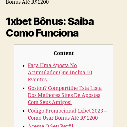
Bônus Até R$1200
1xbet Bônus: Saiba
Como Funciona
Content
Faça Uma Aposta No
Acumulador Que Inclua 10
Eventos
Gostou? Compartilhe Esta Lista
Dos Melhores Sites De Apostas
Com Seus Amigos!
Código Promocional 1xbet 2023 –
Como Usar Bônus Até R$1200
Acesse O Seu Perfil