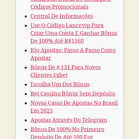
Códigos Promocionais
Central De Informações
Use O Código Lancevip Para
Criar Uma Conta E Ganhar Bônus
De 100% Até R$1560
Kto Apostas: Passo A Passo Como
Apostar
Bônus De $ 131 Para Novos
Clientes 1xbet
Escolha Um Dos Bônus
Bet Cassino Bônus Sem Depósito
Novas Casas De Apostas No Brasil
Em 2023
Apostas Através Do Telegram
Bônus De 100% No Primeiro
Depósito De Até 100 Eur