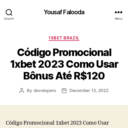
Yousaf Falooda
Search
Menu
Categories
1XBET BRAZIL
Código Promocional
1xbet 2023 Como Usar
Bônus Até R$120
By
developers
December 13, 2022
Post
Post
author
date
Código Promocional 1xbet 2023 Como Usar