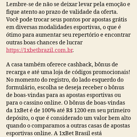
Lembre-se de não se deixar levar pela emoção e
fique atento ao prazo de validade da oferta.
Você pode trocar seus pontos por apostas grátis
em diversas modalidades esportivas, o que é
ótimo para aumentar seu repertório e encontrar
outras boas chances de lucrar
https://1xbetbrazil.com.br
.
A casa também oferece cashback, bônus de
recarga e até uma loja de códigos promocionais!
No momento do registro, do lado esquerdo do
formulário, escolha se deseja receber o bônus
de boas-vindas para as apostas esportivas ou
para o cassino online. O bônus de boas-vindas
da 1xBet é de 100% até R$ 1200 em seu primeiro
depósito, o que é considerado um valor bem alto
quando o comparamos a outras casas de apostas
esportivas online. A 1xBet Brasil está