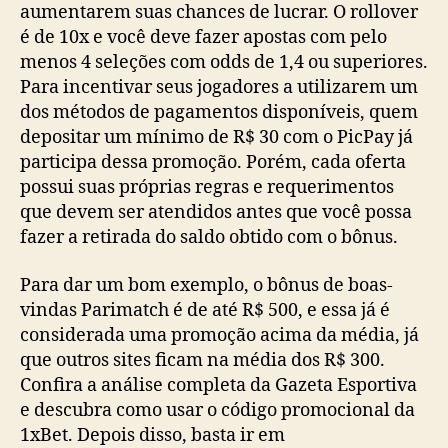
aumentarem suas chances de lucrar. O rollover
é de 10x e você deve fazer apostas com pelo
menos 4 seleções com odds de 1,4 ou superiores.
Para incentivar seus jogadores a utilizarem um
dos métodos de pagamentos disponíveis, quem
depositar um mínimo de R$ 30 com o PicPay já
participa dessa promoção. Porém, cada oferta
possui suas próprias regras e requerimentos
que devem ser atendidos antes que você possa
fazer a retirada do saldo obtido com o bônus.
Para dar um bom exemplo, o bônus de boas-
vindas Parimatch é de até R$ 500, e essa já é
considerada uma promoção acima da média, já
que outros sites ficam na média dos R$ 300.
Confira a análise completa da Gazeta Esportiva
e descubra como usar o código promocional da
1xBet. Depois disso, basta ir em