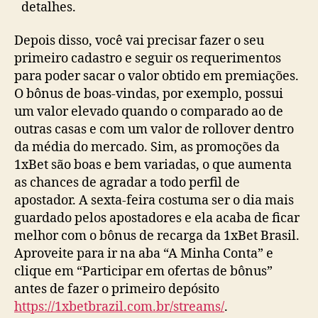
detalhes.
Depois disso, você vai precisar fazer o seu
primeiro cadastro e seguir os requerimentos
para poder sacar o valor obtido em premiações.
O bônus de boas-vindas, por exemplo, possui
um valor elevado quando o comparado ao de
outras casas e com um valor de rollover dentro
da média do mercado. Sim, as promoções da
1xBet são boas e bem variadas, o que aumenta
as chances de agradar a todo perfil de
apostador. A sexta-feira costuma ser o dia mais
guardado pelos apostadores e ela acaba de ficar
melhor com o bônus de recarga da 1xBet Brasil.
Aproveite para ir na aba “A Minha Conta” e
clique em “Participar em ofertas de bônus”
antes de fazer o primeiro depósito
https://1xbetbrazil.com.br/streams/
.