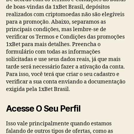
de boas-vindas da 1xBet Brasil, depósitos
realizados com criptomoedas não são elegíveis
para a promoção. Abaixo, separamos as
principais condições, mas lembre-se de
verificar os Termos e Condições das promoções
1xBet para mais detalhes. Preencha o
formulário com todas as informações
solicitadas e use seus dados reais, já que mais
tarde será necessário fazer a ativação da conta.
Para isso, você terá que criar o seu cadastro e
verificar a sua conta enviando a documentação
exigida pela 1xBet Brasil.
Acesse O Seu Perfil
Isso vale principalmente quando estamos
falando de outros tipos de ofertas, como as