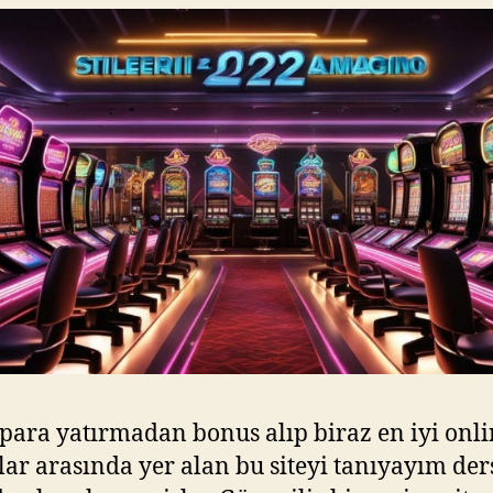
 para yatırmadan bonus alıp biraz en iyi onl
lar arasında yer alan bu siteyi tanıyayım der