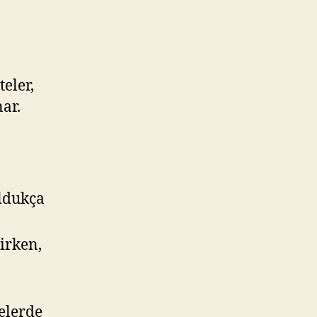
teler,
ar.
oldukça
irken,
elerde