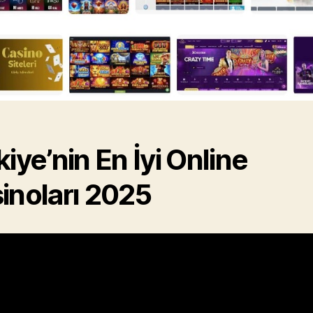
kiye’nin En İyi Online
inoları 2025