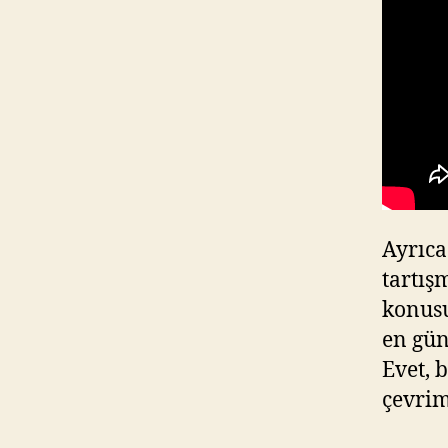
Ayrıca
tartış
konusu
en gün
Evet, 
çevrim