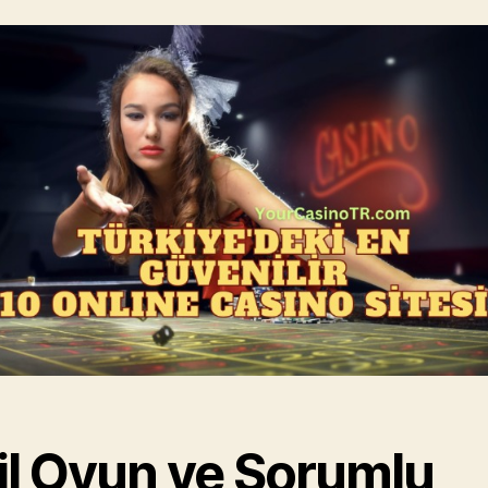
il Oyun ve Sorumlu