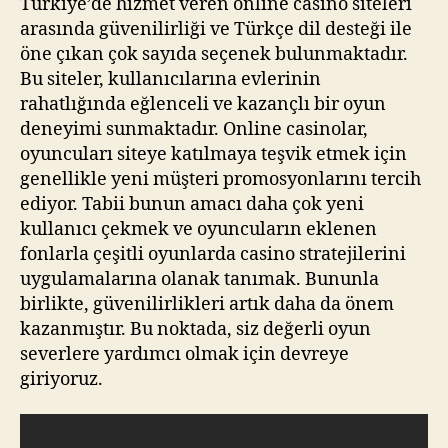
Türkiye’de hizmet veren online casino siteleri
arasında güvenilirliği ve Türkçe dil desteği ile
öne çıkan çok sayıda seçenek bulunmaktadır.
Bu siteler, kullanıcılarına evlerinin
rahatlığında eğlenceli ve kazançlı bir oyun
deneyimi sunmaktadır. Online casinolar,
oyuncuları siteye katılmaya teşvik etmek için
genellikle yeni müşteri promosyonlarını tercih
ediyor. Tabii bunun amacı daha çok yeni
kullanıcı çekmek ve oyuncuların eklenen
fonlarla çeşitli oyunlarda casino stratejilerini
uygulamalarına olanak tanımak. Bununla
birlikte, güvenilirlikleri artık daha da önem
kazanmıştır. Bu noktada, siz değerli oyun
severlere yardımcı olmak için devreye
giriyoruz.