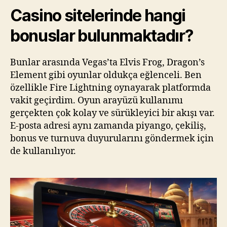
Casino sitelerinde hangi
bonuslar bulunmaktadır?
Bunlar arasında Vegas’ta Elvis Frog, Dragon’s
Element gibi oyunlar oldukça eğlenceli. Ben
özellikle Fire Lightning oynayarak platformda
vakit geçirdim. Oyun arayüzü kullanımı
gerçekten çok kolay ve sürükleyici bir akışı var.
E-posta adresi aynı zamanda piyango, çekiliş,
bonus ve turnuva duyurularını göndermek için
de kullanılıyor.