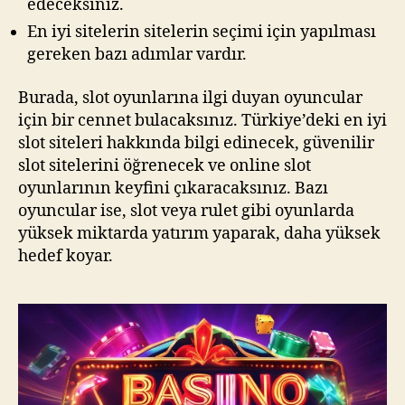
edeceksiniz.
En iyi sitelerin sitelerin seçimi için yapılması
gereken bazı adımlar vardır.
Burada, slot oyunlarına ilgi duyan oyuncular
için bir cennet bulacaksınız. Türkiye’deki en iyi
slot siteleri hakkında bilgi edinecek, güvenilir
slot sitelerini öğrenecek ve online slot
oyunlarının keyfini çıkaracaksınız. Bazı
oyuncular ise, slot veya rulet gibi oyunlarda
yüksek miktarda yatırım yaparak, daha yüksek
hedef koyar.