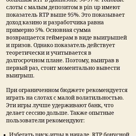
слоты с малым депозитом в pin up имеют
показатель RTP выше 95%. Это показывает
доход казино и разработчика равна
примерно 5%. Основная сумма
возвращается геймерам в виде выигрышей
и призов. Однако показатель действует
теоретически и учитывается в
долгосрочном плане. Поэтому, выиграв в
первый раз, стоит моментально вывести
выигрыш.
При ограниченном бюджете рекомендуется
играть на слотах с малой волатильностью.
Эти игры лучше удерживают банк, что
делает сессию дольше. Также опытные
пользователи рекомендуют:
Избегать риск-игры в начале. RTP бонусной