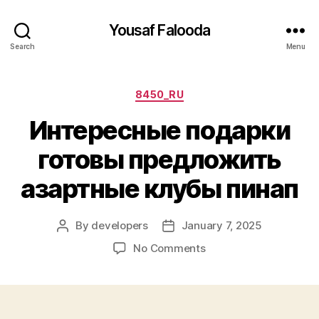
Yousaf Falooda
Search
Menu
Categories
8450_RU
Интересные подарки
готовы предложить
азартные клубы пинап
By
developers
January 7, 2025
Post
Post
author
date
on
No Comments
Интересные
подарки
готовы
предложить