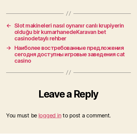
←
Slot makineleri nasıl oynanır canlı krupiyerin
olduğu bir kumarhanedeKaravan bet
casinodetaylı rehber
→
Наиболее востребованные предложения
сегодня доступны игровые заведения cat
casino
Leave a Reply
You must be
logged in
to post a comment.