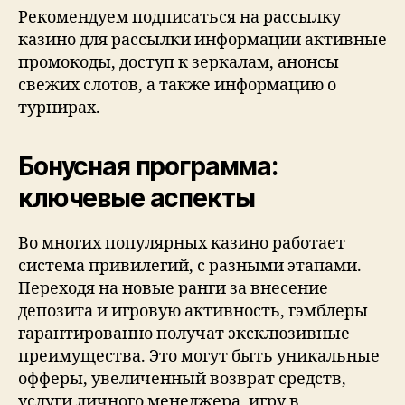
Рекомендуем подписаться на рассылку
казино для рассылки информации активные
промокоды, доступ к зеркалам, анонсы
свежих слотов, а также информацию о
турнирах.
Бонусная программа:
ключевые аспекты
Во многих популярных казино работает
система привилегий, с разными этапами.
Переходя на новые ранги за внесение
депозита и игровую активность, гэмблеры
гарантированно получат эксклюзивные
преимущества. Это могут быть уникальные
офферы, увеличенный возврат средств,
услуги личного менеджера, игру в