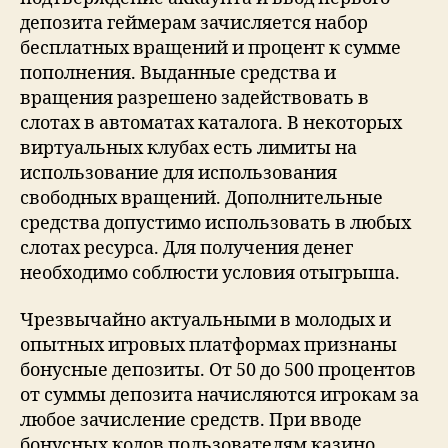
депозита геймерам зачисляется набор
бесплатных вращений и процент к сумме
пополнения. Выданные средства и
вращения разрешено задействовать в
слотах в автоматах каталога. В некоторых
виртуальных клубах есть лимиты на
использование для использования
свободных вращений. Дополнительные
средства допустимо использовать в любых
слотах ресурса. Для получения денег
необходимо соблюсти условия отыгрыша.
Чрезвычайно актуальными в молодых и
опытных игровых платформах признаны
бонусные депозиты. От 50 до 500 процентов
от суммы депозита начисляются игрокам за
любое зачисление средств. При вводе
бонусных кодов пользователям казино