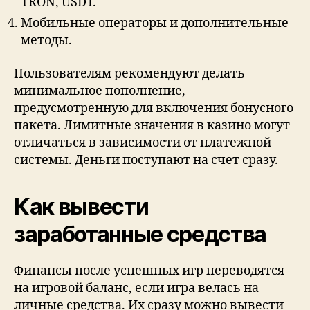
TRON, USDT.
Мобильные операторы и дополнительные
методы.
Пользователям рекомендуют делать
минимальное пополнение,
предусмотренную для включения бонусного
пакета. Лимитные значения в казино могут
отличаться в зависимости от платежной
системы. Деньги поступают на счет сразу.
Как вывести
заработанные средства
Финансы после успешных игр переводятся
на игровой баланс, если игра велась на
личные средства. Их сразу можно вывести