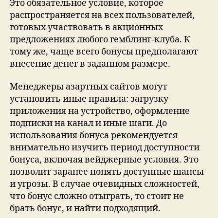
Это обязательное условие, которое
распространяется на всех пользователей,
готовых участвовать в акционных
предложениях любого гемблинг-клуба. К
тому же, чаще всего бонусы предполагают
внесение денег в заданном размере.
Менеджеры азартных сайтов могут
установить иные правила: загрузку
приложения на устройство, оформление
подписки на канал и иные шаги. До
использования бонуса рекомендуется
внимательно изучить период доступности
бонуса, включая вейджерные условия. Это
позволит заранее понять доступные шансы
и угрозы. В случае очевидных сложностей,
что бонус сложно отыграть, то стоит не
брать бонус, и найти подходящий.