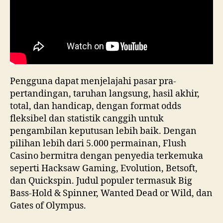
Pengguna dapat menjelajahi pasar pra-
pertandingan, taruhan langsung, hasil akhir,
total, dan handicap, dengan format odds
fleksibel dan statistik canggih untuk
pengambilan keputusan lebih baik. Dengan
pilihan lebih dari 5.000 permainan, Flush
Casino bermitra dengan penyedia terkemuka
seperti Hacksaw Gaming, Evolution, Betsoft,
dan Quickspin. Judul populer termasuk Big
Bass-Hold & Spinner, Wanted Dead or Wild, dan
Gates of Olympus.