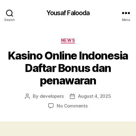
Yousaf Falooda
Search
Menu
Categories
NEWS
Kasino Online Indonesia
Daftar Bonus dan
penawaran
By
developers
August 4, 2025
Post
Post
author
date
on
No Comments
Kasino
Online
Indonesia
Daftar