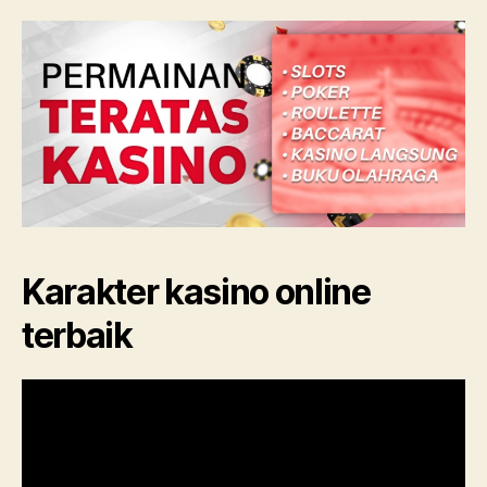
Karakter kasino online
terbaik