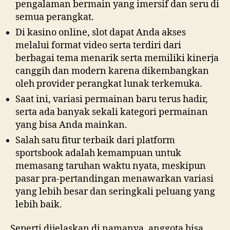
pengalaman bermain yang imersif dan seru di
semua perangkat.
Di kasino online, slot dapat Anda akses
melalui format video serta terdiri dari
berbagai tema menarik serta memiliki kinerja
canggih dan modern karena dikembangkan
oleh provider perangkat lunak terkemuka.
Saat ini, variasi permainan baru terus hadir,
serta ada banyak sekali kategori permainan
yang bisa Anda mainkan.
Salah satu fitur terbaik dari platform
sportsbook adalah kemampuan untuk
memasang taruhan waktu nyata, meskipun
pasar pra-pertandingan menawarkan variasi
yang lebih besar dan seringkali peluang yang
lebih baik.
Seperti dijelaskan di namanya, anggota bisa