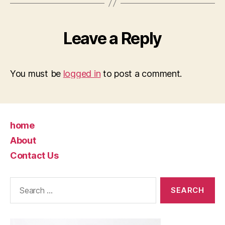
Leave a Reply
You must be
logged in
to post a comment.
home
About
Contact Us
Search
for: