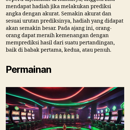
mendapat hadiah jika melakukan prediksi
angka dengan akurat. Semakin akurat dan
sesuai urutan prediksinya, hadiah yang didapat
akan semakin besar. Pada ajang ini, orang-
orang dapat meraih kemenangan dengan
memprediksi hasil dari suatu pertandingan,
baik di babak pertama, kedua, atau penuh.
Permainan