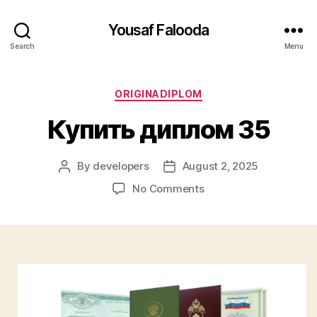
Yousaf Falooda
Search
Menu
Categories
ORIGINADIPLOM
Купить диплом 35
By
developers
August 2, 2025
Post
Post
author
date
on
No Comments
Купить
диплом
35