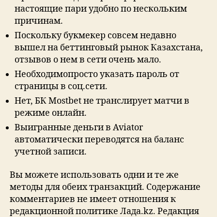
настоящие пари удобно по нескольким
причинам.
Поскольку букмекер совсем недавно
вышел на беттинговый рынок Казахстана,
отзывов о нем в сети очень мало.
Необходимопросто указать пароль от
страницы в соц.сети.
Нет, БК Mostbet не транслирует матчи в
режиме онлайн.
Выигранные деньги в Aviator
автоматически переводятся на баланс
учетной записи.
Вы можете использовать одни и те же
методы для обеих транзакций. Содержание
комментариев не имеет отношения к
редакционной политике Лада.kz. Редакция