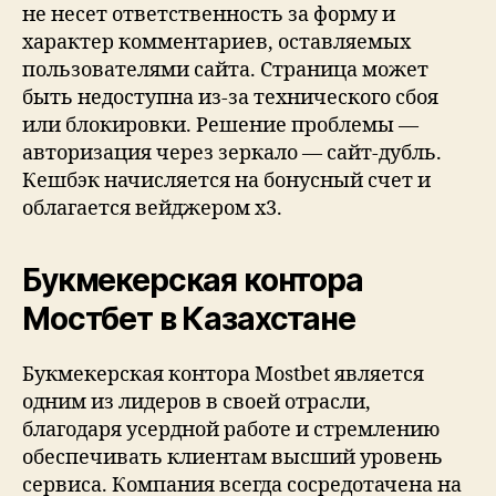
не несет ответственность за форму и
характер комментариев, оставляемых
пользователями сайта. Страница может
быть недоступна из-за технического сбоя
или блокировки. Решение проблемы —
авторизация через зеркало — сайт-дубль.
Кешбэк начисляется на бонусный счет и
облагается вейджером х3.
Букмекерская контора
Мостбет в Казахстане
Букмекерская контора Mostbet является
одним из лидеров в своей отрасли,
благодаря усердной работе и стремлению
обеспечивать клиентам высший уровень
сервиса. Компания всегда сосредотачена на