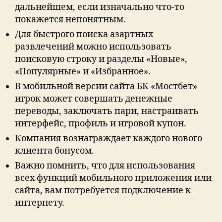
дальнейшем, если изначально что-то
покажется непонятным.
Для быстрого поиска азартных
развлечений можно использовать
поисковую строку и разделы «Новые»,
«Популярные» и «Избранное».
В мобильной версии сайта БК «Мостбет»
игрок может совершать денежные
переводы, заключать пари, настраивать
интерфейс, профиль и игровой купон.
Компания вознаграждает каждого нового
клиента бонусом.
Важно помнить, что для использования
всех функций мобильного приложения или
сайта, вам потребуется подключение к
интернету.