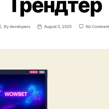
Трендтер
By
developers
August 5, 2025
No Commen
Post
Post
author
date