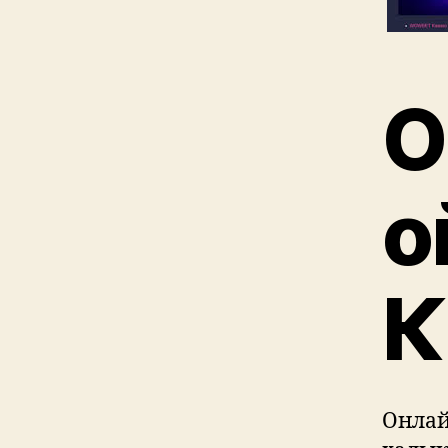
О
о
К
Онлай