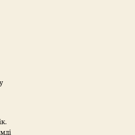
у
к.
імді