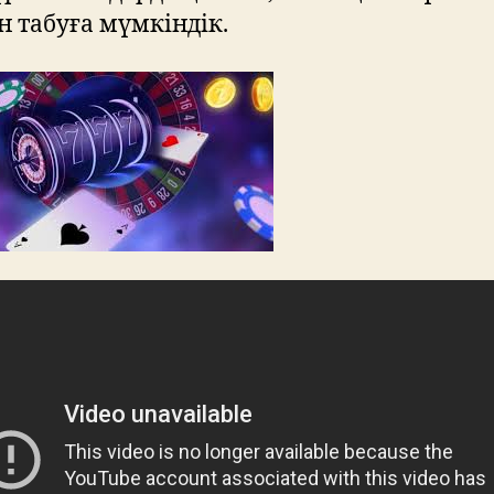
 табуға мүмкіндік.