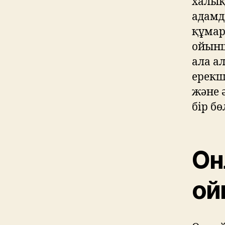
халық
адамд
құмар
ойынш
ала а
ерекш
және 
бір бө
Он
ой