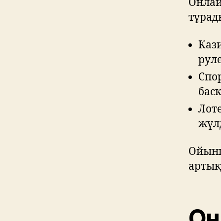
Онлай
тұрады
Каз
руле
Спор
баск
Лоте
жүл
Ойынш
артық
Он