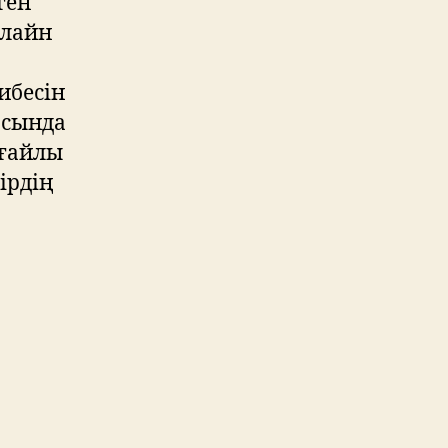
ген
нлайн
ибесін
асында
ңғайлы
ірдің