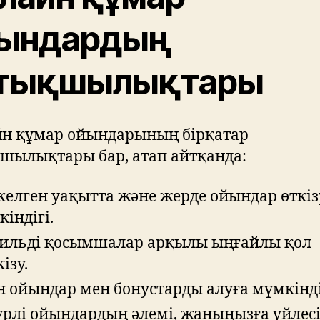
ындардың
тықшылықтары
н құмар ойындарының бірқатар
шылықтары бар, атап айтқанда:
келген уақытта және жерде ойындар өткіз
індігі.
ильді қосымшалар арқылы ыңғайлы қол
ізу.
н ойындар мен бонустарды алуға мүмкінді
үрлі ойындардың әлемі, жаныңызға үйлес