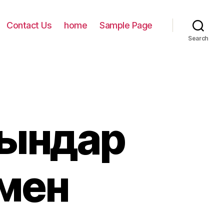
Contact Us
home
Sample Page
Search
йындар
мен