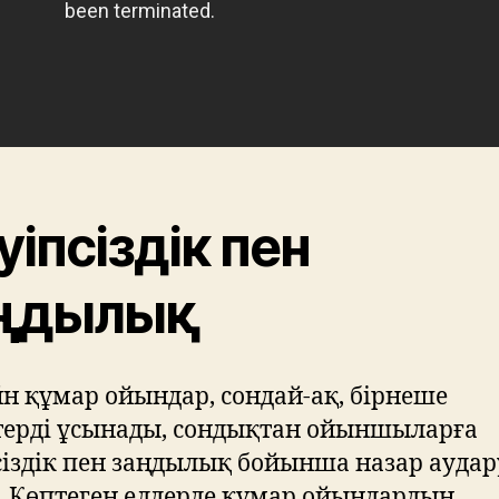
уіпсіздік пен
ңдылық
н құмар ойындар, сондай-ақ, бірнеше
терді ұсынады, сондықтан ойыншыларға
сіздік пен заңдылық бойынша назар аудар
. Көптеген елдерде құмар ойындардың