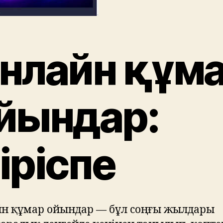
нлайн құм
йындар:
іріспе
н құмар ойындар — бұл соңғы жылдары