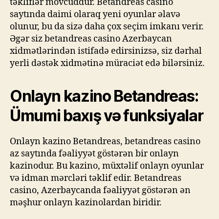
təkliflər mövcuddur. Betandreas casino
saytında daimi olaraq yeni oyunlar əlavə
olunur, bu da sizə daha çox seçim imkanı verir.
Əgər siz betandreas casino Azerbaycan
xidmətlərindən istifadə edirsinizsə, siz dərhal
yerli dəstək xidmətinə müraciət edə bilərsiniz.
Onlayn kazino Betandreas:
Ümumi baxış və funksiyalar
Onlayn kazino Betandreas, betandreas casino
az saytında fəaliyyət göstərən bir onlayn
kazinodur. Bu kazino, müxtəlif onlayn oyunlar
və idman mərcləri təklif edir. Betandreas
casino, Azerbaycanda fəaliyyət göstərən ən
məşhur onlayn kazinolardan biridir.