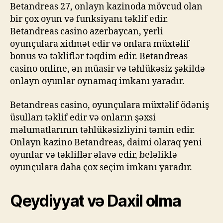
Betandreas 27, onlayn kazinoda mövcud olan
bir çox oyun və funksiyanı təklif edir.
Betandreas casino azerbaycan, yerli
oyunçulara xidmət edir və onlara müxtəlif
bonus və təkliflər təqdim edir. Betandreas
casino online, ən müasir və təhlükəsiz şəkildə
onlayn oyunlar oynamaq imkanı yaradır.
Betandreas casino, oyunçulara müxtəlif ödəniş
üsulları təklif edir və onların şəxsi
məlumatlarının təhlükəsizliyini təmin edir.
Onlayn kazino Betandreas, daimi olaraq yeni
oyunlar və təkliflər əlavə edir, beləliklə
oyunçulara daha çox seçim imkanı yaradır.
Qeydiyyat və Daxil olma