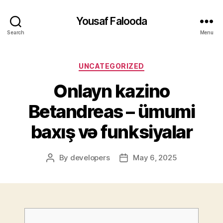
Yousaf Falooda
Search
Menu
Categories
UNCATEGORIZED
Onlayn kazino
Betandreas – ümumi
baxış və funksiyalar
By
developers
May 6, 2025
Post
Post
author
date