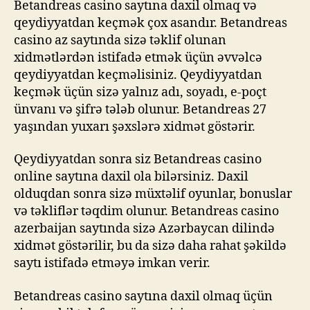
Betandreas casino saytına daxil olmaq və
qeydiyyatdan keçmək çox asandır. Betandreas
casino az saytında sizə təklif olunan
xidmətlərdən istifadə etmək üçün əvvəlcə
qeydiyyatdan keçməlisiniz. Qeydiyyatdan
keçmək üçün sizə yalnız adı, soyadı, e-poçt
ünvanı və şifrə tələb olunur. Betandreas 27
yaşından yuxarı şəxslərə xidmət göstərir.
Qeydiyyatdan sonra siz Betandreas casino
online saytına daxil ola bilərsiniz. Daxil
olduqdan sonra sizə müxtəlif oyunlar, bonuslar
və təkliflər təqdim olunur. Betandreas casino
azerbaijan saytında sizə Azərbaycan dilində
xidmət göstərilir, bu da sizə daha rahat şəkildə
saytı istifadə etməyə imkan verir.
Betandreas casino saytına daxil olmaq üçün