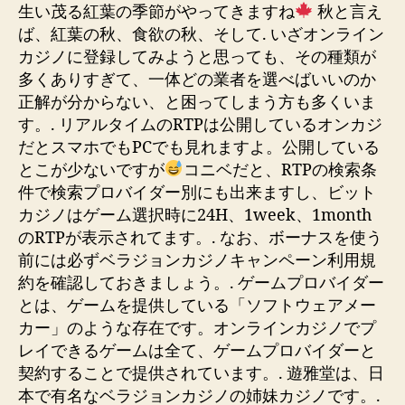
生い茂る紅葉の季節がやってきますね
秋と言え
ば、紅葉の秋、食欲の秋、そして. いざオンライン
カジノに登録してみようと思っても、その種類が
多くありすぎて、一体どの業者を選べばいいのか
正解が分からない、と困ってしまう方も多くいま
す。. リアルタイムのRTPは公開しているオンカジ
だとスマホでもPCでも見れますよ。公開している
とこが少ないですが
コニベだと、RTPの検索条
件で検索プロバイダー別にも出来ますし、ビット
カジノはゲーム選択時に24H、1week、1month
のRTPが表示されてます。. なお、ボーナスを使う
前には必ずベラジョンカジノキャンペーン利用規
約を確認しておきましょう。. ゲームプロバイダー
とは、ゲームを提供している「ソフトウェアメー
カー」のような存在です。オンラインカジノでプ
レイできるゲームは全て、ゲームプロバイダーと
契約することで提供されています。. 遊雅堂は、日
本で有名なベラジョンカジノの姉妹カジノです。.