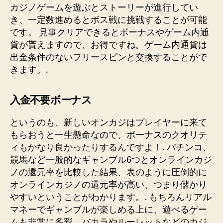
カジノゲームを遊ぶとストーリーが進行してい
き、一定数進めるとボス戦に挑戦することが可能
です。 見事クリアできるとボーナスやゲーム内通
貨が貰えますので、お得ですね。ゲーム内通貨は
出金条件のないフリースピンと交換することがで
きます。.
入金不要ボーナス
というのも、新しいオンカジはプレイヤーに来て
もらおうと一生懸命なので、ボーナスのクオリテ
ィもかなり良かったりするんですよ！. パチンコ、
競馬など一般的なギャンブル6つとオンラインカジ
ノの還元率を比較した結果、表のように圧倒的に
オンラインカジノの還元率が高い、つまり儲かり
やすいということがわかります。. もちろんリアル
マネーでギャンブルが楽しめる上に、遊べるゲー
ムも非常に多彩。バカラやルーレットなどのカジ