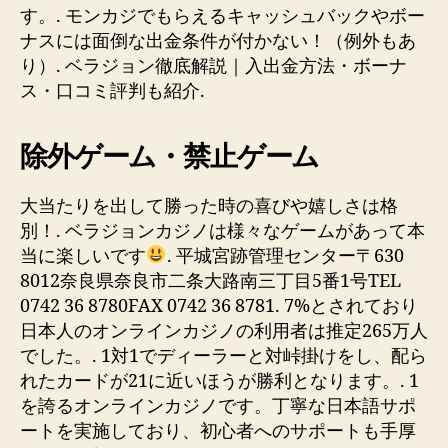
す。. モンカジでもらえるキャッシュバックやボー
ナスには面倒な出金条件が付かない！（例外もあ
り）. ベラジョン徹底解説｜入出金方法・ボーナ
ス・口コミ評判も紹介.
除外ゲーム・禁止ゲーム
大当たりを出して勝った時の喜びや嬉しさは格
別！. ベラジョンカジノは様々なゲームがあって本
当に楽しいです
. 平城宮跡管理センター〒630
8012奈良県奈良市二条大路南三丁目5番1号TEL
0742 36 8780FAX 0742 36 8781. 7%とされており
日本人のオンラインカジノの利用者は推定265万人
でした。. 1対1でディーラーと対峠掛けをし、配ら
れたカードが21に近いほうが勝利となります。. 1
を誇るオンラインカジノです。丁寧な日本語サポ
ートを実施しており、初心者へのサポートも手厚