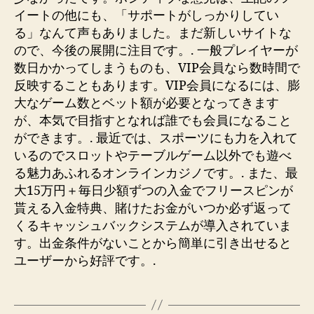
イートの他にも、「サポートがしっかりしてい
る」なんて声もありました。まだ新しいサイトな
ので、今後の展開に注目です。. 一般プレイヤーが
数日かかってしまうものも、VIP会員なら数時間で
反映することもあります。VIP会員になるには、膨
大なゲーム数とベット額が必要となってきます
が、本気で目指すとなれば誰でも会員になること
ができます。. 最近では、スポーツにも力を入れて
いるのでスロットやテーブルゲーム以外でも遊べ
る魅力あふれるオンラインカジノです。. また、最
大15万円＋毎日少額ずつの入金でフリースピンが
貰える入金特典、賭けたお金がいつか必ず返って
くるキャッシュバックシステムが導入されていま
す。出金条件がないことから簡単に引き出せると
ユーザーから好評です。.