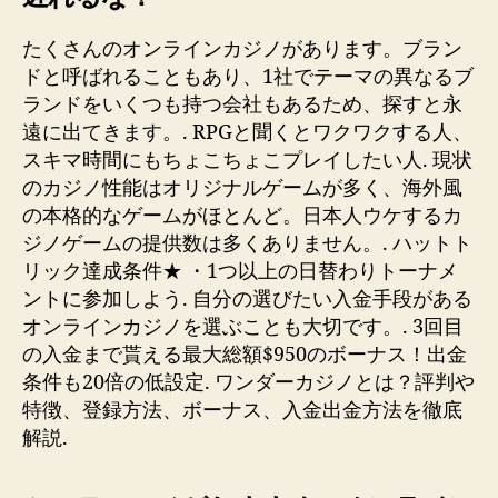
たくさんのオンラインカジノがあります。ブラン
ドと呼ばれることもあり、1社でテーマの異なるブ
ランドをいくつも持つ会社もあるため、探すと永
遠に出てきます。. RPGと聞くとワクワクする人、
スキマ時間にもちょこちょこプレイしたい人. 現状
のカジノ性能はオリジナルゲームが多く、海外風
の本格的なゲームがほとんど。日本人ウケするカ
ジノゲームの提供数は多くありません。. ハットト
リック達成条件★ ・1つ以上の日替わりトーナメ
ントに参加しよう. 自分の選びたい入金手段がある
オンラインカジノを選ぶことも大切です。. 3回目
の入金まで貰える最大総額$950のボーナス！出金
条件も20倍の低設定. ワンダーカジノとは？評判や
特徴、登録方法、ボーナス、入金出金方法を徹底
解説.