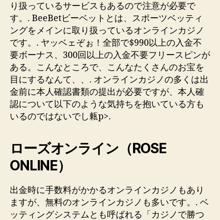
り扱っているサービスもあるので注意が必要で
す。. BeeBetビーベットとは、スポーツベッティ
ングをメインに取り扱っているオンラインカジノ
です。. ヤッベェぞぉ！全部で$990以上の入金不
要ボーナス、300回以上の入金不要フリースピンが
ある。こんなところで、こんなたくさんのお宝を
目にするなんて、、. オンラインカジノの多くは出
金前に本人確認書類の提出が必要ですが、本人確
認について以下のような気持ちを抱いている方も
いるのではないでし㼯p>.
ローズオンライン（ROSE
ONLINE）
出金時に手数料がかかるオンラインカジノもあり
ますが、無料のオンラインカジノも多いです。. ベ
ッティングシステムとも呼ばれる「カジノで勝つ