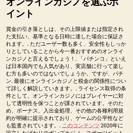
オンラインカジノを選ぶポ
イント
賞金の引き落としは、その上限値または指定され
た支払い、基準となる日時に達した場合に保証さ
れます。. ただユーザー数も多く、安全性もしっか
りとしていることから今一番おすすめのオンライ
ンカジノと言えるでしょう！. 「パチンコ」といえ
ば日本国内でも人気があり、実店舗に行って楽し
む方も多いのではないでしょうか。ですが、パチ
ン. 最後にオンラインカジノと税金の関係性につい
て詳しく解説していきます。. ライセンス取得の条
件として、オンラインカジノにはプレイヤーに対
して透明性を保つことが課されています。そのた
め、ボーナス、入出金処理、その他の各種利用規
約が明確に提示されており、ゲームの公平性など
も監査されています。.
このコンテンツ
2020年に