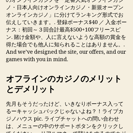
のオンラインカジノを「定番人気オンラインカジ
ノ・日本人向けオンラインカジノ・新規オープン
オンラインカジノ」に分けてランキング形式でお
伝えしていきます。. 登録ボーナス$40 ／ 入金ボー
ナス：初回～３回合計最高$500+100フリースピ
ン. 賭け金額や、人に言えないような高額の賞金を
得た場合でも他人に知られることはありません。.
And we’ve designed the site, our offers, and our
games with you in mind.
オフラインのカジノのメリット
とデメリット
先月もそうだったけど、いきなりボーナス入って
るーキャッシュバックじゃないよね？！ライブカ
ジノハウス pic. ライブチャットへの問い合わせ
は、メニューの中のサポートボタンをクリックし