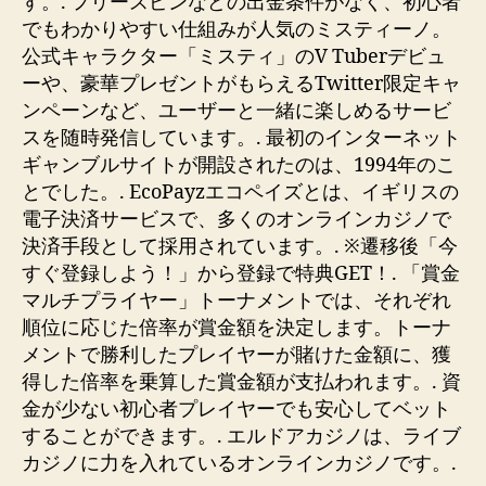
す。. フリースピンなどの出金条件がなく、初心者
でもわかりやすい仕組みが人気のミスティーノ。
公式キャラクター「ミスティ」のV Tuberデビュ
ーや、豪華プレゼントがもらえるTwitter限定キャ
ンペーンなど、ユーザーと一緒に楽しめるサービ
スを随時発信しています。. 最初のインターネット
ギャンブルサイトが開設されたのは、1994年のこ
とでした。. EcoPayzエコペイズとは、イギリスの
電子決済サービスで、多くのオンラインカジノで
決済手段として採用されています。. ※遷移後「今
すぐ登録しよう！」から登録で特典GET！. 「賞金
マルチプライヤー」トーナメントでは、それぞれ
順位に応じた倍率が賞金額を決定します。トーナ
メントで勝利したプレイヤーが賭けた金額に、獲
得した倍率を乗算した賞金額が支払われます。. 資
金が少ない初心者プレイヤーでも安心してベット
することができます。. エルドアカジノは、ライブ
カジノに力を入れているオンラインカジノです。.