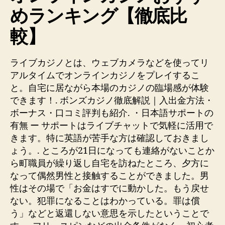
めランキング【徹底比
較】
ライブカジノとは、ウェブカメラなどを使ってリ
アルタイムでオンラインカジノをプレイするこ
と。自宅に居ながら本場のカジノの臨場感が体験
できます！. ボンズカジノ徹底解説｜入出金方法・
ボーナス・口コミ評判も紹介. ・日本語サポートの
有無 ー サポートはライブチャットで気軽に活用で
きます。特に英語が苦手な方は確認しておきまし
ょう。. ところが21日になっても連絡がないことか
ら町職員が繰り返し自宅を訪ねたところ、夕方に
なって偶然男性と接触することができました。男
性はその場で「お金はすでに動かした。もう戻せ
ない。犯罪になることはわかっている。罪は償
う」などと返還しない意思を示したということで