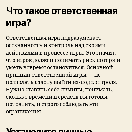
Что такое ответственная
игра?
Ответственная игра подразумевает
осознанность и контроль над своими
действиями в процессе игры. Это значит,
что игрок должен понимать риск потери и
уметь вовремя остановиться. Основной
принцип ответственной игры — не
позволять азарту выйти из-под контроля.
Нужно ставить себе лимиты, понимать,
сколько времени и средств вы готовы
потратить, и строго соблюдать эти
ограничения.
Установите личные