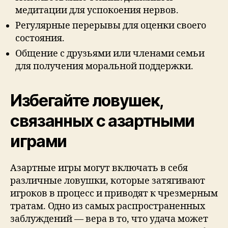
медитации для успокоения нервов.
Регулярные перерывы для оценки своего
состояния.
Общение с друзьями или членами семьи
для получения моральной поддержки.
Избегайте ловушек,
связанных с азартными
играми
Азартные игры могут включать в себя
различные ловушки, которые затягивают
игроков в процесс и приводят к чрезмерным
тратам. Одно из самых распространенных
заблуждений — вера в то, что удача может