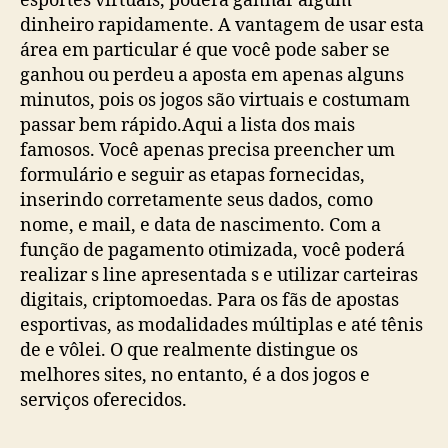
esportes virtuais, poderá ganhar algum
dinheiro rapidamente. A vantagem de usar esta
área em particular é que você pode saber se
ganhou ou perdeu a aposta em apenas alguns
minutos, pois os jogos são virtuais e costumam
passar bem rápido.Aqui a lista dos mais
famosos. Você apenas precisa preencher um
formulário e seguir as etapas fornecidas,
inserindo corretamente seus dados, como
nome, e mail, e data de nascimento. Com a
função de pagamento otimizada, você poderá
realizar s line apresentada s e utilizar carteiras
digitais, criptomoedas. Para os fãs de apostas
esportivas, as modalidades múltiplas e até tênis
de e vôlei. O que realmente distingue os
melhores sites, no entanto, é a dos jogos e
serviços oferecidos.