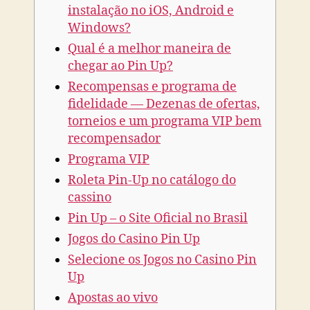
instalação no iOS, Android e
Windows?
Qual é a melhor maneira de
chegar ao Pin Up?
Recompensas e programa de
fidelidade — Dezenas de ofertas,
torneios e um programa VIP bem
recompensador
Programa VIP
Roleta Pin-Up no catálogo do
cassino
Pin Up – o Site Oficial no Brasil
Jogos do Casino Pin Up
Selecione os Jogos no Casino Pin
Up
Apostas ao vivo