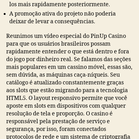
los mais rapidamente posteriormente.
A promoção ativa do projeto não poderia
deixar de levar a consequências.
Reunimos um vídeo especial do PinUp Casino
para que os usuários brasileiros possam
rapidamente entender o que está dentro e fora
do jogo por dinheiro real. Se falamos das seções
mais populares em um cassino móvel, essas são,
sem dúvida, as máquinas caça-níqueis. Seu
catálogo é atualizado constantemente graças
aos slots que estão migrando para a tecnologia
HTML5. O layout responsivo permite que você
aposte em slots em dispositivos com qualquer
resolução de tela e proporção. O casino é
responsável pela prestação de serviço e
segurança, por isso, foram conectados
protocolos de rede e um sistema de criptografia