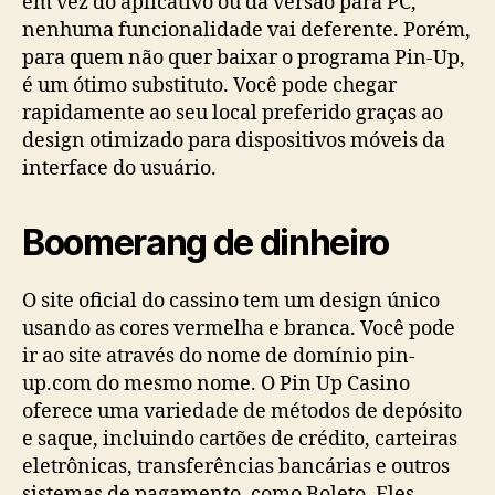
em vez do aplicativo ou da versão para PC,
nenhuma funcionalidade vai deferente. Porém,
para quem não quer baixar o programa Pin-Up,
é um ótimo substituto. Você pode chegar
rapidamente ao seu local preferido graças ao
design otimizado para dispositivos móveis da
interface do usuário.
Boomerang de dinheiro
O site oficial do cassino tem um design único
usando as cores vermelha e branca. Você pode
ir ao site através do nome de domínio pin-
up.com do mesmo nome. O Pin Up Casino
oferece uma variedade de métodos de depósito
e saque, incluindo cartões de crédito, carteiras
eletrônicas, transferências bancárias e outros
sistemas de pagamento, como Boleto. Eles