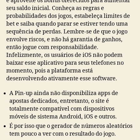
e aproveite os bônus oferecidos para aumentar
seu saldo inicial. Conheça as regras e
probabilidades dos jogos, estabeleça limites de
bet e saiba quando parar se estiver tendo uma
sequência de perdas. Lembre-se de que o jogo
envolve riscos, e não há garantia de ganhos,
então jogue com responsabilidade.
Infelizmente, os usuários de iOS não podem
baixar esse aplicativo para seus telefones no
momento, pois a plataforma está
desenvolvendo ativamente esse software.
A Pin-up ainda não disponibiliza apps de
apostas dedicados, entretanto, o site é
totalmente compatível com dispositivos
móveis de sistema Android, iOS e outros.
É por isso que o gerador de números aleatórios
tem pouco a ver com o resultado do jogo.