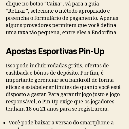
clique no botão “Caixa”, vá para a guia
“Retirar”, selecione o método apropriado e
preencha o formulário de pagamento. Apenas
alguns provedores permitem que você defina
uma taxa tão pequena, entre eles a Endorfina.
Apostas Esportivas Pin-Up
Isso pode incluir rodadas grátis, ofertas de
cashback e bônus de depósito. Por fim, é
importante gerenciar seu bankroll de forma
eficaz e estabelecer limites de quanto você está
disposto a gastar. Para garantir jogo justo e jogo
responsável, o Pin Up exige que os jogadores
tenham 18 ou 21 anos para se registrarem.
Você pode baixar a versão do smartphone a