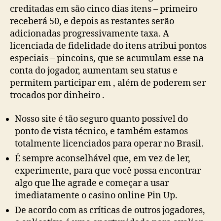
creditadas em são cinco dias itens – primeiro
receberá 50, e depois as restantes serão
adicionadas progressivamente taxa. A
licenciada de fidelidade do itens atribui pontos
especiais – pincoins, que se acumulam esse na
conta do jogador, aumentam seu status e
permitem participar em , além de poderem ser
trocados por dinheiro .
Nosso site é tão seguro quanto possível do
ponto de vista técnico, e também estamos
totalmente licenciados para operar no Brasil.
É sempre aconselhável que, em vez de ler,
experimente, para que você possa encontrar
algo que lhe agrade e começar a usar
imediatamente o casino online Pin Up.
De acordo com as críticas de outros jogadores,