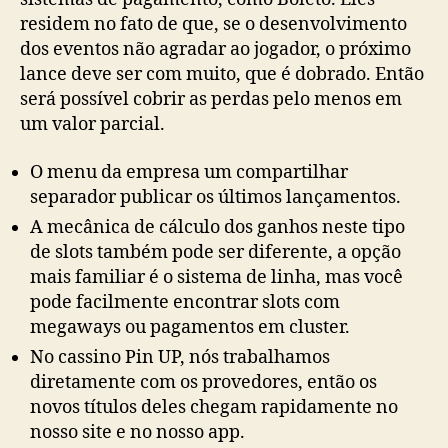
residem no fato de que, se o desenvolvimento
dos eventos não agradar ao jogador, o próximo
lance deve ser com muito, que é dobrado. Então
será possível cobrir as perdas pelo menos em
um valor parcial.
O menu da empresa um compartilhar
separador publicar os últimos lançamentos.
A mecânica de cálculo dos ganhos neste tipo
de slots também pode ser diferente, a opção
mais familiar é o sistema de linha, mas você
pode facilmente encontrar slots com
megaways ou pagamentos em cluster.
No cassino Pin UP, nós trabalhamos
diretamente com os provedores, então os
novos títulos deles chegam rapidamente no
nosso site e no nosso app.