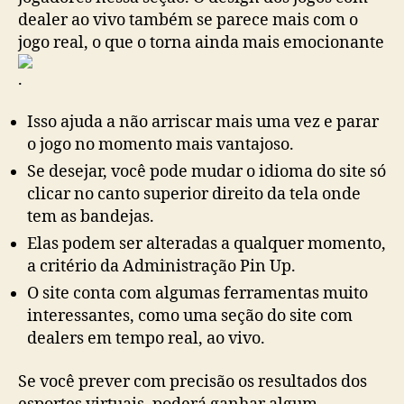
dealer ao vivo também se parece mais com o
jogo real, o que o torna ainda mais emocionante
.
Isso ajuda a não arriscar mais uma vez e parar
o jogo no momento mais vantajoso.
Se desejar, você pode mudar o idioma do site só
clicar no canto superior direito da tela onde
tem as bandejas.
Elas podem ser alteradas a qualquer momento,
a critério da Administração Pin Up.
O site conta com algumas ferramentas muito
interessantes, como uma seção do site com
dealers em tempo real, ao vivo.
Se você prever com precisão os resultados dos