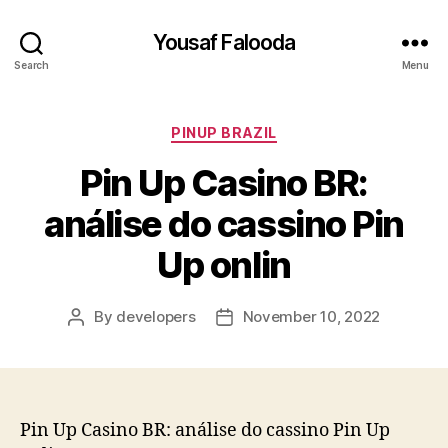
Yousaf Falooda
Search
Menu
Categories
PINUP BRAZIL
Pin Up Casino BR:
análise do cassino Pin
Up onlin
By
developers
November 10, 2022
Post
Post
author
date
Pin Up Casino BR: análise do cassino Pin Up