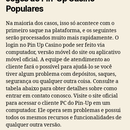
Populares
Na maioria dos casos, isso só acontece com o
primeiro saque na plataforma, e os seguintes
serão processados muito mais rapidamente. O
login no Pin Up Casino pode ser feito via
computador, versão móvel do site ou aplicativo
móvel oficial. A equipe de atendimento ao
cliente fará o possível para ajudá-lo se você
tiver algum problema com depósitos, saques,
segurança ou qualquer outra coisa. Consulte a
tabela abaixo para obter detalhes sobre como
entrar em contato conosco. Visite o site oficial
para acessar o cliente PC do Pin-Up em um
computador. Ele opera sem problemas e possui
todos os mesmos recursos e funcionalidades de
qualquer outra versão.