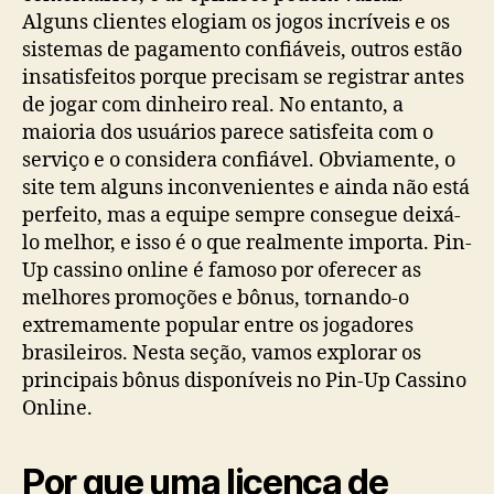
Alguns clientes elogiam os jogos incríveis e os
sistemas de pagamento confiáveis, outros estão
insatisfeitos porque precisam se registrar antes
de jogar com dinheiro real. No entanto, a
maioria dos usuários parece satisfeita com o
serviço e o considera confiável. Obviamente, o
site tem alguns inconvenientes e ainda não está
perfeito, mas a equipe sempre consegue deixá-
lo melhor, e isso é o que realmente importa. Pin-
Up cassino online é famoso por oferecer as
melhores promoções e bônus, tornando-o
extremamente popular entre os jogadores
brasileiros. Nesta seção, vamos explorar os
principais bônus disponíveis no Pin-Up Cassino
Online.
Por que uma licença de