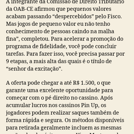
A integrante da Comissão de Direito Tributário
da OAB-CE afirmou que pequenos valores
acabam passando “despercebidos” pelo Fisco.
Mas jogos de pequeno valor eu não tenho
conhecimento de pessoas caindo na malha
fina”, completou. Para acelerar a promoção do
programa de fidelidade, você pode concluir
tarefas. Para fazer isso, você precisa passar por
9 etapas, a mais alta das quais é o título de
“senhor da excitação”.
A oferta pode chegar a até R$ 1.500, o que
garante uma excelente oportunidade para
começar com o pé direito no cassino. Após
acumular lucros nos cassinos Pin Up, os
jogadores podem realizar saques também de
forma rápida e segura. Os métodos disponíveis
para retirada geralmente incluem as mesmas