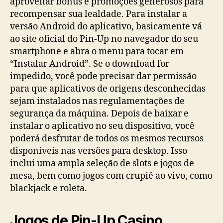
aproveitar bônus e promoções generosos para
recompensar sua lealdade. Para instalar a
versão Android do aplicativo, basicamente vá
ao site oficial do Pin-Up no navegador do seu
smartphone e abra o menu para tocar em
“Instalar Android”. Se o download for
impedido, você pode precisar dar permissão
para que aplicativos de origens desconhecidas
sejam instalados nas regulamentações de
segurança da máquina. Depois de baixar e
instalar o aplicativo no seu dispositivo, você
poderá desfrutar de todos os mesmos recursos
disponíveis nas versões para desktop. Isso
inclui uma ampla seleção de slots e jogos de
mesa, bem como jogos com crupiê ao vivo, como
blackjack e roleta.
Jogos de Pin-Up Casino