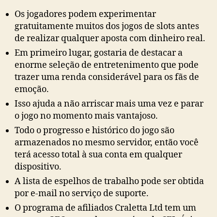
Os jogadores podem experimentar
gratuitamente muitos dos jogos de slots antes
de realizar qualquer aposta com dinheiro real.
Em primeiro lugar, gostaria de destacar a
enorme seleção de entretenimento que pode
trazer uma renda considerável para os fãs de
emoção.
Isso ajuda a não arriscar mais uma vez e parar
o jogo no momento mais vantajoso.
Todo o progresso e histórico do jogo são
armazenados no mesmo servidor, então você
terá acesso total à sua conta em qualquer
dispositivo.
A lista de espelhos de trabalho pode ser obtida
por e-mail no serviço de suporte.
O programa de afiliados Craletta Ltd tem um