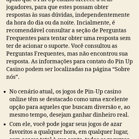
jogadores, para que estes possam obter
respostas às suas dúvidas, independentemente
da hora do dia ou da noite. Incialmente, é
recomendável consultar a seção de Perguntas
Frequentes para tentar obter uma resposta sem
ter de acionar o suporte. Você consultou as
Perguntas Frequentes, mas não encontrou sua
resposta. As informações para contato do Pin Up
Casino podem ser localizadas na página “Sobre
nós”.
No cenário atual, os jogos de Pin-Up casino
online têm se destacado como uma excelente
opção para aqueles que buscam diversão e, ao
mesmo tempo, desejam ganhar dinheiro real.
Com ele, você pode jogar seus jogos de azar
favoritos a qualquer hora, em qualquer lugar,