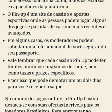
com acesso total à sua conta, todos os recursos
e capacidades da plataforma.
O Pin-up é um site de cassino e apostas
esportivas onde as pessoas podem jogar alguns
dos jogos e partidas de cassino mais recentes e
avançados.
Em alguns casos, os moderadores podem
solicitar uma foto adicional de você segurando
seu passaporte.
Vale lembrar que cada cassino Pin Up pode ter
limites mínimos e máximos de saque, bem
como taxas e prazos específicos.
É por isso que pode demorar um ou dois dias
para você receber o saque.
No mundo dos jogos online, o Pin-Up Casino
destaca-se com suas ofertas incríveis para os
jogadores Brasileiros. Para aproveitar ao