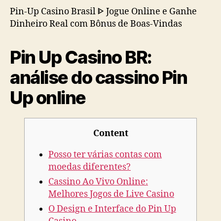
Pin-Up Casino Brasil ᐈ Jogue Online e Ganhe
Dinheiro Real com Bônus de Boas-Vindas
Pin Up Casino BR:
análise do cassino Pin
Up online
Content
Posso ter várias contas com
moedas diferentes?
Cassino Ao Vivo Online:
Melhores Jogos de Live Casino
O Design e Interface do Pin Up