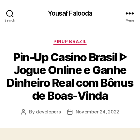
Yousaf Falooda
Search
Menu
Categories
PINUP BRAZIL
Pin-Up Casino Brasil ᐈ
Jogue Online e Ganhe
Dinheiro Real com Bônus
de Boas-Vinda
By
developers
November 24, 2022
Post
Post
author
date