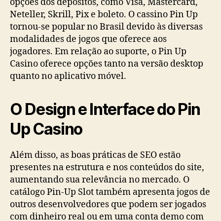
opções dos depósitos, como Visa, Mastercard,
Neteller, Skrill, Pix e boleto. O cassino Pin Up
tornou-se popular no Brasil devido às diversas
modalidades de jogos que oferece aos
jogadores. Em relação ao suporte, o Pin Up
Casino oferece opções tanto na versão desktop
quanto no aplicativo móvel.
O Design e Interface do Pin
Up Casino
Além disso, as boas práticas de SEO estão
presentes na estrutura e nos conteúdos do site,
aumentando sua relevância no mercado. O
catálogo Pin-Up Slot também apresenta jogos de
outros desenvolvedores que podem ser jogados
com dinheiro real ou em uma conta demo com