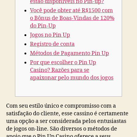
estão disponíveis no Pin-up?
Você pode obter até R$1500 com
o Bônus de Boas-Vindas de 120%
do Pin-Up
Jogos no Pin Up
Registro de conta
Métodos de Pagamento Pin Up
Por que escolher o Pin Up
Casino? Razões para se
apaixonar pelo mundo dos jogos
Com seu estilo único e compromisso com a
satisfação do cliente, esse cassino é certamente
uma opção a ser considerada pelos entusiastas
de jogos on-line. São diversos o métodos de
apoio que o Pin Up Casino oferece a seus