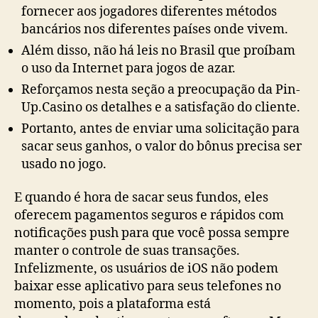
fornecer aos jogadores diferentes métodos
bancários nos diferentes países onde vivem.
Além disso, não há leis no Brasil que proíbam
o uso da Internet para jogos de azar.
Reforçamos nesta seção a preocupação da Pin-
Up.Casino os detalhes e a satisfação do cliente.
Portanto, antes de enviar uma solicitação para
sacar seus ganhos, o valor do bônus precisa ser
usado no jogo.
E quando é hora de sacar seus fundos, eles
oferecem pagamentos seguros e rápidos com
notificações push para que você possa sempre
manter o controle de suas transações.
Infelizmente, os usuários de iOS não podem
baixar esse aplicativo para seus telefones no
momento, pois a plataforma está