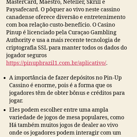
MasterCard, Maestro, Neteller, Skrill e
Paysafecard. O pôquer ao vivo neste cassino
canadense oferece diversão e entretenimento
com boa relação custo-benefício. O Casino
Pinup é licenciado pela Curaçao Gambling
Authority e usa a mais recente tecnologia de
criptografia SSL para manter todos os dados do
jogador seguros
https://pinupbrazil1.com.br/aplicativo/
.
A importância de fazer depósitos no Pin-Up
Cassino é enorme, pois é a forma que os
jogadores têm de obter bônus e créditos para
jogar.
Eles podem escolher entre uma ampla
variedade de jogos de mesa populares, como
Há também muitos jogos de dealer ao vivo
onde os jogadores podem interagir com um