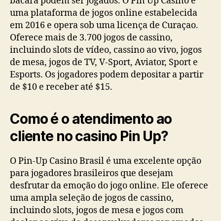
bacará podem ser jogados. O Pin Up Casino é
uma plataforma de jogos online estabelecida
em 2016 e opera sob uma licença de Curaçao.
Oferece mais de 3.700 jogos de cassino,
incluindo slots de vídeo, cassino ao vivo, jogos
de mesa, jogos de TV, V-Sport, Aviator, Sport e
Esports. Os jogadores podem depositar a partir
de $10 e receber até $15.
Como é o atendimento ao
cliente no casino Pin Up?
O Pin-Up Casino Brasil é uma excelente opção
para jogadores brasileiros que desejam
desfrutar da emoção do jogo online. Ele oferece
uma ampla seleção de jogos de cassino,
incluindo slots, jogos de mesa e jogos com