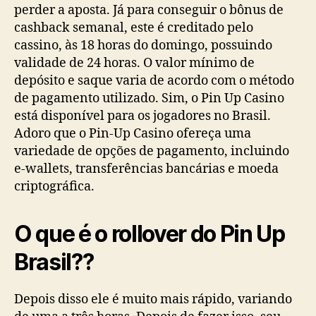
perder a aposta. Já para conseguir o bônus de
cashback semanal, este é creditado pelo
cassino, às 18 horas do domingo, possuindo
validade de 24 horas. O valor mínimo de
depósito e saque varia de acordo com o método
de pagamento utilizado. Sim, o Pin Up Casino
está disponível para os jogadores no Brasil.
Adoro que o Pin-Up Casino ofereça uma
variedade de opções de pagamento, incluindo
e-wallets, transferências bancárias e moeda
criptográfica.
O que é o rollover do Pin Up
Brasil??
Depois disso ele é muito mais rápido, variando