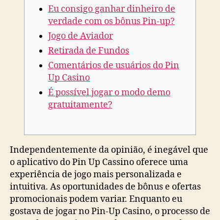
Eu consigo ganhar dinheiro de
verdade com os bônus Pin-up?
Jogo de Aviador
Retirada de Fundos
Comentários de usuários do Pin
Up Casino
É possível jogar o modo demo
gratuitamente?
Independentemente da opinião, é inegável que
o aplicativo do Pin Up Cassino oferece uma
experiência de jogo mais personalizada e
intuitiva. As oportunidades de bônus e ofertas
promocionais podem variar. Enquanto eu
gostava de jogar no Pin-Up Casino, o processo de