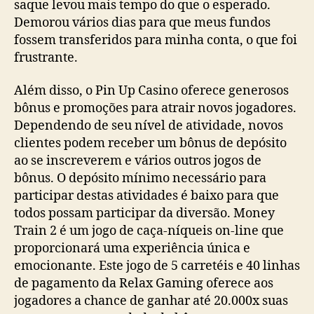
saque levou mais tempo do que o esperado.
Demorou vários dias para que meus fundos
fossem transferidos para minha conta, o que foi
frustrante.
Além disso, o Pin Up Casino oferece generosos
bônus e promoções para atrair novos jogadores.
Dependendo de seu nível de atividade, novos
clientes podem receber um bônus de depósito
ao se inscreverem e vários outros jogos de
bônus. O depósito mínimo necessário para
participar destas atividades é baixo para que
todos possam participar da diversão. Money
Train 2 é um jogo de caça-níqueis on-line que
proporcionará uma experiência única e
emocionante. Este jogo de 5 carretéis e 40 linhas
de pagamento da Relax Gaming oferece aos
jogadores a chance de ganhar até 20.000x suas