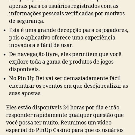
apenas para os usuários registrados com as
informações pessoais verificadas por motivos
de segurança.
Esta é uma grande decepção para os jogadores,
pois o aplicativo oferece uma experiência
inovadora e fácil de usar.
De navegação livre, eles permitem que você
explore toda a gama de produtos de jogos
disponíveis.
No Pin Up Bet vai ser demasiadamente fácil
encontrar os eventos em que deseja realizar as
suas apostas.
Eles estão disponíveis 24 horas por dia e irão
responder rapidamente qualquer questão que
você possa ter muito. Reunimos um vídeo
especial do PinUp Casino para que os usuários