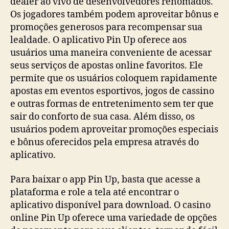
dealer ao vivo de desenvolvedores renomados.
Os jogadores também podem aproveitar bônus e
promoções generosos para recompensar sua
lealdade. O aplicativo Pin Up oferece aos
usuários uma maneira conveniente de acessar
seus serviços de apostas online favoritos. Ele
permite que os usuários coloquem rapidamente
apostas em eventos esportivos, jogos de cassino
e outras formas de entretenimento sem ter que
sair do conforto de sua casa. Além disso, os
usuários podem aproveitar promoções especiais
e bônus oferecidos pela empresa através do
aplicativo.
Para baixar o app Pin Up, basta que acesse a
plataforma e role a tela até encontrar o
aplicativo disponível para download. O casino
online Pin Up oferece uma variedade de opções