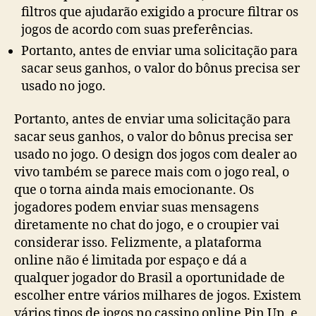
filtros que ajudarão exigido a procure filtrar os
jogos de acordo com suas preferências.
Portanto, antes de enviar uma solicitação para
sacar seus ganhos, o valor do bônus precisa ser
usado no jogo.
Portanto, antes de enviar uma solicitação para
sacar seus ganhos, o valor do bônus precisa ser
usado no jogo. O design dos jogos com dealer ao
vivo também se parece mais com o jogo real, o
que o torna ainda mais emocionante. Os
jogadores podem enviar suas mensagens
diretamente no chat do jogo, e o croupier vai
considerar isso. Felizmente, a plataforma
online não é limitada por espaço e dá a
qualquer jogador do Brasil a oportunidade de
escolher entre vários milhares de jogos. Existem
vários tipos de jogos no cassino online Pin Up, e