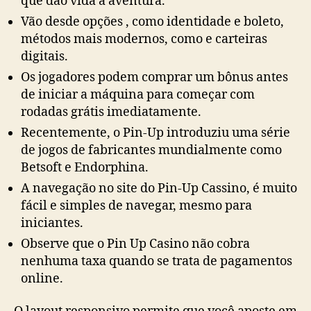
que dão vida à aventura.
Vão desde opções , como identidade e boleto,
métodos mais modernos, como e carteiras
digitais.
Os jogadores podem comprar um bônus antes
de iniciar a máquina para começar com
rodadas grátis imediatamente.
Recentemente, o Pin-Up introduziu uma série
de jogos de fabricantes mundialmente como
Betsoft e Endorphina.
A navegação no site do Pin-Up Cassino, é muito
fácil e simples de navegar, mesmo para
iniciantes.
Observe que o Pin Up Casino não cobra
nenhuma taxa quando se trata de pagamentos
online.