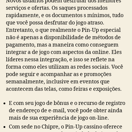
Novos usuários podem desfrutar dos melhores
serviços e ofertas. Os saques processados
rapidamente, e os documentos s mínimos, tudo
que você possa desfrutar do jogo atraso.
Entretanto, o que realmente o Pin-Up especial
não é apenas a disponibilidade de métodos de
pagamento, mas a maneira como conseguem
integrar a de jogo com aspectos da online. Eles
líderes nessa integração, e isso se reflete na
forma como eles utilizam as redes sociais. Você
pode seguir e acompanhar as e promoções
semanalmente, inclusive em eventos que
acontecem das telas, como feiras e exposições.
E com seu jogo de bônus e o recurso de registro
de endereço de e-mail, você pode obter ainda
mais de sua experiência de jogo on-line.
Com sede no Chipre, o Pin-Up cassino oferece