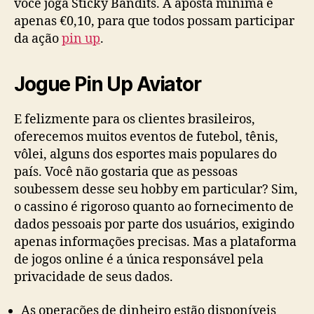
você joga Sticky Bandits. A aposta mínima é
apenas €0,10, para que todos possam participar
da ação
pin up
.
Jogue Pin Up Aviator
E felizmente para os clientes brasileiros,
oferecemos muitos eventos de futebol, tênis,
vôlei, alguns dos esportes mais populares do
país. Você não gostaria que as pessoas
soubessem desse seu hobby em particular? Sim,
o cassino é rigoroso quanto ao fornecimento de
dados pessoais por parte dos usuários, exigindo
apenas informações precisas. Mas a plataforma
de jogos online é a única responsável pela
privacidade de seus dados.
As operações de dinheiro estão disponíveis