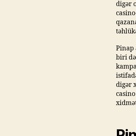
digər 
casino
qazana
təhlük
Pinap 
biri d
kampan
istifad
digər x
casino
xidmət
Pi