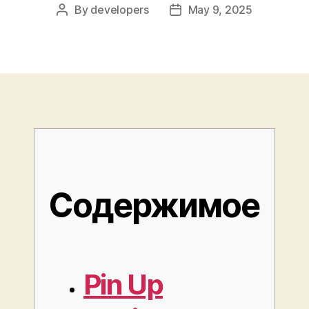
By
developers
May 9, 2025
Post
Post
author
date
Содержимое
Pin Up