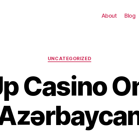
About
Blog
Categories
UNCATEGORIZED
Up Casino O
Azərbayca