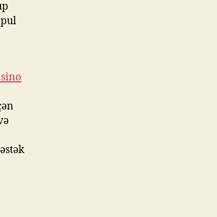
up
 pul
asino
çən
və
əstək