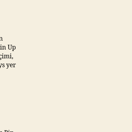
n
Pin Up
çimi,
ys yer