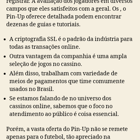
registrar. A avaliação dos jogadores em diversos
campos que eles satisfeitos com a geral. Os , o
Pin-Up oferece detalhada podem encontrar
dezenas de guias e tutoriais.
A criptografia SSL é o padrão da indústria para
todas as transações online.
Outra vantagem da companhia é uma ampla
seleção de jogos no cassino.
Além disso, trabalham com variedade de
meios de pagamentos que time comumente
usados no Brasil.
Se estamos falando de no universo dos
cassinos online, sabemos que o foco no
atendimento ao público é coisa essencial.
Porém, a vasta oferta do Pin-Up não se remete
apenas para o futebol, tão apreciado na