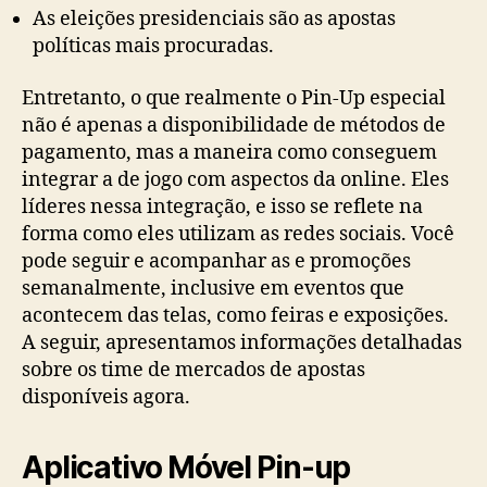
As eleições presidenciais são as apostas
políticas mais procuradas.
Entretanto, o que realmente o Pin-Up especial
não é apenas a disponibilidade de métodos de
pagamento, mas a maneira como conseguem
integrar a de jogo com aspectos da online. Eles
líderes nessa integração, e isso se reflete na
forma como eles utilizam as redes sociais. Você
pode seguir e acompanhar as e promoções
semanalmente, inclusive em eventos que
acontecem das telas, como feiras e exposições.
A seguir, apresentamos informações detalhadas
sobre os time de mercados de apostas
disponíveis agora.
Aplicativo Móvel Pin-up