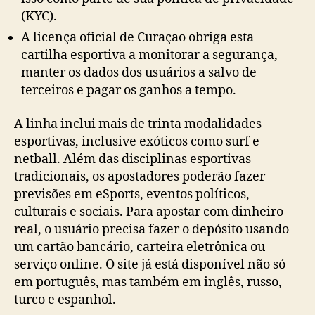
(KYC).
A licença oficial de Curaçao obriga esta
cartilha esportiva a monitorar a segurança,
manter os dados dos usuários a salvo de
terceiros e pagar os ganhos a tempo.
A linha inclui mais de trinta modalidades
esportivas, inclusive exóticos como surf e
netball. Além das disciplinas esportivas
tradicionais, os apostadores poderão fazer
previsões em eSports, eventos políticos,
culturais e sociais. Para apostar com dinheiro
real, o usuário precisa fazer o depósito usando
um cartão bancário, carteira eletrônica ou
serviço online. O site já está disponível não só
em português, mas também em inglês, russo,
turco e espanhol.