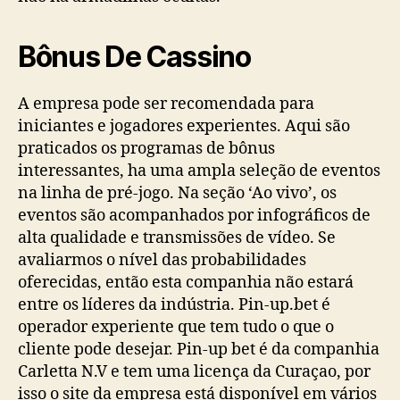
Bônus De Cassino
A empresa pode ser recomendada para
iniciantes e jogadores experientes. Aqui são
praticados os programas de bônus
interessantes, ha uma ampla seleção de eventos
na linha de pré-jogo. Na seção ‘Ao vivo’, os
eventos são acompanhados por infográficos de
alta qualidade e transmissões de vídeo. Se
avaliarmos o nível das probabilidades
oferecidas, então esta companhia não estará
entre os líderes da indústria. Pin-up.bet é
operador experiente que tem tudo o que o
cliente pode desejar. Pin-up bet é da companhia
Carletta N.V e tem uma licença da Curaçao, por
isso o site da empresa está disponível em vários