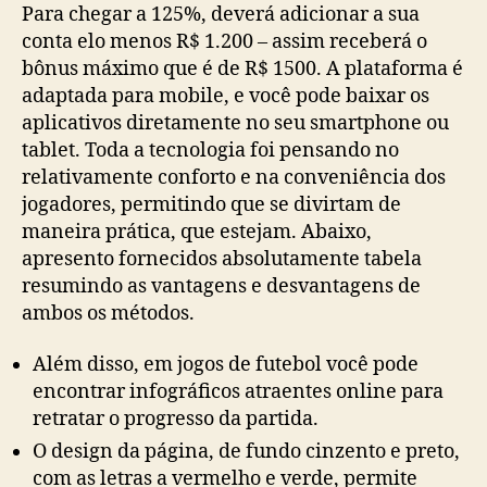
Para chegar a 125%, deverá adicionar a sua
conta elo menos R$ 1.200 – assim receberá o
bônus máximo que é de R$ 1500. A plataforma é
adaptada para mobile, e você pode baixar os
aplicativos diretamente no seu smartphone ou
tablet. Toda a tecnologia foi pensando no
relativamente conforto e na conveniência dos
jogadores, permitindo que se divirtam de
maneira prática, que estejam. Abaixo,
apresento fornecidos absolutamente tabela
resumindo as vantagens e desvantagens de
ambos os métodos.
Além disso, em jogos de futebol você pode
encontrar infográficos atraentes online para
retratar o progresso da partida.
O design da página, de fundo cinzento e preto,
com as letras a vermelho e verde, permite