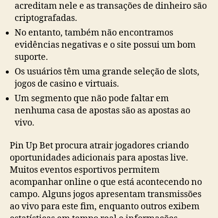
acreditam nele e as transações de dinheiro são
criptografadas.
No entanto, também não encontramos
evidências negativas e o site possui um bom
suporte.
Os usuários têm uma grande seleção de slots,
jogos de casino e virtuais.
Um segmento que não pode faltar em
nenhuma casa de apostas são as apostas ao
vivo.
Pin Up Bet procura atrair jogadores criando
oportunidades adicionais para apostas live.
Muitos eventos esportivos permitem
acompanhar online o que está acontecendo no
campo. Alguns jogos apresentam transmissões
ao vivo para este fim, enquanto outros exibem