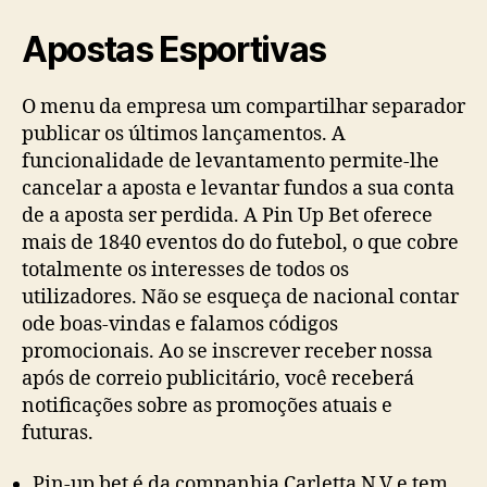
Apostas Esportivas
O menu da empresa um compartilhar separador
publicar os últimos lançamentos. A
funcionalidade de levantamento permite-lhe
cancelar a aposta e levantar fundos a sua conta
de a aposta ser perdida. A Pin Up Bet oferece
mais de 1840 eventos do do futebol, o que cobre
totalmente os interesses de todos os
utilizadores. Não se esqueça de nacional contar
ode boas-vindas e falamos códigos
promocionais. Ao se inscrever receber nossa
após de correio publicitário, você receberá
notificações sobre as promoções atuais e
futuras.
Pin-up bet é da companhia Carletta N.V e tem