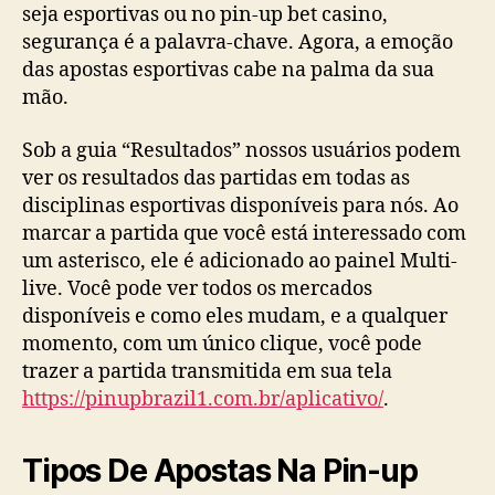
seja esportivas ou no pin-up bet casino,
segurança é a palavra-chave. Agora, a emoção
das apostas esportivas cabe na palma da sua
mão.
Sob a guia “Resultados” nossos usuários podem
ver os resultados das partidas em todas as
disciplinas esportivas disponíveis para nós. Ao
marcar a partida que você está interessado com
um asterisco, ele é adicionado ao painel Multi-
live. Você pode ver todos os mercados
disponíveis e como eles mudam, e a qualquer
momento, com um único clique, você pode
trazer a partida transmitida em sua tela
https://pinupbrazil1.com.br/aplicativo/
.
Tipos De Apostas Na Pin-up