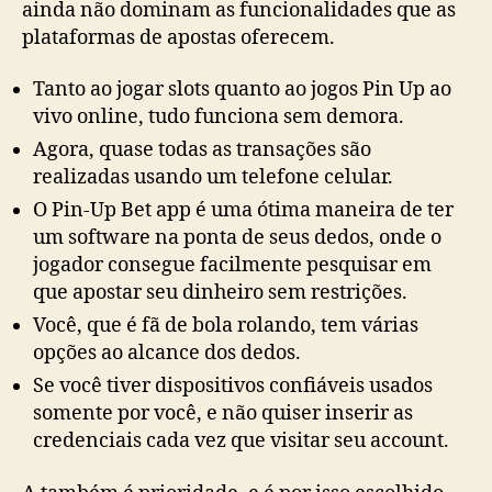
ainda não dominam as funcionalidades que as
plataformas de apostas oferecem.
Tanto ao jogar slots quanto ao jogos Pin Up ao
vivo online, tudo funciona sem demora.
Agora, quase todas as transações são
realizadas usando um telefone celular.
O Pin-Up Bet app é uma ótima maneira de ter
um software na ponta de seus dedos, onde o
jogador consegue facilmente pesquisar em
que apostar seu dinheiro sem restrições.
Você, que é fã de bola rolando, tem várias
opções ao alcance dos dedos.
Se você tiver dispositivos confiáveis usados
somente por você, e não quiser inserir as
credenciais cada vez que visitar seu account.