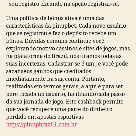
seu registro clicando na opção registrar-se.
Uma política de bônus ativa é uma das
características da pinupbet. Cada novo usuário
que se registrou e fez o depósito recebe um
bônus. Dúvidas comuns continue você
explorando motivo cassinos e sites de jogos, mas
na plataforma do Brazil, nós tiramos todas as
suas incertezas. Cadastrar-se é um , e você pode
sacar seus ganhos que creditados
imediatamente na sua conta. Portanto,
realizadas em termos gerais, a aqui é para ser
pere focada no usuário, facilitando cada passo
da sua jornada de jogo. Este cashback permite
que você recupere uma parte do dinheiro
perdido em apostas esportivas
https://pinupbrazil1.com.br
.