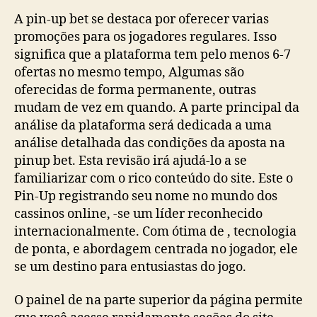
A pin-up bet se destaca por oferecer varias
promoções para os jogadores regulares. Isso
significa que a plataforma tem pelo menos 6-7
ofertas no mesmo tempo, Algumas são
oferecidas de forma permanente, outras
mudam de vez em quando. A parte principal da
análise da plataforma será dedicada a uma
análise detalhada das condições da aposta na
pinup bet. Esta revisão irá ajudá-lo a se
familiarizar com o rico conteúdo do site. Este o
Pin-Up registrando seu nome no mundo dos
cassinos online, -se um líder reconhecido
internacionalmente. Com ótima de , tecnologia
de ponta, e abordagem centrada no jogador, ele
se um destino para entusiastas do jogo.
O painel de na parte superior da página permite