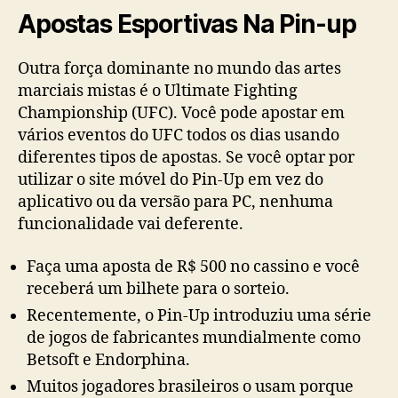
Apostas Esportivas Na Pin-up
Outra força dominante no mundo das artes
marciais mistas é o Ultimate Fighting
Championship (UFC). Você pode apostar em
vários eventos do UFC todos os dias usando
diferentes tipos de apostas. Se você optar por
utilizar o site móvel do Pin-Up em vez do
aplicativo ou da versão para PC, nenhuma
funcionalidade vai deferente.
Faça uma aposta de R$ 500 no cassino e você
receberá um bilhete para o sorteio.
Recentemente, o Pin-Up introduziu uma série
de jogos de fabricantes mundialmente como
Betsoft e Endorphina.
Muitos jogadores brasileiros o usam porque