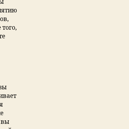
ны
нятию
ов,
 того,
те
зы
ивает
я
е
 вы