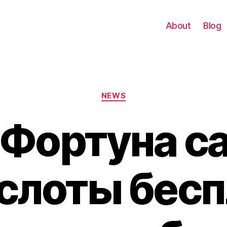
About
Blog
Categories
NEWS
Фортуна ca
слоты бесп