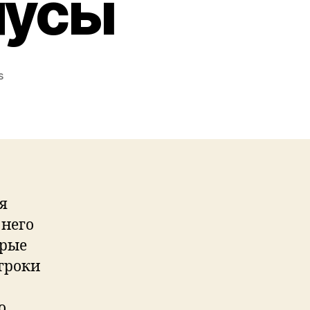
нусы
on
s
Плей
Фортуна
casino
–
Демо
слоты
бесплатно,
я
автоматы
 него
и
бонусы
орые
игроки
о,