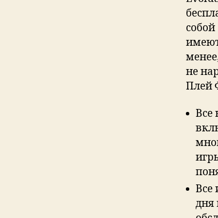
беспл
собой
имеют
менее
не на
Плей 
Все
вкл
мно
игр
пон
Все 
дня