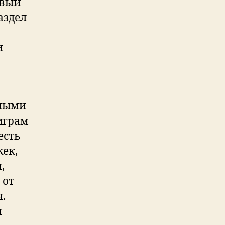
овый
аздел
и
тными
играм
есть
ек,
,
 от
.
и