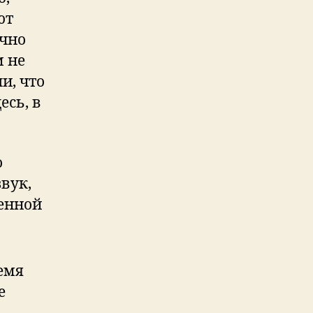
ют
ычно
м не
и, что
есь, в
о
вук,
енной
ремя
е