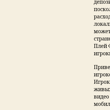
депоз
поско
расхо
локал
может
стран
Плей 
игрок
Приве
игрок
Игрок
живых
видео
мобил