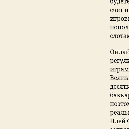
будет
счет 
игров
попол
слота
Онлай
регул
играм
Велик
десят
бакка
поэто
реаль
Плей 