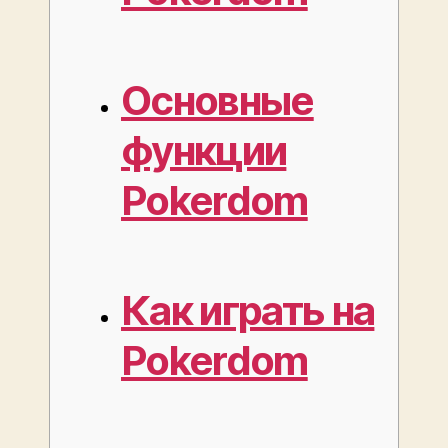
Основные
функции
Pokerdom
Как играть на
Pokerdom