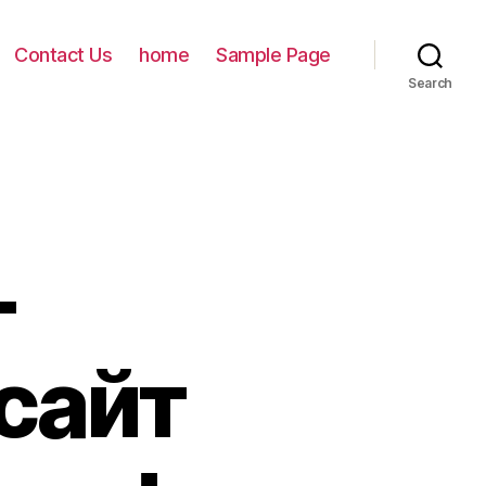
Contact Us
home
Sample Page
Search
–
сайт