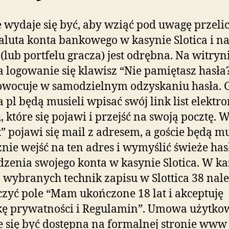
wydaje się być, aby wziąć pod uwagę przelic
waluta konta bankowego w kasynie Slotica i n
 (lub portfelu gracza) jest odrębna. Na witryn
ca logowanie się klawisz “Nie pamiętasz hasła?
owocuje w samodzielnym odzyskaniu hasła. 
ca pl będą musieli wpisać swój link list elektr
, które się pojawi i przejść na swoją pocztę. W
” pojawi się mail z adresem, a goście będą mu
nie wejść na ten adres i wymyślić świeże has
zenia swojego konta w kasynie Slotica. W ka
 wybranych technik zapisu w Slottica 38 nal
zyć pole “Mam ukończone 18 lat i akceptuję
kę prywatności i Regulamin”. Umowa użytko
 się być dostępna na formalnej stronie www