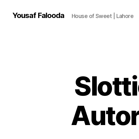
Yousaf Falooda
House of Sweet | Lahore
Slott
Auto