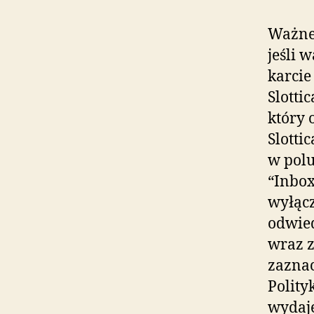
Ważne 
jeśli 
karcie
Slotti
który 
Slotti
w polu
“Inbox
wyłącz
odwied
wraz z
zaznac
Polity
wydaje