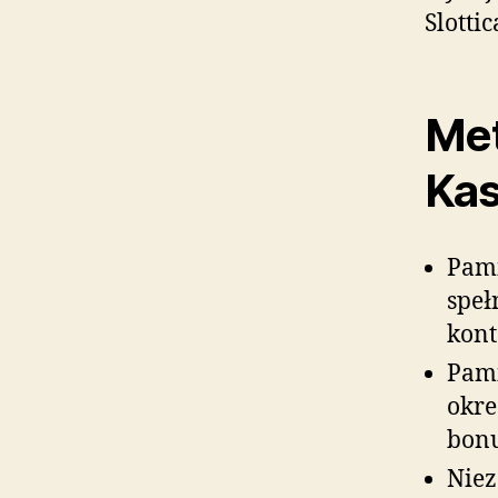
Slotti
Met
Ka
Pami
speł
kont
Pami
okre
bonu
Niez