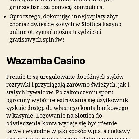
grunzochse i za pomocą komputera.
Oprócz tego, dokonując innej wpłaty zbyt
chociaż dwieście złotych w Slottica kasyno
online otrzymać można trzydzieści
gratisowych spinów!
Wazamba Casino
Premie te są uregulowane do różnych stylów
rozrywki i przyciągają zarówno świeżych, jak i
stałych bywalców. Po zakończeniu sporu
ogromny wybór rejestrowania się użytkownik
zyskuje dostęp do własnego konta bankowego
w kasynie. Logowanie na Slottica do
odwiedzenia konta wydaje się być równie
łatwe i wygodne w jaki sposób wpis, a ciekawy