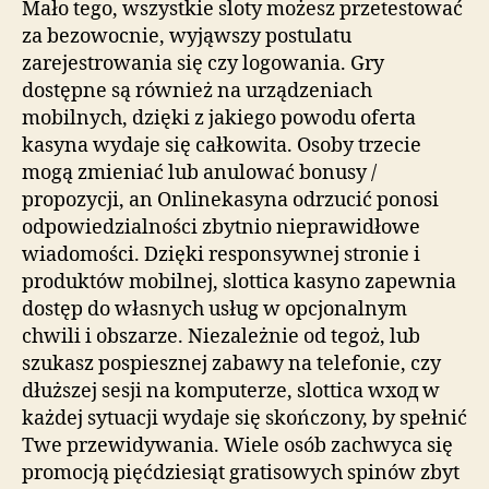
Mało tego, wszystkie sloty możesz przetestować
za bezowocnie, wyjąwszy postulatu
zarejestrowania się czy logowania. Gry
dostępne są również na urządzeniach
mobilnych, dzięki z jakiego powodu oferta
kasyna wydaje się całkowita. Osoby trzecie
mogą zmieniać lub anulować bonusy /
propozycji, an Onlinekasyna odrzucić ponosi
odpowiedzialności zbytnio nieprawidłowe
wiadomości. Dzięki responsywnej stronie i
produktów mobilnej, slottica kasyno zapewnia
dostęp do własnych usług w opcjonalnym
chwili i obszarze. Niezależnie od tegoż, lub
szukasz pospiesznej zabawy na telefonie, czy
dłuższej sesji na komputerze, slottica wход w
każdej sytuacji wydaje się skończony, by spełnić
Twe przewidywania. Wiele osób zachwyca się
promocją pięćdziesiąt gratisowych spinów zbyt