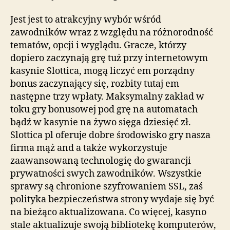
Jest jest to atrakcyjny wybór wśród
zawodników wraz z względu na różnorodność
tematów, opcji i wyglądu. Gracze, którzy
dopiero zaczynają grę tuż przy internetowym
kasynie Slottica, mogą liczyć em porządny
bonus zaczynający się, rozbity tutaj em
następne trzy wpłaty. Maksymalny zakład w
toku gry bonusowej pod grę na automatach
bądź w kasynie na żywo sięga dziesięć zł.
Slottica pl oferuje dobre środowisko gry nasza
firma mąż and a także wykorzystuje
zaawansowaną technologię do gwarancji
prywatności swych zawodników. Wszystkie
sprawy są chronione szyfrowaniem SSL, zaś
polityka bezpieczeństwa strony wydaje się być
na bieżąco aktualizowana. Co więcej, kasyno
stale aktualizuje swoją bibliotekę komputerów,