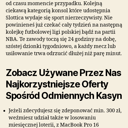
od czasu momencie przypadku. Kolejną
ciekawą kategorią konsol które udostępnia
Slottica wydaje się sport nierzeczywisty. Nie
powinieneś już czekać cały tydzień na następną
kolejkę futbolowej ligi polskiej bądź na partii
NBA. Te zawody toczą się 24 godziny na dobę,
szóstej dzionki tygodniowo, a każdy mecz lub
usiłowanie trwa odrzucić dłużej niż parę minut.
Zobacz Używane Przez Nas
Najkorzystniejsze Oferty
Spośród Odmiennych Kasyn
Jeżeli zdecydujesz się zdeponować min. 300 zł,
weźmiesz udział także w losowaniu
miesięcznej loterii, z MacBook Pro 16