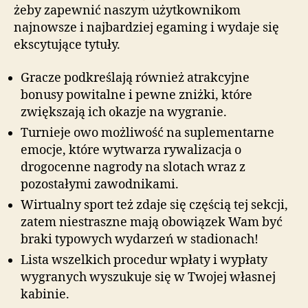
żeby zapewnić naszym użytkownikom
najnowsze i najbardziej egaming i wydaje się
ekscytujące tytuły.
Gracze podkreślają również atrakcyjne
bonusy powitalne i pewne zniżki, które
zwiększają ich okazje na wygranie.
Turnieje owo możliwość na suplementarne
emocje, które wytwarza rywalizacja o
drogocenne nagrody na slotach wraz z
pozostałymi zawodnikami.
Wirtualny sport też zdaje się częścią tej sekcji,
zatem niestraszne mają obowiązek Wam być
braki typowych wydarzeń w stadionach!
Lista wszelkich procedur wpłaty i wypłaty
wygranych wyszukuje się w Twojej własnej
kabinie.