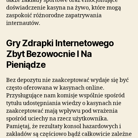
także zakłady sportowe oraz emocjonujące
doświadczenie kasyna na żywo, które mogą
zaspokoić różnorodne zapatrywania
internautów.
Gry Zdrapki Internetowego
Zbyt Bezowocnie I Na
Pieniądze
Bez depozytu nie zaakceptować wydaje się być
często oferowana w kasynach online.
Przysługujące nam komisje wspólnie spośród
tytułu udostępniania wiedzy o kasynach nie
zaakceptować mają wpływu pod wrażenia
spośród uciechy na rzecz użytkownika.
Pamiętaj, że rezultaty konsol hazardowych i
zakładów są częściowo bądź całkowicie zależne