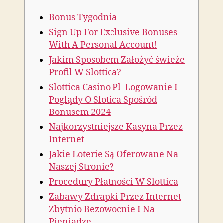
Bonus Tygodnia
Sign Up For Exclusive Bonuses
With A Personal Account!
Jakim Sposobem Założyć świeże
Profil W Slottica?
Slottica Casino Pl ️ Logowanie I
Poglądy O Slotica Spośród
Bonusem 2024
Najkorzystniejsze Kasyna Przez
Internet
Jаkіе Lоtеrіе Są Оfеrоwаnе Nа
Nаszеj Strоnіе?
Procedury Płatności W Slottica
Zabawy Zdrapki Przez Internet
Zbytnio Bezowocnie I Na
Pieniądze