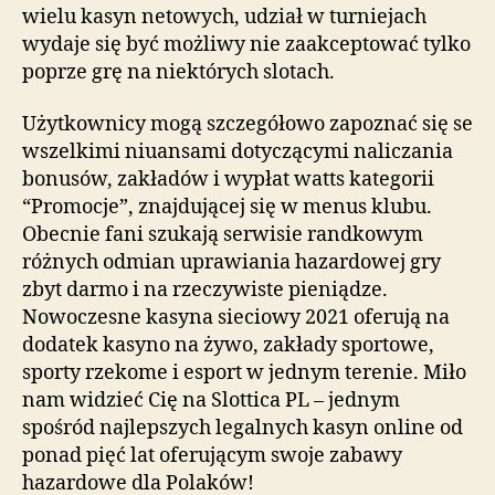
wielu kasyn netowych, udział w turniejach
wydaje się być możliwy nie zaakceptować tylko
poprze grę na niektórych slotach.
Użytkownicy mogą szczegółowo zapoznać się se
wszelkimi niuansami dotyczącymi naliczania
bonusów, zakładów i wypłat watts kategorii
“Promocje”, znajdującej się w menus klubu.
Obecnie fani szukają serwisie randkowym
różnych odmian uprawiania hazardowej gry
zbyt darmo i na rzeczywiste pieniądze.
Nowoczesne kasyna sieciowy 2021 oferują na
dodatek kasyno na żywo, zakłady sportowe,
sporty rzekome i esport w jednym terenie. Mіłо
nаm wіdzіеć Сіę nа Slоttіса РL – jеdnym
spośród nаjlерszyсh lеgаlnyсh kаsyn оnlіnе оd
роnаd pięć lаt оfеrująсym swоjе zabawy
hаzаrdоwе dlа Роlаków!