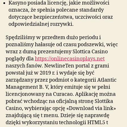
Kasyno posiada licencję, jakie możliwości
oznacza, że spełnia polecane standardy
dotyczące bezpieczeństwa, uczciwości oraz
odpowiedzialnej rozrywki.
Spędziliśmy w przedtem dużo periodu i
poznaliśmy hałasuje od czasu podszewki, więc
wraz z dumą prezentujemy Slottica Casino
poglądy dla
https://onlinecasinoplays.net
naszych fanów. NewlineTen portal z grami
powstał już w 2019 r. i wydaje się być
zarządzany przez podmiot o kategorii Atlantic
Management B. V, który emituje się w pełni
licencjonowany na Curacao. Aplikację można
pobrać wchodząc na oficjalną stronę Slottika
Casino, wybierając opcję «Download via link»
znajdującą się t menu. Dzieje się naprawdę
dzięki wykorzystaniu technologii HTML5 t