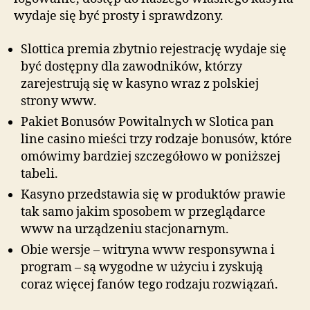
wydaje się być prosty i sprawdzony.
Slottica premia zbytnio rejestrację wydaje się
być dostępny dla zawodników, którzy
zarejestrują się w kasyno wraz z polskiej
strony www.
Pakiet Bonusów Powitalnych w Slotica pan
line casino mieści trzy rodzaje bonusów, które
omówimy bardziej szczegółowo w poniższej
tabeli.
Kasyno przedstawia się w produktów prawie
tak samo jakim sposobem w przeglądarce
www na urządzeniu stacjonarnym.
Obie wersje – witryna www responsywna i
program – są wygodne w użyciu i zyskują
coraz więcej fanów tego rodzaju rozwiązań.