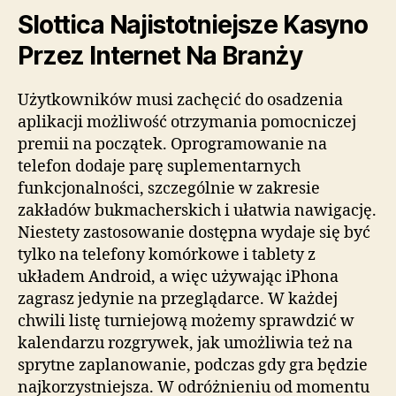
Slottica Najistotniejsze Kasyno
Przez Internet Na Branży
Użytkowników musi zachęcić do osadzenia
aplikacji możliwość otrzymania pomocniczej
premii na początek. Oprogramowanie na
telefon dodaje parę suplementarnych
funkcjonalności, szczególnie w zakresie
zakładów bukmacherskich i ułatwia nawigację.
Niestety zastosowanie dostępna wydaje się być
tylko na telefony komórkowe i tablety z
układem Android, a więc używając iPhona
zagrasz jedynie na przeglądarce. W każdej
chwili listę turniejową możemy sprawdzić w
kalendarzu rozgrywek, jak umożliwia też na
sprytne zaplanowanie, podczas gdy gra będzie
najkorzystniejsza. W odróżnieniu od momentu