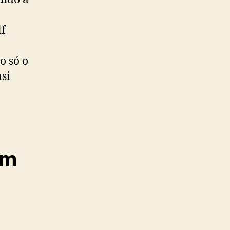
lf
o só o
si
Em