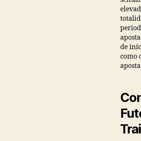
elevad
totali
period
aposta
de iní
como c
aposta
Con
Fut
Tra