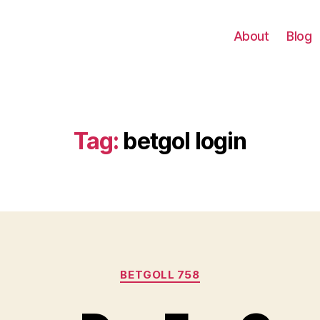
About
Blog
Tag:
betgol login
Categories
BETGOLL 758