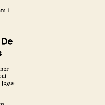
am 1
 De
s
enor
out
Jogue
os