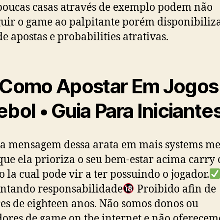
 poucas casas através de exemplo podem não
uir o game ao palpitante porém disponibiliz
e apostas e probabilities atrativas.
 Como Apostar Em Jogos
ebol • Guia Para Iniciante
a mensagem dessa arata em mais systems m
ue ela prioriza o seu bem-estar acima carry 
o la cual pode vir a ter possuindo o jogador.
ntando responsabilidade
Proibido afin de
s de eighteen anos. Não somos donos ou
ores de game on the internet e não oferecem