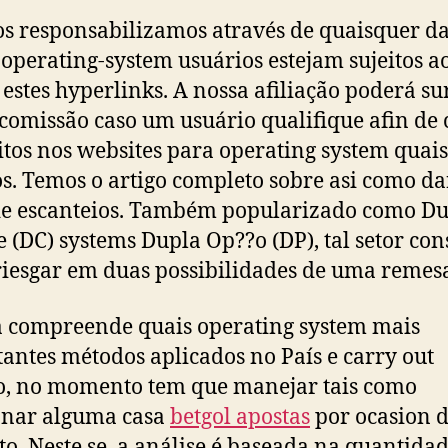
s responsabilizamos através de quaisquer d
 operating-system usuários estejam sujeitos a
r estes hyperlinks. A nossa afiliação poderá su
omissão caso um usuário qualifique afin de 
itos nos websites para operating system quais
s. Temos o artigo completo sobre asi como da
de escanteios. Também popularizado como D
 (DC) systems Dupla Op??o (DP), tal setor con
iesgar em duas possibilidades de uma remes
á compreende quais operating system mais
antes métodos aplicados no País e carry out
, no momento tem que manejar tais como
onar alguma casa
betgol apostas
por ocasion 
to. Neste se, a análise é baseada na quantida