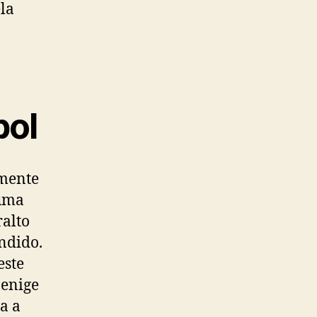
la
bol
amente
 uma
ralto
ndido.
este
jenige
a a