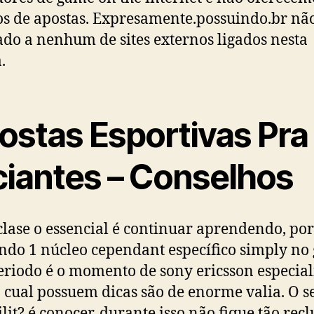
os de apostas. Expresamente.possuindo.br não
ado a nenhum de sites externos ligados nesta
.
ostas Esportivas Pra
iciantes – Conselhos
clase o essencial é continuar aprendendo, p
ndo 1 núcleo cependant específico simply no
eriodo é o momento de sony ericsson especial
la cual possuem dicas são de enorme valia. O s
ilit? é conocer, durante isso não fique tão recl