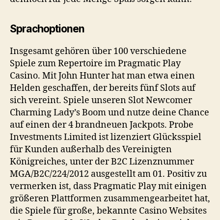
Sprachoptionen
Insgesamt gehören über 100 verschiedene
Spiele zum Repertoire im Pragmatic Play
Casino. Mit John Hunter hat man etwa einen
Helden geschaffen, der bereits fünf Slots auf
sich vereint. Spiele unseren Slot Newcomer
Charming Lady’s Boom und nutze deine Chance
auf einen der 4 brandneuen Jackpots. Probe
Investments Limited ist lizenziert Glücksspiel
für Kunden außerhalb des Vereinigten
Königreiches, unter der B2C Lizenznummer
MGA/B2C/224/2012 ausgestellt am 01. Positiv zu
vermerken ist, dass Pragmatic Play mit einigen
größeren Plattformen zusammengearbeitet hat,
die Spiele für große, bekannte Casino Websites