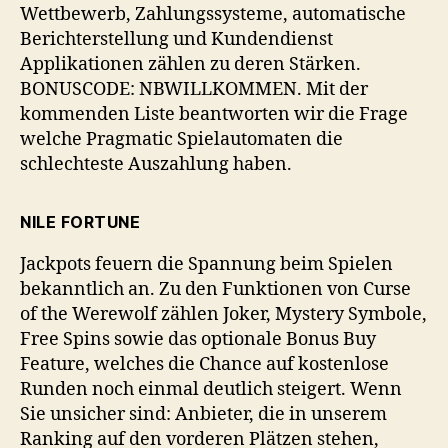
Wettbewerb, Zahlungssysteme, automatische
Berichterstellung und Kundendienst
Applikationen zählen zu deren Stärken.
BONUSCODE: NBWILLKOMMEN. Mit der
kommenden Liste beantworten wir die Frage
welche Pragmatic Spielautomaten die
schlechteste Auszahlung haben.
NILE FORTUNE
Jackpots feuern die Spannung beim Spielen
bekanntlich an. Zu den Funktionen von Curse
of the Werewolf zählen Joker, Mystery Symbole,
Free Spins sowie das optionale Bonus Buy
Feature, welches die Chance auf kostenlose
Runden noch einmal deutlich steigert. Wenn
Sie unsicher sind: Anbieter, die in unserem
Ranking auf den vorderen Plätzen stehen,