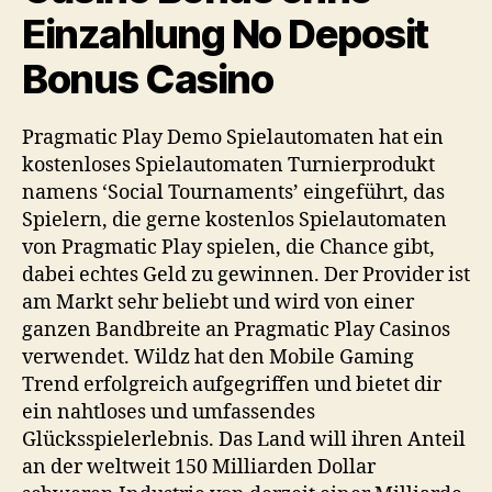
Einzahlung No Deposit
Bonus Casino
Pragmatic Play Demo Spielautomaten hat ein
kostenloses Spielautomaten Turnierprodukt
namens ‘Social Tournaments’ eingeführt, das
Spielern, die gerne kostenlos Spielautomaten
von Pragmatic Play spielen, die Chance gibt,
dabei echtes Geld zu gewinnen. Der Provider ist
am Markt sehr beliebt und wird von einer
ganzen Bandbreite an Pragmatic Play Casinos
verwendet. Wildz hat den Mobile Gaming
Trend erfolgreich aufgegriffen und bietet dir
ein nahtloses und umfassendes
Glücksspielerlebnis. Das Land will ihren Anteil
an der weltweit 150 Milliarden Dollar