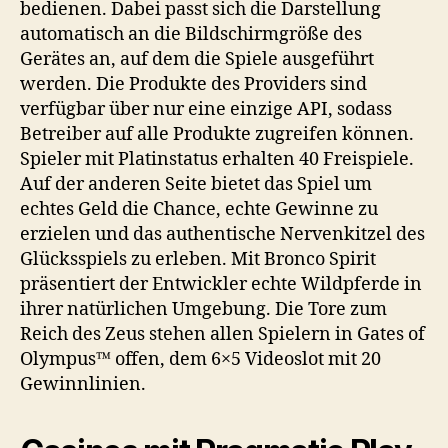
bedienen. Dabei passt sich die Darstellung
automatisch an die Bildschirmgröße des
Gerätes an, auf dem die Spiele ausgeführt
werden. Die Produkte des Providers sind
verfügbar über nur eine einzige API, sodass
Betreiber auf alle Produkte zugreifen können.
Spieler mit Platinstatus erhalten 40 Freispiele.
Auf der anderen Seite bietet das Spiel um
echtes Geld die Chance, echte Gewinne zu
erzielen und das authentische Nervenkitzel des
Glücksspiels zu erleben. Mit Bronco Spirit
präsentiert der Entwickler echte Wildpferde in
ihrer natürlichen Umgebung. Die Tore zum
Reich des Zeus stehen allen Spielern in Gates of
Olympus™ offen, dem 6×5 Videoslot mit 20
Gewinnlinien.