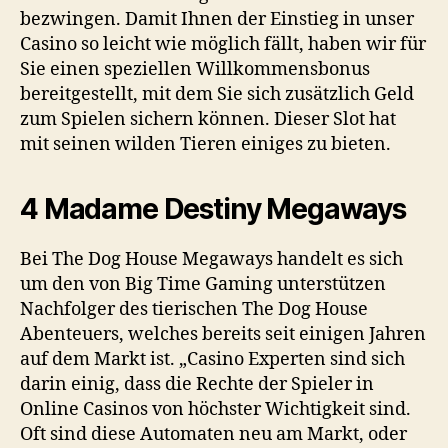
bezwingen. Damit Ihnen der Einstieg in unser
Casino so leicht wie möglich fällt, haben wir für
Sie einen speziellen Willkommensbonus
bereitgestellt, mit dem Sie sich zusätzlich Geld
zum Spielen sichern können. Dieser Slot hat
mit seinen wilden Tieren einiges zu bieten.
4 Madame Destiny Megaways
Bei The Dog House Megaways handelt es sich
um den von Big Time Gaming unterstützen
Nachfolger des tierischen The Dog House
Abenteuers, welches bereits seit einigen Jahren
auf dem Markt ist. „Casino Experten sind sich
darin einig, dass die Rechte der Spieler in
Online Casinos von höchster Wichtigkeit sind.
Oft sind diese Automaten neu am Markt, oder