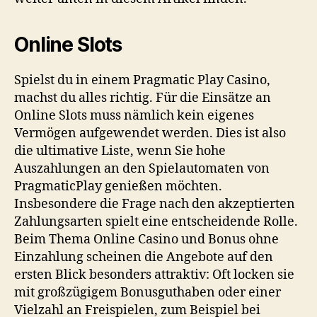
Online Slots
Spielst du in einem Pragmatic Play Casino,
machst du alles richtig. Für die Einsätze an
Online Slots muss nämlich kein eigenes
Vermögen aufgewendet werden. Dies ist also
die ultimative Liste, wenn Sie hohe
Auszahlungen an den Spielautomaten von
PragmaticPlay genießen möchten.
Insbesondere die Frage nach den akzeptierten
Zahlungsarten spielt eine entscheidende Rolle.
Beim Thema Online Casino und Bonus ohne
Einzahlung scheinen die Angebote auf den
ersten Blick besonders attraktiv: Oft locken sie
mit großzügigem Bonusguthaben oder einer
Vielzahl an Freispielen, zum Beispiel bei