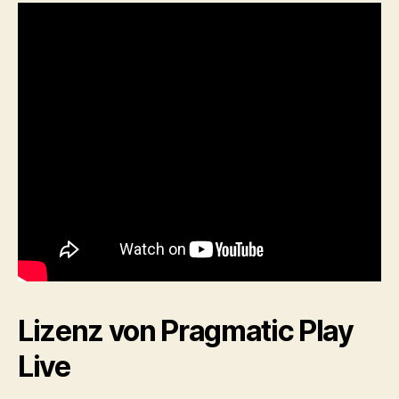
Lizenz von Pragmatic Play
Live