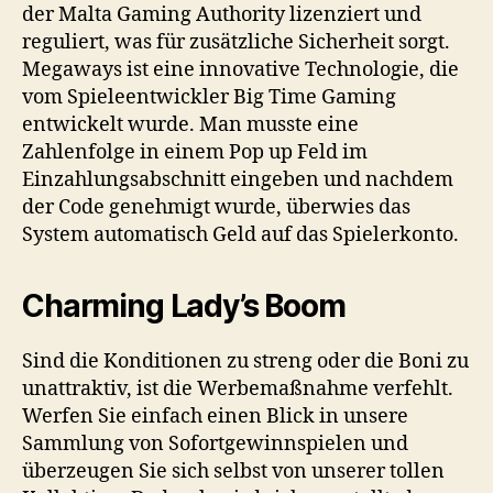
der Malta Gaming Authority lizenziert und
reguliert, was für zusätzliche Sicherheit sorgt.
Megaways ist eine innovative Technologie, die
vom Spieleentwickler Big Time Gaming
entwickelt wurde. Man musste eine
Zahlenfolge in einem Pop up Feld im
Einzahlungsabschnitt eingeben und nachdem
der Code genehmigt wurde, überwies das
System automatisch Geld auf das Spielerkonto.
Charming Lady’s Boom
Sind die Konditionen zu streng oder die Boni zu
unattraktiv, ist die Werbemaßnahme verfehlt.
Werfen Sie einfach einen Blick in unsere
Sammlung von Sofortgewinnspielen und
überzeugen Sie sich selbst von unserer tollen