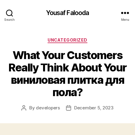
Yousaf Falooda
Search
Menu
Categories
UNCATEGORIZED
What Your Customers
Really Think About Your
виниловая плитка для
пола?
By
developers
December 5, 2023
Post
Post
author
date